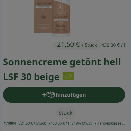
Ökokisten
Obst & Gemüse
Kühltheke
21,50 €
Backwaren
/ Stück
430,00 €
/ l
Haltbares
Sonnencreme getönt hell
Getränke
LSF 30 beige
Drogerie
hinzufügen
Produkt zum Warenkorb hinz
So geht's
Stück
Über uns
#70804
21,50 €
/ Stück
430,00 €
/ l
19% MwSt
Handelsklasse II
Blog & Aktuelles