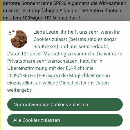
getönte Sonnencreme SPF30 Algamaris die Wirksamkeit
unserer leistungsfähigen Alga-gorria®-Antioxidantien
mit dem 100%igen UV-Schutz durch
Mineralverbindungen.
Liebe Leute, ihr helft uns sehr, wenn ihr
Eine getönte Rezeptur für gesundes Aussehen mit
Cookies zulasst (bei uns sind es sogar
effektivem Schutz der Gesichtshaut vor aggressiver UV-
Bio-Kekse!) und uns somit erlaubt,
Bestrahlung. Die getönte Sonnencreme SPF30
Daten für unser Marketing zu sammeln. Da wir eure
Algamaris ist die ideale Pflege für die gleichmäßige
Privatsphäre sehr wertschätzen, habt ihr in
Färbung und Hautschutz während der
Übereinstimmung mit der EU-Richtlinie
Sonnenbestrahlung in der Stadt, am Strand oder
2009/136/EG (E-Privacy) die Möglichkeit genau
Tätigkeiten im Freien.
einzustellen, an welche Dienstleister ihr Daten
weitergebt.
Inverkehrbringer:
BIOGARTEN Handels GmbH
Nur notwendige Cookies zulassen
Liebigstraße 3-5, 7-9
40721 Hilden
Alle Cookies zulassen