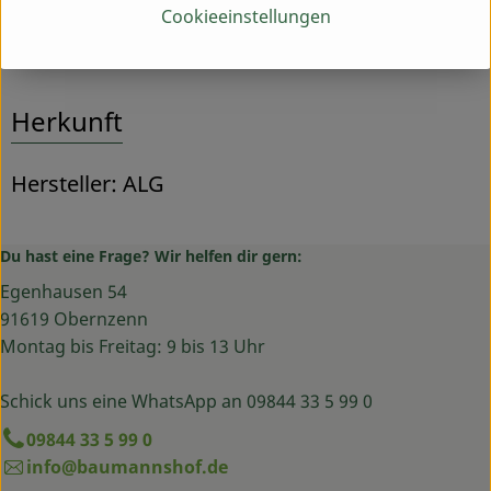
Produktinformationen
Cookieeinstellungen
Herkunft
Hersteller: ALG
Du hast eine Frage? Wir helfen dir gern:
Egenhausen 54
91619 Obernzenn
Montag bis Freitag: 9 bis 13 Uhr
Schick uns eine WhatsApp an 09844 33 5 99 0
09844 33 5 99 0
info@baumannshof.de