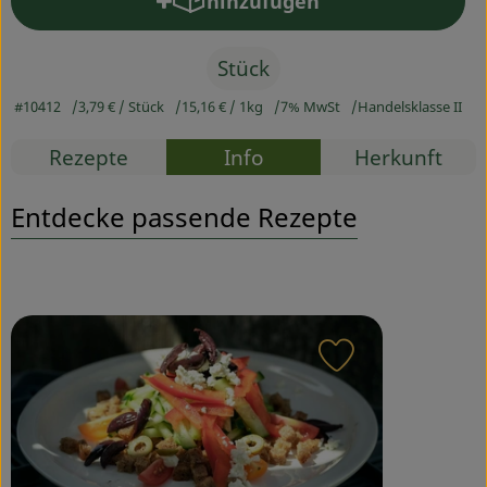
hinzufügen
Produkt zum Warenkorb hinz
Service
Stück
#10412
3,79 €
/ Stück
15,16 €
/ 1kg
7% MwSt
Handelsklasse II
Rezepte
Info
Herkunft
Entdecke passende Rezepte
Rezept zu Favou