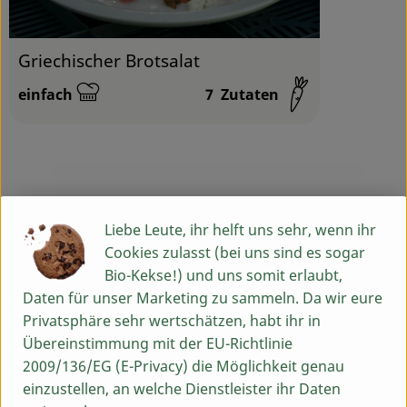
Griechischer Brotsalat
einfach
7
Zutaten
Schwierigkeit:
Info
Liebe Leute, ihr helft uns sehr, wenn ihr
Cookies zulasst (bei uns sind es sogar
Glutenfreies Bio Buchweizenbrot mit 29% Buchweizen,
Bio-Kekse!) und uns somit erlaubt,
Brotscheiben
Daten für unser Marketing zu sammeln. Da wir eure
Privatsphäre sehr wertschätzen, habt ihr in
Übereinstimmung mit der EU-Richtlinie
Produktinformationen
2009/136/EG (E-Privacy) die Möglichkeit genau
einzustellen, an welche Dienstleister ihr Daten