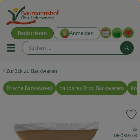
Warenk
Registrieren
Anmelden
Link
Mobiles Menu öffnen oder s
Such
Zurück zu Backwaren
Ökokisten
Kochkisten
Frische Backwaren
haltbares Brot, Backwaren
Knä
NEU & ANGEBOT
P
THEMENWELTEN
, Verband:
95
AUS DER REGION
, Kontrollstelle
DE-ÖKO-003