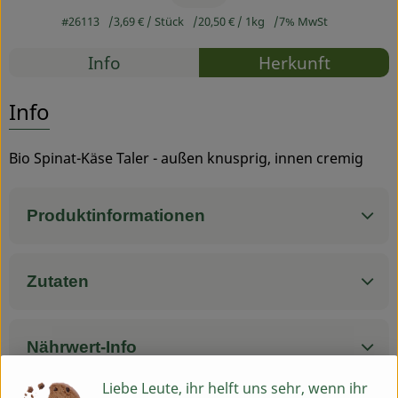
#26113
3,69 €
/ Stück
20,50 €
/ 1kg
7% MwSt
Service
Rezepte
Info
Herkunft
Es wurden
Entdecke passende Rezepte
Info
Bio Spinat-Käse Taler - außen knusprig, innen cremig
Produktinformationen
Zutaten
Nährwert-Info
Liebe Leute, ihr helft uns sehr, wenn ihr