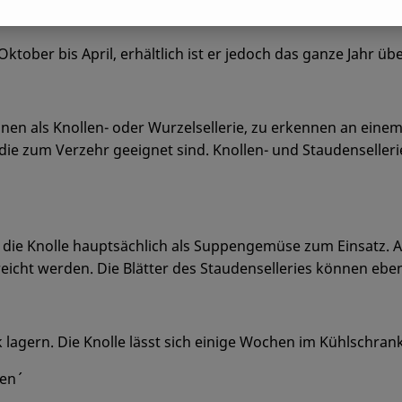
ktober bis April, erhältlich ist er jedoch das ganze Jahr übe
einen als Knollen- oder Wurzelsellerie, zu erkennen an einem
en, die zum Verzehr geeignet sind. Knollen- und Staudenselle
e Knolle hauptsächlich als Suppengemüse zum Einsatz. Auß
eicht werden. Die Blätter des Staudenselleries können ebe
lagern. Die Knolle lässt sich einige Wochen im Kühlschrank
en´