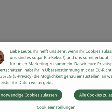
llerie ab. Echter Sellerie war in ganz Europa, Nord- und Süd
Liebe Leute, ihr helft uns sehr, wenn ihr Cookies zulas
den, insbesondere in küstennahen Gebieten.
uns sind es sogar Bio-Kekse!) und uns somit erlaubt,
für unser Marketing zu sammeln. Da wir eure Privats
ertschätzen, habt ihr in Übereinstimmung mit der EU-Richtl
36/EG (E-Privacy) die Möglichkeit genau einzustellen, an w
formen unterschieden, dem Knollensellerie und dem Stauden
leister ihr Daten weitergebt.
wendungszwecken. Daher folgen die detaillierten Angaben s
e Sellerie oder Sumpfsellerie. Beheimatet ist Sellerie in ga
 notwendige Cookies zulassen
Alle Cookies zula
roßen Familie der Doldenblütler. Ihren Namen verdanken die
Cookieeinstellungen