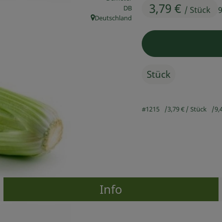
3,79 €
, Kontrollstelle:
DB
/ Stück
9
Deutschland
, Herkunft:
Stück
#1215
3,79 €
/ Stück
9,
Info