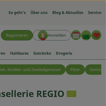
So geht's
Über uns
Blog & Aktuelles
Service
Warenk
L
Registrieren
Anmelden
hen
ren
Haltbares
Getränke
Drogerie
el-, Knollen- und Zwiebelgemüse
Pilze
Gemüse f
sellerie REGIO
ügen