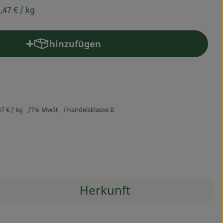
,47 €
/ kg
hinzufügen
Produkt zum Warenkorb hinzufügen
47 €
/ kg
7% MwSt
Handelsklasse II
Herkunft