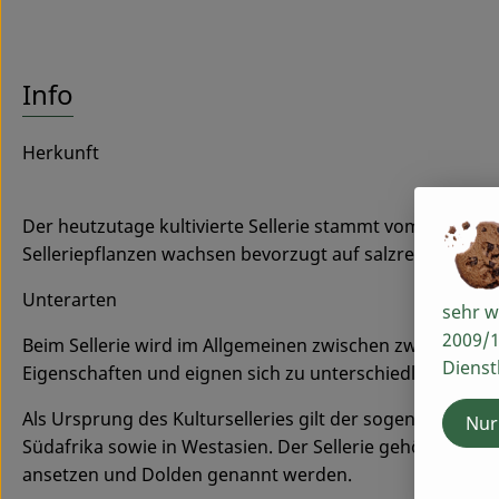
Info
Herkunft
Der heutzutage kultivierte Sellerie stammt vom Echten Se
Selleriepflanzen wachsen bevorzugt auf salzreichen Bö
Unterarten
sehr w
2009/1
Beim Sellerie wird im Allgemeinen zwischen zwei Wuchs
Dienst
Eigenschaften und eignen sich zu unterschiedlichen Ver
Als Ursprung des Kulturselleries gilt der sogenannte Echt
Nur
Südafrika sowie in Westasien. Der Sellerie gehört zur g
ansetzen und Dolden genannt werden.