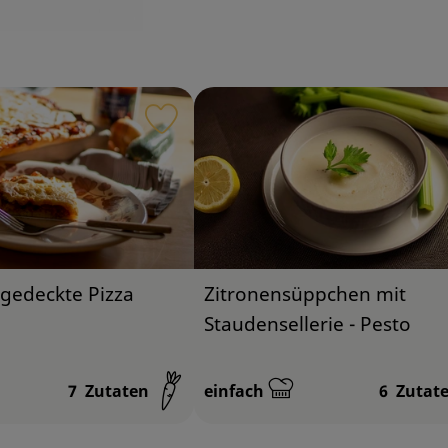
iten hinzufügen
Rezept zu Favouriten hinzufügen
Zitronensüppchen mit
gedeckte Pizza
Staudensellerie - Pesto
7
Zutaten
einfach
6
Zutat
:
Schwierigkeit: