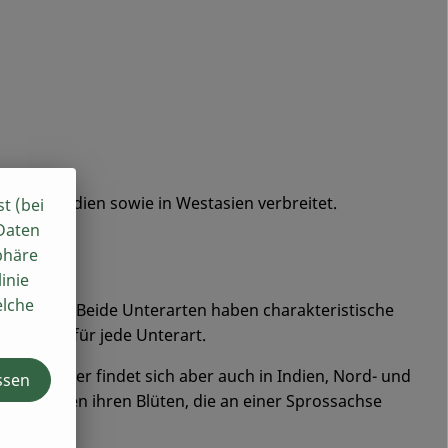
afrika, Indien sowie in Westasien verbreitet.
st (bei
 Daten
phäre
inie
elche
sellerie. Beide Unterarten haben charakteristische
epariert für jede Unterart.
nz Europa, er findet sich aber auch in Indien, Nord- und
ssen
se Pflanzen ihren Blüten, die an einer Sprossachse