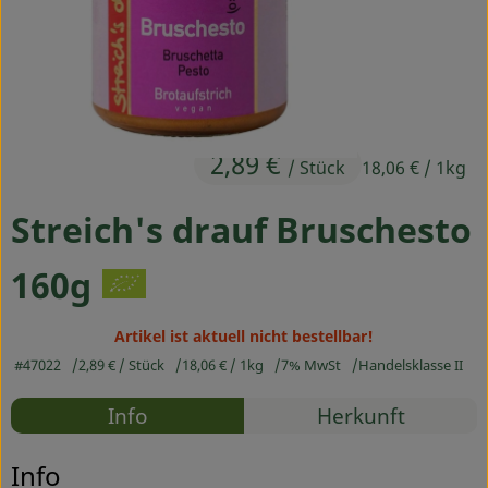
Ökokisten
Obst & Gemüse
Kühltheke
2,89 €
Backwaren
/ Stück
18,06 €
/ 1kg
Haltbares
Streich's drauf Bruschesto
Getränke
160g
Drogerie
Artikel ist aktuell nicht bestellbar!
#47022
2,89 €
/ Stück
18,06 €
/ 1kg
7% MwSt
Handelsklasse II
So geht's
Rezepte
Info
Herkunft
Über uns
Es wurden
Entdecke passende Rezepte
Info
Blog & Aktuelles