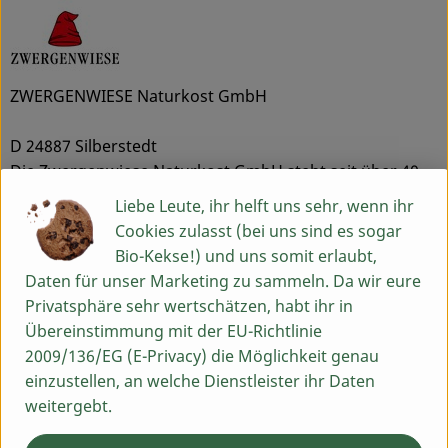
ZWERGENWIESE Naturkost GmbH
D 24887 Silberstedt
Die Zwergenwiese Naturkost GmbH steht seit über 40
Jahren für liebevoll und sorgfältig hergestellte Bio-
Liebe Leute, ihr helft uns sehr, wenn ihr
Lebensmittel.
Cookies zulasst (bei uns sind es sogar
Aus eigener Entwicklung und in eigener Produktion
Bio-Kekse!) und uns somit erlaubt,
entstehen pikante und fruchtige Brotaufstriche, Senfe,
Daten für unser Marketing zu sammeln. Da wir eure
Tomatensaucen und Fertiggerichte für den Biohandel.
Privatsphäre sehr wertschätzen, habt ihr in
Alles unter dem Zeichen der roten Zwergenmütze.
Übereinstimmung mit der EU-Richtlinie
Seit Gründung spielt die Stärkung des Bio-Landbaus
2009/136/EG (E-Privacy) die Möglichkeit genau
und die Erhaltung der Sortenvielfalt für Zwergenwiese
einzustellen, an welche Dienstleister ihr Daten
eine große Rolle beim Einkauf der kontrolliert
weitergebt.
biologischen Rohstoffe.
Kurze Wege, zuverlässige Vertragspartner, die