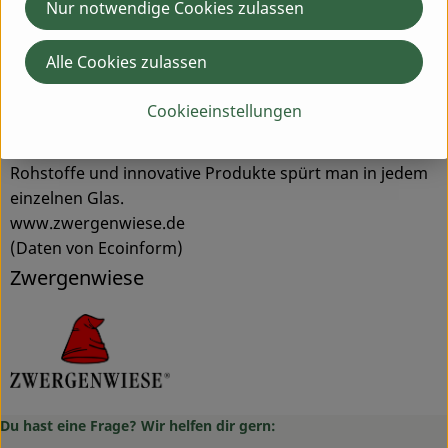
Nur notwendige Cookies zulassen
Förderung des regionalen Bio-Landbaus und ein enger
Kontakt zu den Lieferanten spielen bei der Auswahl der
Alle Cookies zulassen
Bio-Bauern eine entscheidende Rolle.
Alle Rezepturen werden von Zwergenwiese selbst
Cookieeinstellungen
entwickelt und mit viel Liebe und Sorgfalt im eigenen
Hause hergestellt. Diese Leidenschaft für gute
Rohstoffe und innovative Produkte spürt man in jedem
einzelnen Glas.
www.zwergenwiese.de
(Daten von Ecoinform)
Zwergenwiese
Du hast eine Frage? Wir helfen dir gern: