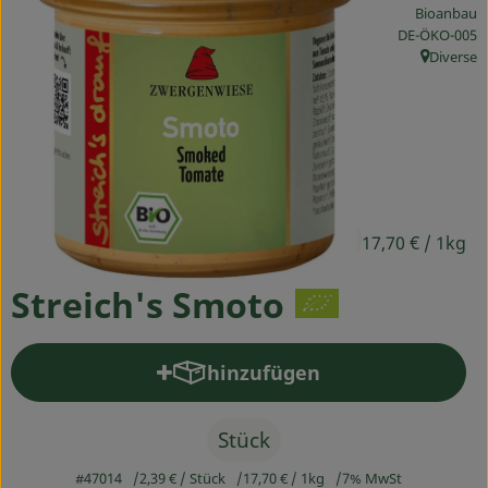
Bioanbau
Ökokisten
, Kontrollstelle
DE-ÖKO-005
Diverse
Obst & Gemüse
, Herkunft
Kühltheke
Backwaren
Haltbares
2,39 €
/ Stück
17,70 €
/ 1kg
Getränke
Streich's Smoto
Drogerie
hinzufügen
Produkt zum Warenkorb hinz
So geht's
Über uns
Stück
#47014
2,39 €
/ Stück
17,70 €
/ 1kg
7% MwSt
Blog & Aktuelles