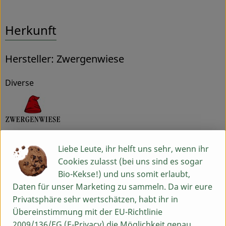
Herkunft
Hersteller: Zwergenwiese
Diverse
ZWERGENWIESE Naturkost GmbH
Liebe Leute, ihr helft uns sehr, wenn ihr
Cookies zulasst (bei uns sind es sogar
D 24887 Silberstedt
Bio-Kekse!) und uns somit erlaubt,
Die Zwergenwiese Naturkost GmbH steht seit über 40
Daten für unser Marketing zu sammeln. Da wir eure
Jahren für liebevoll und sorgfältig hergestellte Bio-
Privatsphäre sehr wertschätzen, habt ihr in
Lebensmittel.
Übereinstimmung mit der EU-Richtlinie
Aus eigener Entwicklung und in eigener Produktion
2009/136/EG (E-Privacy) die Möglichkeit genau