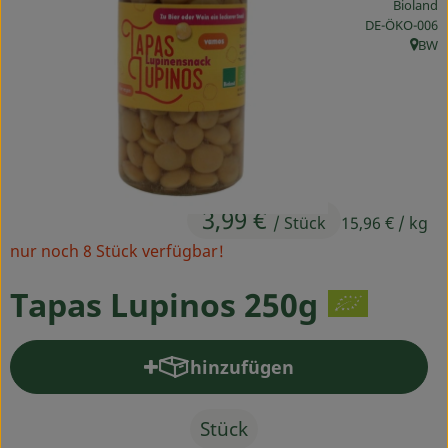
Bioland
Ökokisten
, Kontrollstelle
DE-ÖKO-006
BW
, Herk
Obst & Gemüse
Kühltheke
Backwaren
Haltbares
3,99 €
/ Stück
15,96 €
/ kg
Getränke
nur noch 8 Stück verfügbar!
Drogerie
Tapas Lupinos 250g
So geht's
hinzufügen
Produkt zum Warenkorb hinz
Über uns
Stück
Blog & Aktuelles