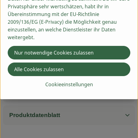
Kohlenhydrate: 6,8g
Privatsphäre sehr wertschätzen, habt ihr in
davon Zucker: 1,1g
Übereinstimmung mit der EU-Richtlinie
Eiweiß: 16,6g
2009/136/EG (E-Privacy) die Möglichkeit genau
Salz: 3g
einzustellen, an welche Dienstleister ihr Daten
weitergebt.
Füllmenge: 250g
Abtropfgewicht: 150g
Nur notwendige Cookies zulassen
Alle Cookies zulassen
Produktinformationen
Cookieeinstellungen
Zutaten
Produktdatenblatt