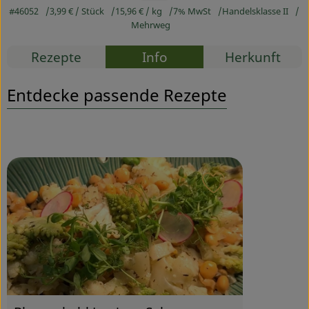
#46052
3,99 €
/ Stück
15,96 €
/ kg
7% MwSt
Handelsklasse II
Mehrweg
Service
Rezepte
Info
Herkunft
Entdecke passende Rezepte
Rezept zu Favou