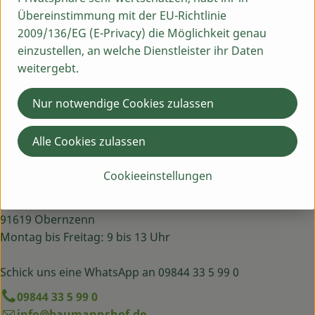
LEBENSBAUM
Übereinstimmung mit der EU-Richtlinie
2009/136/EG (E-Privacy) die Möglichkeit genau
einzustellen, an welche Dienstleister ihr Daten
weitergebt.
Nur notwendige Cookies zulassen
Alle Cookies zulassen
Cookieeinstellungen
Du hast eine Frage? Wir helfen dir gern:
Egenhausen 54
91619 Obernzenn
Montag bis Freitag: 9 bis 13 Uhr
Schick uns eine WhatsApp an 09844 33 5 99 0
09844 33 5 99 0
info@baumannshof.de