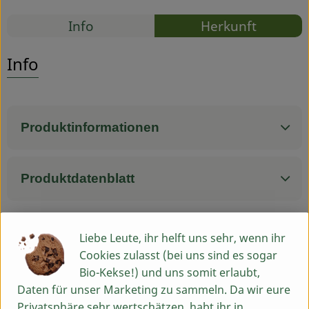
Rezepte
Info
Herkunft
Service
Es wurden
Entdecke passende Rezepte
Info
Produktinformationen
Produktdatenblatt
Liebe Leute, ihr helft uns sehr, wenn ihr
Herkunft
Cookies zulasst (bei uns sind es sogar
Bio-Kekse!) und uns somit erlaubt,
Hersteller: LEBENSBAUM
Daten für unser Marketing zu sammeln. Da wir eure
Privatsphäre sehr wertschätzen, habt ihr in