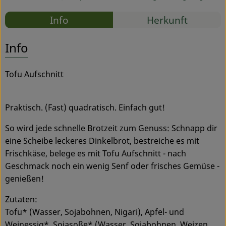
Rezepte
Info
Herkunft
Service
Es wurden
Entdecke passende Rezepte
Info
Tofu Aufschnitt
Praktisch. (Fast) quadratisch. Einfach gut!
So wird jede schnelle Brotzeit zum Genuss: Schnapp dir
eine Scheibe leckeres Dinkelbrot, bestreiche es mit
Frischkäse, belege es mit Tofu Aufschnitt - nach
Geschmack noch ein wenig Senf oder frisches Gemüse -
genießen!
Zutaten:
Tofu* (Wasser, Sojabohnen, Nigari), Apfel- und
Weinessig*, Sojasoße* (Wasser, Sojabohnen, Weizen,