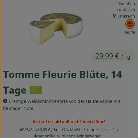
Bioanbau
Ökokisten
, Kontrollste
FR-BIO-10
Frankreich
Obst & Gemüse
, Herkunft:
, 
Kühltheke
Fleurie
Backwaren
29,99 €
/ kg
Haltbares
Tomme Fleurie Blüte, 14
Getränke
Drogerie
Tage
Cremige Weißschimmeltorte von der Haute-Saône mit
blumiger Note.
So geht's
Artikel ist aktuell nicht bestellbar!
Über uns
#21548
29,99 €
/ kg
7% MwSt
Handelsklasse I
Blog & Aktuelles
Dieser Artikel wird genau eingewogen.