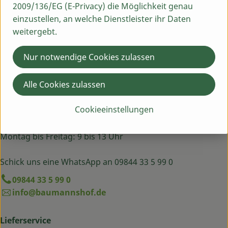
2009/136/EG (E-Privacy) die Möglichkeit genau
Herkunft
einzustellen, an welche Dienstleister ihr Daten
weitergebt.
Hersteller: BART
Nur notwendige Cookies zulassen
Frankreich
Alle Cookies zulassen
Du hast eine Frage? Wir helfen dir gern:
Cookieeinstellungen
Egenhausen 54
91619 Obernzenn
Montag bis Freitag: 9 bis 13 Uhr
Schick uns eine WhatsApp an 09844 33 5 99 0
09844 33 5 99 0
info@baumannshof.de
Lieferservice