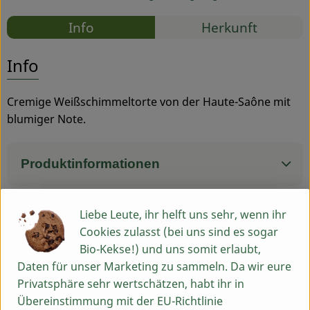
Rezepte
Info
Herkunft
Service
Es wurden
Entdecke passende Rezepte
Info
Cremige Weißschimmeltorte von der Haute-Saône mit
blumiger Note.
Produktinformationen
Liebe Leute, ihr helft uns sehr, wenn ihr
Zutaten
Cookies zulasst (bei uns sind es sogar
Bio-Kekse!) und uns somit erlaubt,
Daten für unser Marketing zu sammeln. Da wir eure
Produktdatenblatt
Privatsphäre sehr wertschätzen, habt ihr in
Übereinstimmung mit der EU-Richtlinie