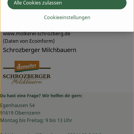
Alle Cookies zulassen
- Fachhandelsmarke
- Joghurt wird langzeitgesäuert, Herstellung ohne
Cookieeinstellungen
Milchpulver
- Genossenschaftsmolkerei
www.molkerei-schrozberg.de
(Daten von Ecoinform)
Schrozberger Milchbauern
Du hast eine Frage? Wir helfen dir gern:
Egenhausen 54
91619 Obernzenn
Montag bis Freitag: 9 bis 13 Uhr