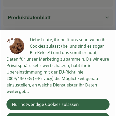
Produktdatenblatt
Liebe Leute, ihr helft uns sehr, wenn ihr
Herkunft
Cookies zulasst (bei uns sind es sogar
Bio-Kekse!) und uns somit erlaubt,
Hersteller: Schrozberger Milchbauern
Daten für unser Marketing zu sammeln. Da wir eure
Privatsphäre sehr wertschätzen, habt ihr in
Deutschland
Übereinstimmung mit der EU-Richtlinie
2009/136/EG (E-Privacy) die Möglichkeit genau
einzustellen, an welche Dienstleister ihr Daten
weitergebt.
Molkereigenossenschaft Hohenlohe-Franken eG
Schrozberger Milchbauern
Nur notwendige Cookies zulassen
D 74575 Schrozberg
- Demeter Pionier seit 1974