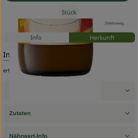
Stück
Service
#20423
1,79 €
/ Stück
3,58 €
/ 1kg
7% MwSt
Mehrweg
Rezepte
Info
Herkunft
Es wurden
Entdecke passende Rezepte
Info
erfrischend, fettarm im Pfandglas
Produktinformationen
Zutaten
Nährwert-Info