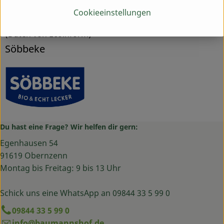
Kontrollnummer DE-NW-501-EU
Cookieeinstellungen
www.soebbeke.de
(Daten von Ecoinform)
Söbbeke
Du hast eine Frage? Wir helfen dir gern:
Egenhausen 54
91619 Obernzenn
Montag bis Freitag: 9 bis 13 Uhr
Schick uns eine WhatsApp an 09844 33 5 99 0
09844 33 5 99 0
info@baumannshof.de