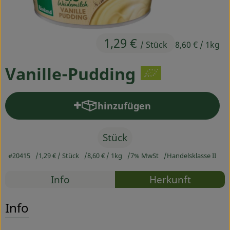
Ökokisten
Obst & Gemüse
1,29 €
/ Stück
8,60 €
/ 1kg
Kühltheke
Vanille-Pudding
Backwaren
Haltbares
hinzufügen
Produkt zum Warenkorb hinz
Getränke
Stück
Drogerie
#20415
1,29 €
/ Stück
8,60 €
/ 1kg
7% MwSt
Handelsklasse II
Rezepte
Info
Herkunft
So geht's
Es wurden
Entdecke passende Rezepte
Info
Über uns
Blog & Aktuelles