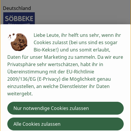
Deutschland
Molkerei Söbbeke GmbH
Liebe Leute, ihr helft uns sehr, wenn ihr
Cookies zulasst (bei uns sind es sogar
D 48599 Gronau-Epe
Bio-Kekse!) und uns somit erlaubt,
Söbbeke: Bio-Genuss aus dem Münsterland
Daten für unser Marketing zu sammeln. Da wir eure
Seit der Gründung der Biomolkerei Söbbeke 1988 durch
Privatsphäre sehr wertschätzen, habt ihr in
Paul Söbbeke heißt es: Bio aus Leidenschaft. Mit
Übereinstimmung mit der EU-Richtlinie
Herzblut und Begeisterung produziert die Biomolkerei
2009/136/EG (E-Privacy) die Möglichkeit genau
Söbbeke aus Gronau im Münsterland seit über 35
einzustellen, an welche Dienstleister ihr Daten
Jahren hochwertige und genussvolle Bio-Produkte –
weitergebt.
ohne Zusatzstoffe, dafür aber mit 100 % natürlichem
Geschmack und Genussgarantie. Nachhaltiges Handeln
Nur notwendige Cookies zulassen
und höchste Qualitäts­ansprüche prägen dabei das
Söbbeke Denken und sind in der Firmenphilosophie fest
Alle Cookies zulassen
verankert – zum Wohl von Tier, Mensch und Natur.