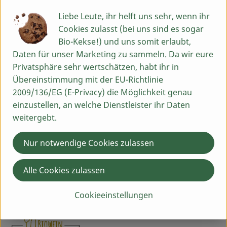
Herkunft
Liebe Leute, ihr helft uns sehr, wenn ihr
Cookies zulasst (bei uns sind es sogar
Hersteller: Südtiroler Gutsbrennerei Walcher
Bio-Kekse!) und uns somit erlaubt,
Daten für unser Marketing zu sammeln. Da wir eure
Italien
Privatsphäre sehr wertschätzen, habt ihr in
Übereinstimmung mit der EU-Richtlinie
2009/136/EG (E-Privacy) die Möglichkeit genau
einzustellen, an welche Dienstleister ihr Daten
weitergebt.
BRENNEREI WALCHER GMBH
Nur notwendige Cookies zulassen
I 39057 Eppan
www.walcher.eu
Alle Cookies zulassen
(Daten von Ecoinform)
Angermeier Eigenmarke
Cookieeinstellungen