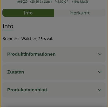
#63020
20,50 €
/ Stück
41,00 €
/ l
19% MwSt
Rezepte
Service
Info
Herkunft
Es wurden
Entdecke passende Rezepte
Info
Brennerei Walcher, 25% vol.
Produktinformationen
Zutaten
Produktdatenblatt