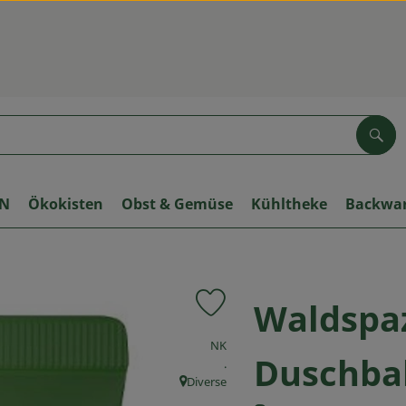
Suc
ON
Ökokisten
Obst & Gemüse
Kühltheke
Backwa
Waldspa
Produkt zu Favouriten hinzufüge
, Verband:
NK
Duschba
, Kontrollstelle:
.
Diverse
, Herkunft: