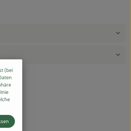
st (bei
 Daten
phäre
inie
elche
ssen