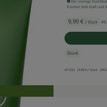
Der cremige Duschbals
frischen Duft Kraft und K
9,90 €
/ Stück
49
Stück
#71223
9,90 €
/ Stück
49,
Rezepte
n keine passenden Rezepte gefunden.