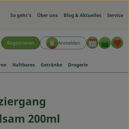
So geht's
Über uns
Blog & Aktuelles
Service
Warenk
L
Registrieren
Anmelden
hen
ren
Haltbares
Getränke
Drogerie
ziergang
n
lsam 200ml