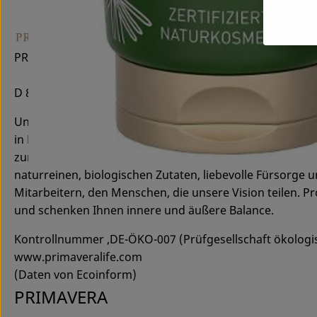
PRIMAVERA LIFE GMBH
D 87466 Oy-Mittelberg
Unsere Philosophie beruht auf dem Verständnis, dass e
in Einklang bringt. Wir freuen uns, andere Menschen mi
zur Natur und unseren Respekt für Mensch und Umwelt zu 
naturreinen, biologischen Zutaten, liebevolle Fürsorge
Mitarbeitern, den Menschen, die unsere Vision teilen. 
und schenken Ihnen innere und äußere Balance.
Kontrollnummer ,DE-ÖKO-007 (Prüfgesellschaft ökolog
www.primaveralife.com
(Daten von Ecoinform)
PRIMAVERA