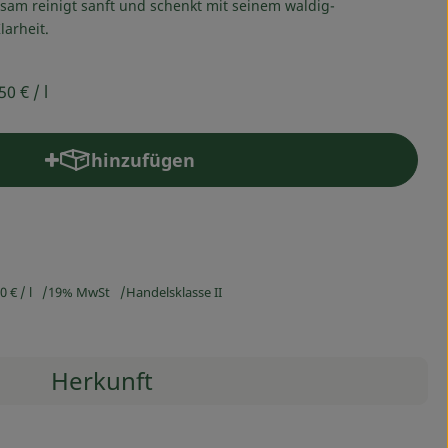
am reinigt sanft und schenkt mit seinem waldig-
larheit.
,50 €
/ l
hinzufügen
Produkt zum Warenkorb hinzufügen
50 €
/ l
19% MwSt
Handelsklasse II
Herkunft