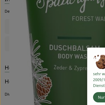
Der cremige Duschbalsam reinigt sanft und schenkt mit 
Produktinformationen
Produktdatenblatt
Herkunft
sehr w
2009/1
Hersteller: PRIMAVERA
Dienst
Diverse
Nur