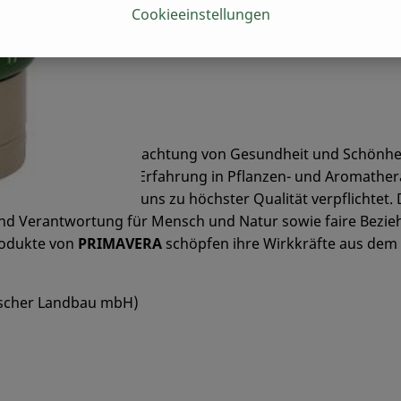
Cookieeinstellungen
ine ganzheitliche Betrachtung von Gesundheit und Schönhei
t unserer 27jährigen Erfahrung in Pflanzen- und Aromathera
teilen. Wir haben uns zu höchster Qualität verpflichtet. 
 und Verantwortung für Mensch und Natur sowie faire Bezi
Produkte von
PRIMAVERA
schöpfen ihre Wirkkräfte aus dem 
ischer Landbau mbH)