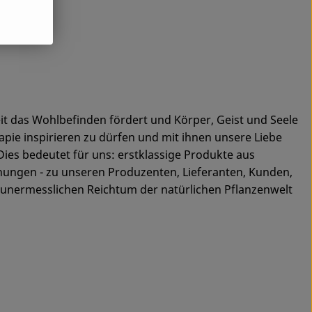
t das Wohlbefinden fördert und Körper, Geist und Seele
pie inspirieren zu dürfen und mit ihnen unsere Liebe
Dies bedeutet für uns: erstklassige Produkte aus
ehungen - zu unseren Produzenten, Lieferanten, Kunden,
unermesslichen Reichtum der natürlichen Pflanzenwelt