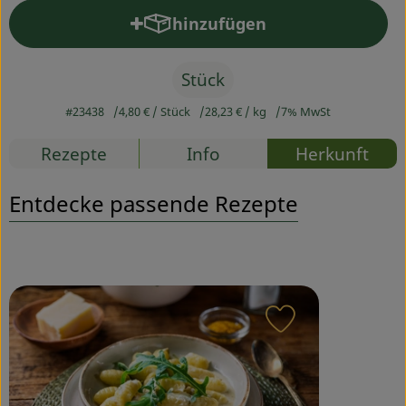
hinzufügen
Produkt zum Warenkorb hinz
Service
Stück
#23438
4,80 €
/ Stück
28,23 €
/ kg
7% MwSt
Rezepte
Info
Herkunft
Entdecke passende Rezepte
Rezept zu Favou