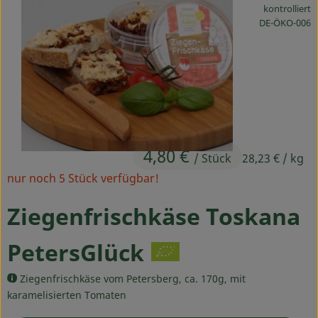
kontrolliert
Ökokisten
, Kontrollstelle
DE-ÖKO-006
Obst & Gemüse
Kühltheke
Backwaren
Haltbares
4,80 €
/ Stück
28,23 €
/ kg
Getränke
nur noch 5 Stück verfügbar!
Drogerie
Ziegenfrischkäse Toskana
PetersGlück
So geht's
Ziegenfrischkäse vom Petersberg, ca. 170g, mit
Über uns
karamelisierten Tomaten
Blog & Aktuelles