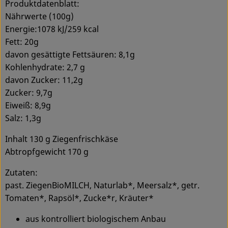
Produktdatenblatt:
Nährwerte (100g)
Energie:1078 kJ/259 kcal
Fett: 20g
davon gesättigte Fettsäuren: 8,1g
Kohlenhydrate: 2,7 g
davon Zucker: 11,2g
Zucker: 9,7g
Eiweiß: 8,9g
Salz: 1,3g
Inhalt 130 g Ziegenfrischkäse
Abtropfgewicht 170 g
Zutaten:
past. ZiegenBioMILCH, Naturlab*, Meersalz*, getr.
Tomaten*, Rapsöl*, Zucke*r, Kräuter*
aus kontrolliert biologischem Anbau