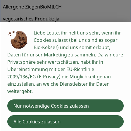
Allergene ZiegenBioMILCH
vegetarisches Produkt: ja
veganes Produkt:nein
Liebe Leute, ihr helft uns sehr, wenn ihr
Bruttogewicht 190 g
Cookies zulasst (bei uns sind es sogar
Nettogewicht 175 g
Bio-Kekse!) und uns somit erlaubt,
Daten für unser Marketing zu sammeln. Da wir eure
Info zur Herkunft:
Privatsphäre sehr wertschätzen, habt ihr in
Regional erzeugte BioZiegenmilch aus Mittelfranken
Übereinstimmung mit der EU-Richtlinie
HEUMILCH - Silagefreie Fütterung der Ziegen
2009/136/EG (E-Privacy) die Möglichkeit genau
ganztags und ganzjährig Weidegang - besonders
einzustellen, an welche Dienstleister ihr Daten
tiergerechte Haltungsform
weitergebt.
Frische Verarbeitung der Milch direkt am Ziegenhof
Bäuerlicher Familienbetrieb
Nur notwendige Cookies zulassen
Produktinformationen
Alle Cookies zulassen