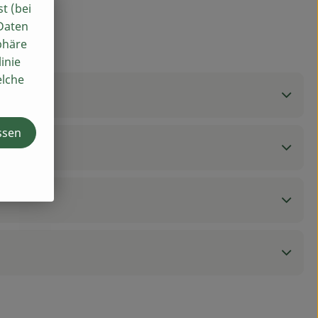
st (bei
 Daten
phäre
inie
elche
ssen