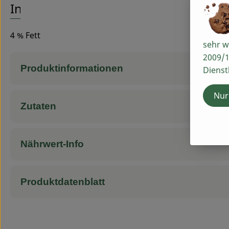
Info
4 % Fett
sehr w
2009/1
Produktinformationen
Dienst
Nur
Zutaten
Nährwert-Info
Produktdatenblatt