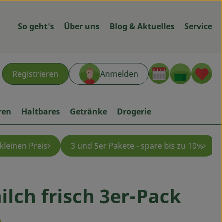
So geht's
Über uns
Blog & Aktuelles
Service
Warenk
L
Registrieren
Anmelden
hen
ren
Haltbares
Getränke
Drogerie
kleinen Preis
3 und 5er Pakete - spare bis zu 10%
te
lch frisch 3er-Pack
en