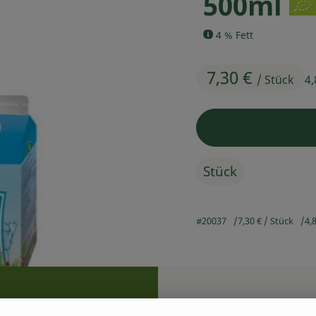
500ml
4 % Fett
7,30 €
/ Stück
4,
Stück
#20037
7,30 €
/ Stück
4,
Rezepte
n keine passenden Rezepte gefunden.