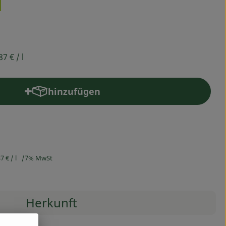
87 €
/ l
hinzufügen
Produkt zum Warenkorb hinzufügen
87 €
/ l
7% MwSt
Herkunft