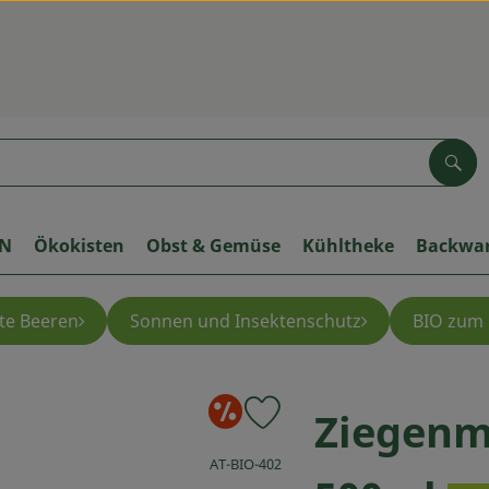
Suc
ON
Ökokisten
Obst & Gemüse
Kühltheke
Backwa
te Beeren
Sonnen und Insektenschutz
BIO zum 
Sonderangebo
Ziegenmi
Produkt zu Favouriten hinzufüg
, Kontrollstelle:
AT-BIO-402