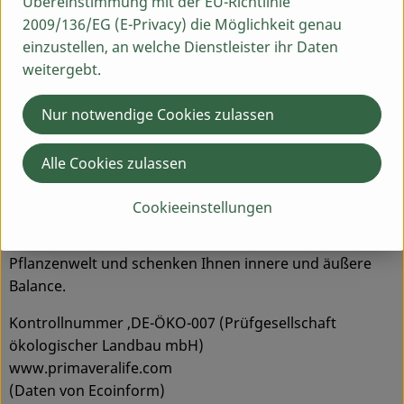
Übereinstimmung mit der EU-Richtlinie
Pflanzen- und Aromatherapie inspirieren zu dürfen und
2009/136/EG (E-Privacy) die Möglichkeit genau
mit ihnen unsere Liebe zur Natur und unseren Respekt
einzustellen, an welche Dienstleister ihr Daten
für Mensch und Umwelt zu teilen. Wir haben uns zu
weitergebt.
höchster Qualität verpflichtet. Dies bedeutet für uns:
erstklassige Produkte aus naturreinen, biologischen
Nur notwendige Cookies zulassen
Zutaten, liebevolle Fürsorge und Verantwortung für
Mensch und Natur sowie faire Beziehungen - zu
Alle Cookies zulassen
unseren Produzenten, Lieferanten, Kunden,
Mitarbeitern, den Menschen, die unsere Vision teilen.
Cookieeinstellungen
Produkte von
PRIMAVERA
schöpfen ihre Wirkkräfte aus
dem unermesslichen Reichtum der natürlichen
Pflanzenwelt und schenken Ihnen innere und äußere
Balance.
Kontrollnummer ,DE-ÖKO-007 (Prüfgesellschaft
ökologischer Landbau mbH)
www.primaveralife.com
(Daten von Ecoinform)