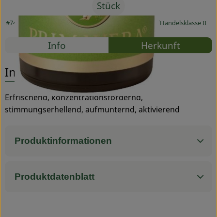
Stück
Service
#74095
6,90 €
/ Stück
1380,00 €
/ l
19% MwSt
Handelsklasse II
Rezepte
Info
Herkunft
Es wurden
Entdecke passende Rezepte
Info
Erfrischend, konzentrationsfördernd,
stimmungserhellend, aufmunternd, aktivierend
Produktinformationen
Produktdatenblatt