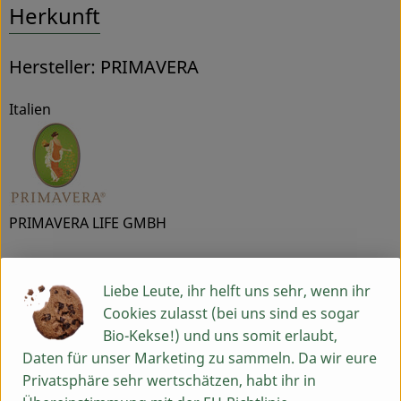
Herkunft
Hersteller: PRIMAVERA
Italien
PRIMAVERA LIFE GMBH
D 87466 Oy-Mittelberg
Liebe Leute, ihr helft uns sehr, wenn ihr
Unsere Philosophie beruht auf dem Verständnis, dass
Cookies zulasst (bei uns sind es sogar
eine ganzheitliche Betrachtung von Gesundheit und
Bio-Kekse!) und uns somit erlaubt,
Schönheit das Wohlbefinden fördert und Körper, Geist
Daten für unser Marketing zu sammeln. Da wir eure
und Seele in Einklang bringt. Wir freuen uns, andere
Privatsphäre sehr wertschätzen, habt ihr in
Menschen mit unserer 27jährigen Erfahrung in