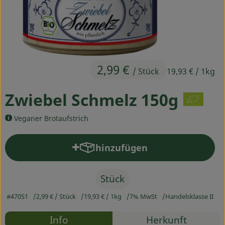
Ökokisten
Obst & Gemüse
Kühltheke
2,99 €
/ Stück
19,93 €
/ 1kg
Backwaren
Zwiebel Schmelz 150g
Haltbares
Veganer Brotaufstrich
Getränke
Drogerie
hinzufügen
Produkt zum Warenkorb hinz
Stück
So geht's
#47051
2,99 €
/ Stück
19,93 €
/ 1kg
7% MwSt
Handelsklasse II
Über uns
Rezepte
Info
Herkunft
Blog & Aktuelles