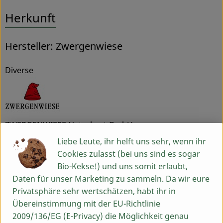
Herkunft
Hersteller: Zwergenwiese
Diverse
ZWERGENWIESE Naturkost GmbH
Liebe Leute, ihr helft uns sehr, wenn ihr
D 24887 Silberstedt
Cookies zulasst (bei uns sind es sogar
Die Zwergenwiese Naturkost GmbH steht seit über 40
Bio-Kekse!) und uns somit erlaubt,
Jahren für liebevoll und sorgfältig hergestellte Bio-
Daten für unser Marketing zu sammeln. Da wir eure
Lebensmittel.
Privatsphäre sehr wertschätzen, habt ihr in
Aus eigener Entwicklung und in eigener Produktion
Übereinstimmung mit der EU-Richtlinie
entstehen pikante und fruchtige Brotaufstriche, Senfe,
2009/136/EG (E-Privacy) die Möglichkeit genau