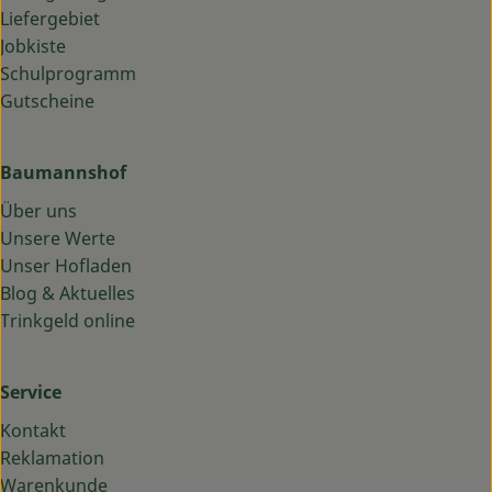
Liefergebiet
Jobkiste
Schulprogramm
Gutscheine
Baumannshof
Über uns
Unsere Werte
Unser Hofladen
Blog & Aktuelles
Trinkgeld online
Service
Kontakt
Reklamation
Warenkunde