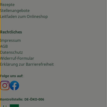
Rezepte
Stellenangebote
Leitfaden zum Onlineshop
Rechtliches
Impressum
AGB
Datenschutz
Widerruf-Formular
Erklärung zur Barrierefreiheit
Folge uns auf:
Externer Link zu https://www.instagram.com/bauma
Externer Link zu https://www.facebook.com/ba
Kontrollstelle: DE-ÖKO-006
Externer Link zu https://www.oekokiste.de/
Externer Link zu https://www.bioland.de/verbr