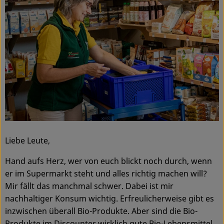
Ökokisten
Obst & Gemüse
Kühltheke
Backwaren
Haltbares
Getränke
Liebe Leute,
Drogerie
Hand aufs Herz, wer von euch blickt noch durch, wenn
er im Supermarkt steht und alles richtig machen will?
So geht's
Mir fällt das manchmal schwer. Dabei ist mir
nachhaltiger Konsum wichtig. Erfreulicherweise gibt es
Über uns
inzwischen überall Bio-Produkte. Aber sind die Bio-
Blog & Aktuelles
Produkte im Discounter wirklich gute Bio-Lebensmittel