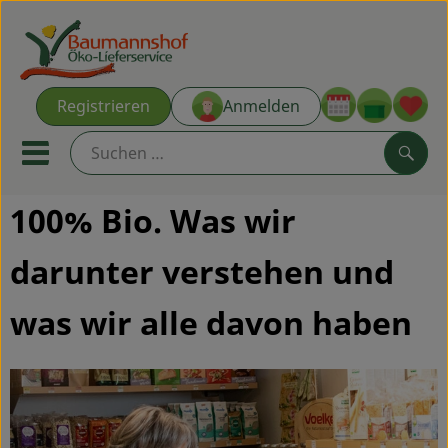
Warenk
Registrieren
Anmelden
Link
Mobiles Menu öffnen oder s
Such
100% Bio. Was wir
Ökokisten
darunter verstehen und
Kochkisten
was wir alle davon haben
NEU & ANGEBOT
THEMENWELTEN
AUS DER REGION