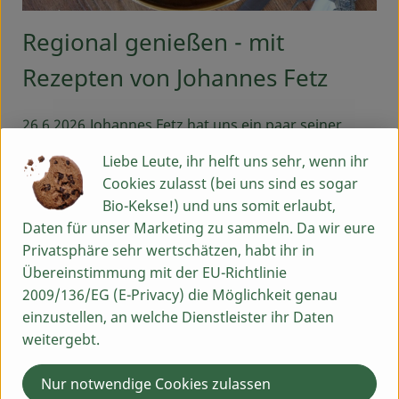
Regional genießen - mit
Rezepten von Johannes Fetz
26.6.2026
Johannes Fetz hat uns ein paar seiner
Rezepte zur Verfügung gestellt – darüber freuen wir
Liebe Leute, ihr helft uns sehr, wenn ihr
uns sehr. Vielleicht habt ihr ja Lust, sie zuhause
Cookies zulasst (bei uns sind es sogar
nachzukochen? Freut euch auf ein herzhaftes Boeuf
Bio-Kekse!) und uns somit erlaubt,
Bourguignon, eine klassische Fränkische
Daten für unser Marketing zu sammeln. Da wir eure
Festtagssuppe oder Rote-Bete-Gnocchi mit Spinat
Privatsphäre sehr wertschätzen, habt ihr in
und Parmesan. Die Rezepte findet ihr auf unserer
Übereinstimmung mit der EU-Richtlinie
Webseite in den „Kochkisten“.
2009/136/EG (E-Privacy) die Möglichkeit genau
einzustellen, an welche Dienstleister ihr Daten
Weiterlesen →
weitergebt.
Nur notwendige Cookies zulassen