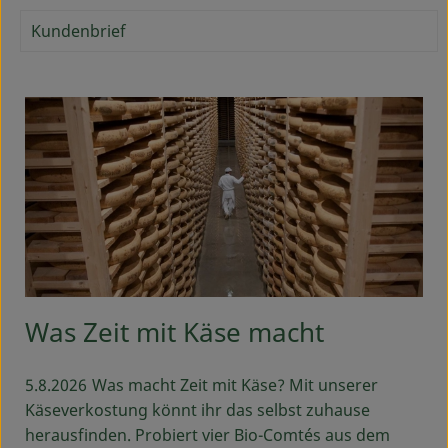
Ökokisten
Kundenbrief
Obst & Gemüse
Kühltheke
Backwaren
Haltbares
Getränke
Drogerie
Was Zeit mit Käse macht
So geht's
5.8.2026
Was macht Zeit mit Käse? Mit unserer
Über uns
Käseverkostung könnt ihr das selbst zuhause
herausfinden. Probiert vier Bio-Comtés aus dem
Blog & Aktuelles