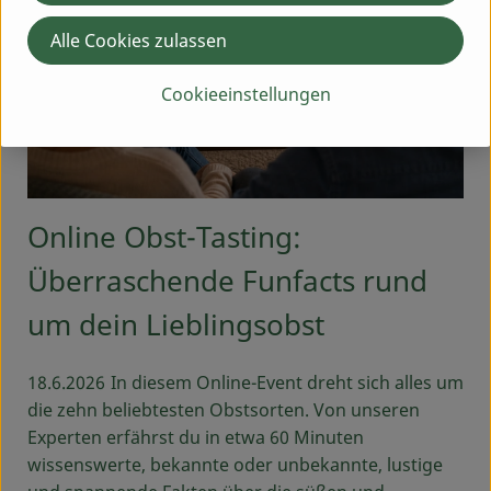
Alle Cookies zulassen
Cookieeinstellungen
Online Obst-Tasting:
Überraschende Funfacts rund
um dein Lieblingsobst
18.6.2026
In diesem Online-Event dreht sich alles um
die zehn beliebtesten Obstsorten. Von unseren
Experten erfährst du in etwa 60 Minuten
wissenswerte, bekannte oder unbekannte, lustige