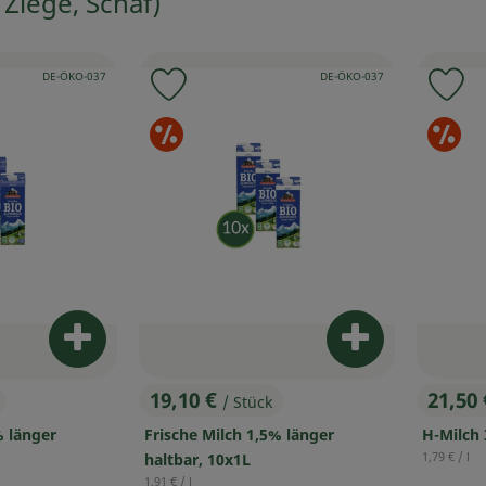
 Ziege, Schaf)
, Kontrollstelle:
, Kontrollstelle:
DE-ÖKO-037
DE-ÖKO-037
 Favouriten hinzufügen
Produkt zu Favouriten hinzufügen
Pr
erangebote
Sonderangebote
S
Produkt zum Warenkorb hinzufügen
Produkt zum W
19,10 €
21,50
/ Stück
, Preis:
, Prei
% länger
Frische Milch 1,5% länger
H-Milch 
, Referenzp
1,79 €
/ l
haltbar, 10x1L
, Referenzpreis:
1,91 €
/ l