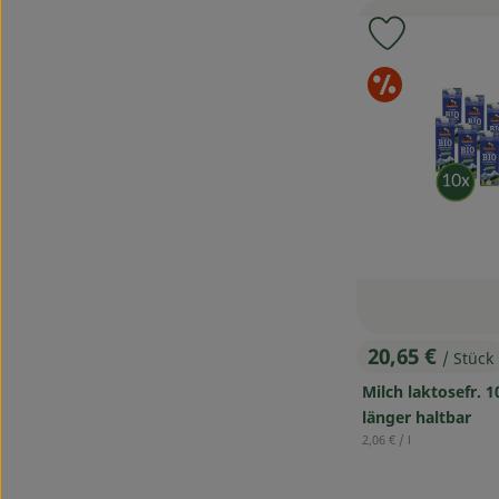
Produkt zu
Sond
20,65 €
/ Stück
, Preis:
Milch laktosefr. 1
länger haltbar
, Referenzpreis:
2,06 €
/ l