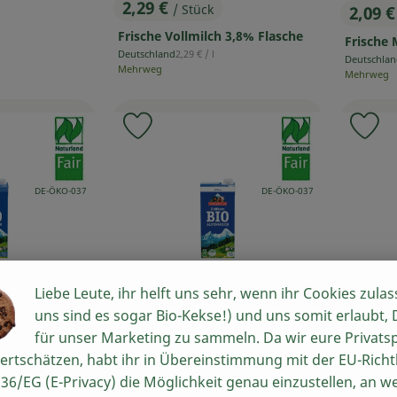
2,29 €
2,09 
/ Stück
, Preis:
, Prei
Frische Vollmilch 3,8% Flasche
Frische 
, Referenzpreis:
Deutschland
2,29 €
/ l
Deutschla
, Herkunft:
, Herkunft:
Mehrweg
Mehrweg
, Verband:
, Verband:
 Favouriten hinzufügen
Produkt zu Favouriten hinzufügen
Pr
, Kontrollstelle:
, Kontrollstelle:
DE-ÖKO-037
DE-ÖKO-037
Liebe Leute, ihr helft uns sehr, wenn ihr Cookies zulas
uns sind es sogar Bio-Kekse!) und uns somit erlaubt,
für unser Marketing zu sammeln. Da wir eure Privats
Produkt zum Warenkorb hinzufügen
Produkt zum W
ertschätzen, habt ihr in Übereinstimmung mit der EU-Richtl
1,89 €
2,29 
36/EG (E-Privacy) die Möglichkeit genau einzustellen, an w
/ Stück
, Preis:
, Prei