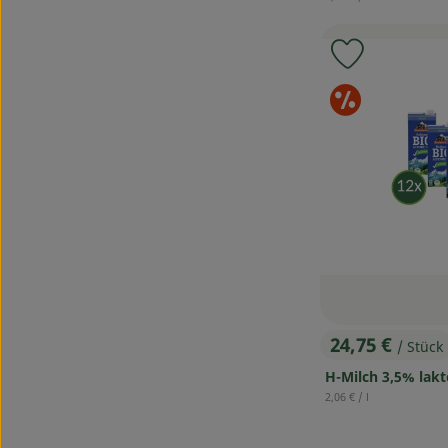
Produkt zu
Sond
24,75 €
/ Stück
, Preis:
H-Milch 3,5% lakt
, Referenzpreis:
2,06 €
/ l