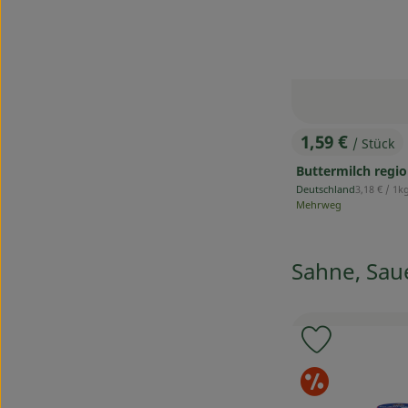
1,59 €
/ Stück
, Preis:
Buttermilch regio
, Referenzp
Deutschland
3,18 €
/ 1k
, Herkunft:
Mehrweg
Sahne, Sau
Produkt zu
Sond