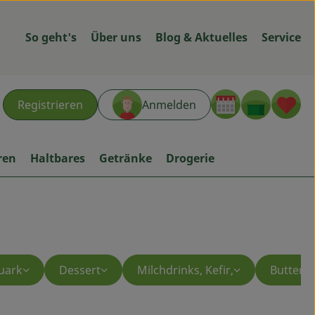
So geht's
Über uns
Blog & Aktuelles
Service
Warenk
L
Registrieren
Anmelden
hen
ren
Haltbares
Getränke
Drogerie
uark
Dessert
Milchdrinks, Kefir,
Butter, 