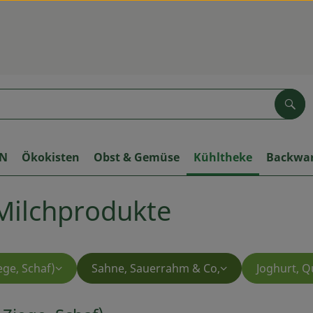
Suc
ON
Ökokisten
Obst & Gemüse
Kühltheke
Backwa
 Milchprodukte
ege, Schaf)
Sahne, Sauerrahm & Co,
Joghurt, Q