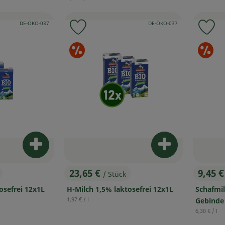
, Kontrollstelle:
, Kontrollstelle:
DE-ÖKO-037
DE-ÖKO-037
 Favouriten hinzufügen
Produkt zu Favouriten hinzufügen
Pr
erangebote
Sonderangebote
S
Produkt zum Warenkorb hinzufügen
Produkt zum W
23,65 €
9,45 
/ Stück
, Preis:
, Prei
osefrei 12x1L
H-Milch 1,5% laktosefrei 12x1L
Schafmil
, Referenzpreis:
1,97 €
/ l
Gebinde
, Referenzp
6,30 €
/ l