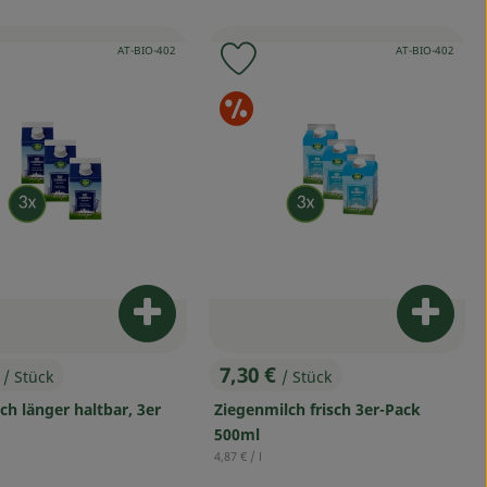
, Kontrollstelle:
, Kontrollstelle:
AT-BIO-402
AT-BIO-402
odukt zu Favouriten hinzufügen
Produkt zu Favouriten hinz
onderangebote
Sonderangeb
arenkorb hinzufügen
Produkt zum Warenkorb hinzufügen
Produk
€
7,30 €
/ Stück
/ Stück
s:
, Preis:
ch länger haltbar, 3er
Ziegenmilch frisch 3er-Pack
500ml
reis:
, Referenzpreis:
4,87 €
/ l