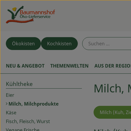
Ökokisten
Kochkisten
NEU & ANGEBOT
THEMENWELTEN
AUS DER REGI
Kühltheke
Milch,
Eier
Milch, Milchprodukte
Milch (Kuh, Zi
Käse
Fisch, Fleisch, Wurst
Vegane Frische