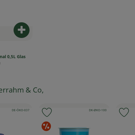
Produkt zum Warenkorb hinzufügen
nal 0,5L Glas
reis:
g
errahm & Co,
, Kontrollstelle:
, Kontrollstelle:
DE-ÖKO-037
DK-ØKO-100
 Favouriten hinzufügen
Produkt zu Favouriten hinzufügen
Pr
erangebote
Sonderangebote