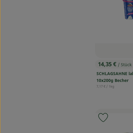
14,35 €
/ Stück
, Preis:
SCHLAGSAHNE lak
10x200g Becher
, Referenzpreis:
7,17 €
/ 1kg
Produkt zu