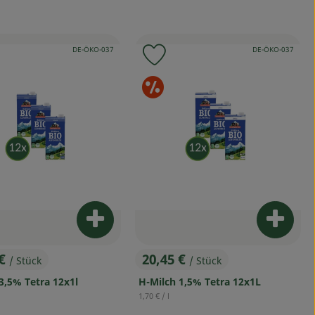
, Kontrollstelle:
, Kontrollstelle:
DE-ÖKO-037
DE-ÖKO-037
odukt zu Favouriten hinzufügen
Produkt zu Favouriten hinz
onderangebote
Sonderangeb
arenkorb hinzufügen
Produkt zum Warenkorb hinzufügen
Produk
 €
20,45 €
/ Stück
/ Stück
s:
, Preis:
3,5% Tetra 12x1l
H-Milch 1,5% Tetra 12x1L
reis:
, Referenzpreis:
1,70 €
/ l