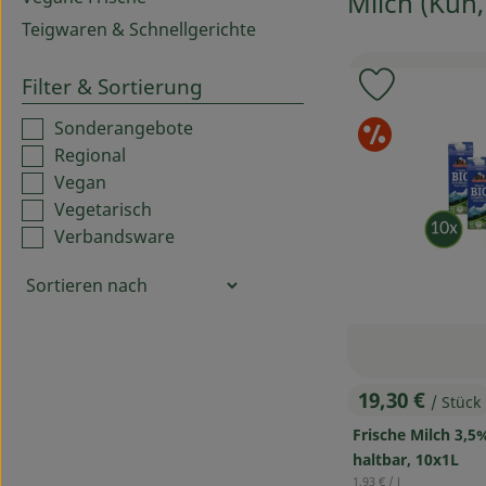
Milch (Kuh,
Teigwaren & Schnellgerichte
Filter & Sortierung
Produkt zu
Sond
Sonderangebote
Regional
Vegan
Vegetarisch
Verbandsware
19,30 €
/ Stück
, Preis:
Frische Milch 3,5
haltbar, 10x1L
, Referenzpreis:
1,93 €
/ l