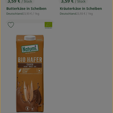
3,59 €
3,59 €
/ Stück
/ Stück
, Preis:
, Preis:
Butterkäse in Scheiben
Kräuterkäse in Scheiben
, Referenzpreis:
, Referenzpreis:
Deutschland
23,93 €
/ 1kg
Deutschland
23,93 €
/ 1kg
, Herkunft:
, Herkunft:
, Verband:
Produkt zu Favouriten hinzufügen
, Kontrollstelle:
DE-ÖKO-001