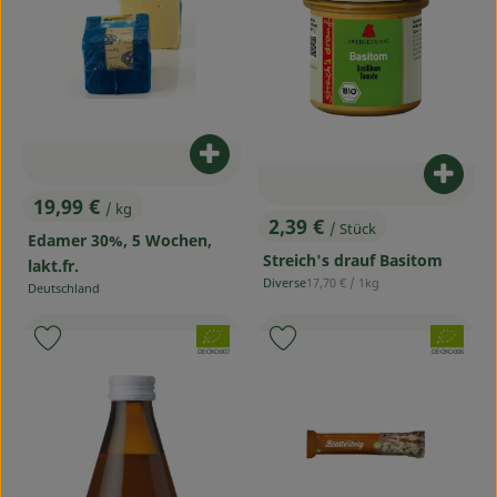
Produkt zum Warenkorb hinzufü
Produ
19,99 €
/ kg
, Preis:
2,39 €
/ Stück
, Preis:
Edamer 30%, 5 Wochen,
Streich's drauf Basitom
lakt.fr.
, Referenzpreis:
Diverse
17,70 €
/ 1kg
Deutschland
, Herkunft:
, Herkunft:
, Verband:
, Verband:
Produkt zu Favouriten hinzufügen
Produkt zu Favouriten hinzufü
, Kontrollstelle:
, Kontrollstelle:
DE-ÖKO-007
DE-ÖKO-006