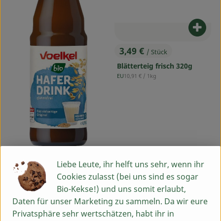
Produ
3,49 €
/ Stück
, Preis:
Blätterteig frisch 320g
, Referenzpreis:
EU
10,91 €
/ 1kg
, Herkunft:
Liebe Leute, ihr helft uns sehr, wenn ihr
Produkt zum Warenkorb hinzufü
Cookies zulasst (bei uns sind es sogar
Bio-Kekse!) und uns somit erlaubt,
2,39 €
/ Stück
, Preis:
Daten für unser Marketing zu sammeln. Da wir eure
Haferdrink 0,75 Flasche
Privatsphäre sehr wertschätzen, habt ihr in
Voelkel