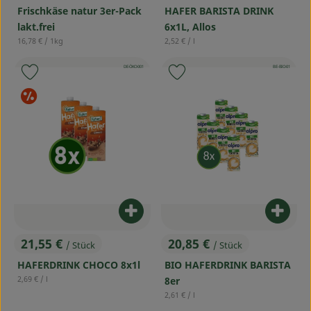
Frischkäse natur 3er-Pack
HAFER BARISTA DRINK
lakt.frei
6x1L, Allos
, Referenzpreis:
, Referenzpreis:
16,78 €
/ 1kg
2,52 €
/ l
, Kontrollstelle:
, Kontrollstelle:
DE-ÖKO-001
BE-BIO-01
Produkt zu Favouriten hinzufügen
Produkt zu Favouriten hinzufü
Sonderangebote
Produkt zum Warenkorb hinzufü
Produ
21,55 €
20,85 €
/ Stück
/ Stück
, Preis:
, Preis:
HAFERDRINK CHOCO 8x1l
BIO HAFERDRINK BARISTA
, Referenzpreis:
2,69 €
/ l
8er
, Referenzpreis:
2,61 €
/ l