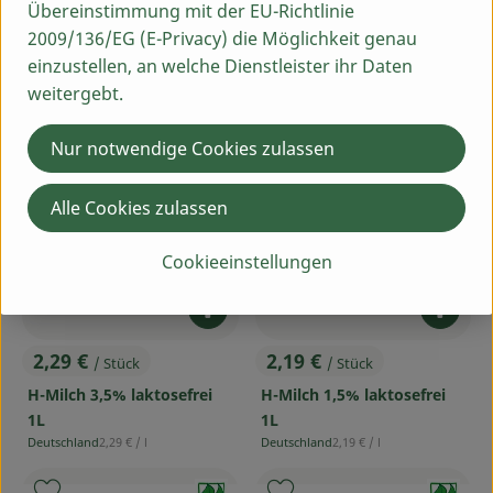
Übereinstimmung mit der EU-Richtlinie
, Referenzpreis:
Diverse
3,19 €
/ l
, Herkunft:
2009/136/EG (E-Privacy) die Möglichkeit genau
Mehrweg
einzustellen, an welche Dienstleister ihr Daten
, Verband:
, Verband:
weitergebt.
Produkt zu Favouriten hinzufügen
Produkt zu Favouriten hinzufü
Nur notwendige Cookies zulassen
, Kontrollstelle:
, Kontrollstelle:
DE-ÖKO-037
DE-ÖKO-037
Alle Cookies zulassen
Cookieeinstellungen
Produkt zum Warenkorb hinzufü
Produ
2,29 €
2,19 €
/ Stück
/ Stück
, Preis:
, Preis:
H-Milch 3,5% laktosefrei
H-Milch 1,5% laktosefrei
1L
1L
, Referenzpreis:
, Referenzpreis:
Deutschland
2,29 €
/ l
Deutschland
2,19 €
/ l
, Herkunft:
, Herkunft:
, Verband:
, Verband: