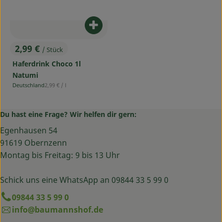
Produkt zum Warenkorb hinzufü
2,99 €
/ Stück
, Preis:
Haferdrink Choco 1l
Natumi
, Referenzpreis:
Deutschland
2,99 €
/ l
, Herkunft:
Du hast eine Frage? Wir helfen dir gern:
Egenhausen 54
91619 Obernzenn
Montag bis Freitag: 9 bis 13 Uhr
Schick uns eine WhatsApp an 09844 33 5 99 0
09844 33 5 99 0
info@baumannshof.de