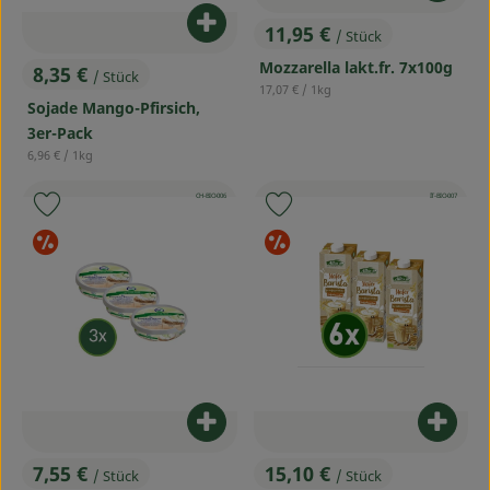
Produkt zum Warenkorb hinzufü
11,95 €
/ Stück
, Preis:
Mozzarella lakt.fr. 7x100g
8,35 €
/ Stück
, Preis:
, Referenzpreis:
17,07 €
/ 1kg
Sojade Mango-Pfirsich,
3er-Pack
, Referenzpreis:
6,96 €
/ 1kg
, Kontrollstelle:
, Kontrollstelle:
CH-BIO-006
IT-BIO-007
Produkt zu Favouriten hinzufügen
Produkt zu Favouriten hinzufü
Sonderangebote
Sonderangebot
Produkt zum Warenkorb hinzufü
Produ
7,55 €
15,10 €
/ Stück
/ Stück
, Preis:
, Preis: