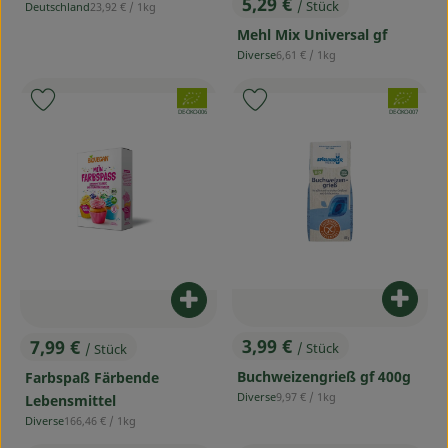
5,29 €
/ Stück
, Referenzpreis:
Deutschland
23,92 €
/ 1kg
, Preis:
, Herkunft:
Mehl Mix Universal gf
, Referenzpreis:
Diverse
6,61 €
/ 1kg
, Herkunft:
, Verband:
, Verband:
Produkt zu Favouriten hinzufügen
Produkt zu Favouriten hinzufü
, Kontrollstelle:
, Kontrollstelle:
DE-ÖKO-006
DE-ÖKO-007
Produ
Produkt zum Warenkorb hinzufü
3,99 €
7,99 €
/ Stück
/ Stück
, Preis:
, Preis:
Buchweizengrieß gf 400g
Farbspaß Färbende
, Referenzpreis:
Diverse
9,97 €
/ 1kg
Lebensmittel
, Herkunft:
, Referenzpreis:
Diverse
166,46 €
/ 1kg
, Herkunft: