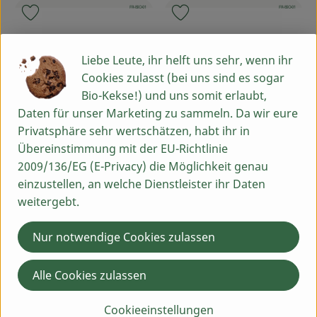
, Kontrollstelle:
, Kontrollstelle:
, Verband:
FR-BIO-01
, Verband
FR-BIO-01
Produkt zu Favouriten hinzufügen
Produkt zu Favouriten hinzufü
Liebe Leute, ihr helft uns sehr, wenn ihr
Cookies zulasst (bei uns sind es sogar
Bio-Kekse!) und uns somit erlaubt,
Daten für unser Marketing zu sammeln. Da wir eure
Privatsphäre sehr wertschätzen, habt ihr in
Übereinstimmung mit der EU-Richtlinie
2009/136/EG (E-Privacy) die Möglichkeit genau
einzustellen, an welche Dienstleister ihr Daten
Produkt zum Warenkorb hinzufü
Produ
weitergebt.
4,99 €
3,99 €
/ Stück
/ Stück
, Preis:
, Preis:
Nur notwendige Cookies zulassen
Granola Schoko glutenfrei
Granola Classic glutenfrei
, Referenzpreis:
, Referenzpreis:
Diverse
15,35 €
/ 1kg
Diverse
12,28 €
/ 1kg
, Herkunft:
, Herkunft:
Alle Cookies zulassen
, Verband:
, Verband:
Produkt zu Favouriten hinzufügen
Produkt zu Favouriten hinzufü
, Kontrollstelle:
, Kontrollstelle:
AT-BIO-402
DE-ÖKO-006
Cookieeinstellungen