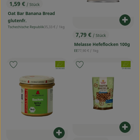
1,59 €
/ Stück
, Preis:
Oat Bar Banana Bread
glutenfr.
Produ
, Referenzpreis:
Tschechische Republik
35,33 €
/ 1kg
, Herkunft:
7,79 €
/ Stück
, Preis:
Melasse Hefeflocken 100g
, Referenzpreis:
EE
77,90 €
/ 1kg
, Herkunft:
, Verband:
, Verband:
Produkt zu Favouriten hinzufügen
Produkt zu Favouriten hinzufü
, Kontrollstelle:
, Kontrollstelle:
DE-ÖKO-005
CH-BIO-006
Produ
Produkt zum Warenkorb hinzufü