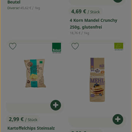
Beutel
, Referenzpreis:
Diverse
145,62 €
/ 1kg
, Herkunft:
4,69 €
/ Stück
, Preis:
4 Korn Mandel Crunchy
250g, glutenfrei
, Referenzpreis:
18,76 €
/ 1kg
, Verband:
, Verband:
Produkt zu Favouriten hinzufügen
Produkt zu Favouriten hinzufü
, Kontrollstelle:
DE-ÖKO-007
, Kontrollstelle:
DE-ÖKO-006
Produkt zum Warenkorb hinzufü
2,99 €
/ Stück
Produ
, Preis:
Kartoffelchips Steinsalz