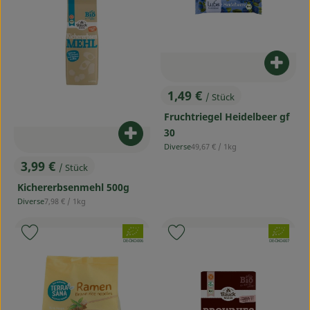
Produ
1,49 €
/ Stück
, Preis:
Fruchtriegel Heidelbeer gf
30
Produkt zum Warenkorb hinzufü
, Referenzpreis:
Diverse
49,67 €
/ 1kg
, Herkunft:
3,99 €
/ Stück
, Preis:
Kichererbsenmehl 500g
, Referenzpreis:
Diverse
7,98 €
/ 1kg
, Herkunft:
, Verband:
, Verband:
Produkt zu Favouriten hinzufügen
Produkt zu Favouriten hinzufü
, Kontrollstelle:
, Kontrollstelle:
DE-ÖKO-006
DE-ÖKO-007