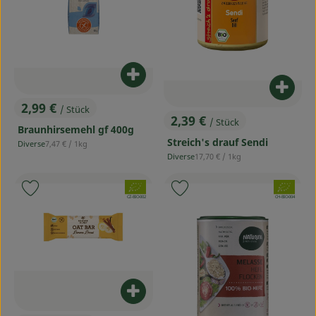
Produkt zum Warenkorb hinzufü
Produ
2,99 €
/ Stück
, Preis:
2,39 €
/ Stück
, Preis:
Braunhirsemehl gf 400g
Streich's drauf Sendi
, Referenzpreis:
Diverse
7,47 €
/ 1kg
, Herkunft:
, Referenzpreis:
Diverse
17,70 €
/ 1kg
, Herkunft:
, Verband:
, Verband:
Produkt zu Favouriten hinzufügen
Produkt zu Favouriten hinzufü
, Kontrollstelle:
, Kontrollstelle:
CZ-BIO-002
CH-BIO-004
Produkt zum Warenkorb hinzufü