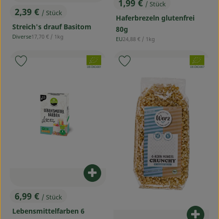
1,99 €
/ Stück
, Preis:
2,39 €
/ Stück
, Preis:
Haferbrezeln glutenfrei
Streich's drauf Basitom
80g
, Referenzpreis:
Diverse
17,70 €
/ 1kg
, Referenzpreis:
EU
24,88 €
/ 1kg
, Herkunft:
, Herkunft:
, Verband:
, Verband:
Produkt zu Favouriten hinzufügen
Produkt zu Favouriten hinzufü
, Kontrollstelle:
, Kontrollstelle:
DE-ÖKO-001
DE-ÖKO-007
Produkt zum Warenkorb hinzufü
6,99 €
/ Stück
, Preis:
Lebensmittelfarben 6
Produ