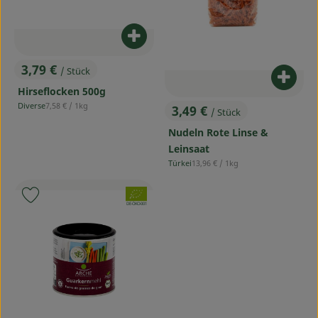
Produkt zum Warenkorb hinzufü
3,79 €
/ Stück
, Preis:
Produ
Hirseflocken 500g
, Referenzpreis:
Diverse
7,58 €
/ 1kg
3,49 €
, Herkunft:
/ Stück
, Preis:
Nudeln Rote Linse &
Leinsaat
, Referenzpreis:
Türkei
13,96 €
/ 1kg
, Herkunft:
, Verband:
Produkt zu Favouriten hinzufügen
, Kontrollstelle:
DE-ÖKO-001