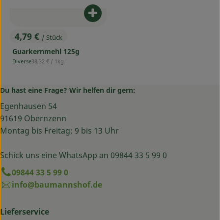
Produkt zum Warenkorb hinzufü
4,79 €
/ Stück
, Preis:
Guarkernmehl 125g
, Referenzpreis:
Diverse
38,32 €
/ 1kg
, Herkunft:
Du hast eine Frage? Wir helfen dir gern:
Egenhausen 54
91619 Obernzenn
Montag bis Freitag: 9 bis 13 Uhr
Schick uns eine WhatsApp an 09844 33 5 99 0
09844 33 5 99 0
info@baumannshof.de
Lieferservice