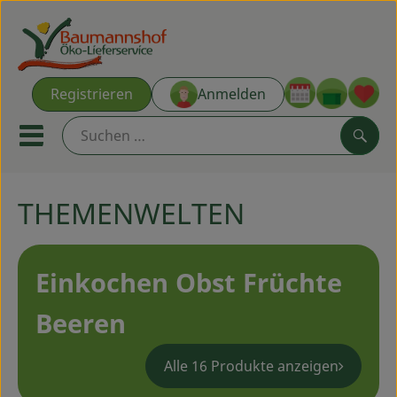
Warenk
Registrieren
Anmelden
Link
Mobiles Menu öffnen oder s
Such
THEMENWELTEN
Ökokisten
Kochkisten
Einkochen Obst Früchte
NEU & ANGEBOT
Beeren
THEMENWELTEN
Alle 16 Produkte anzeigen
AUS DER REGION