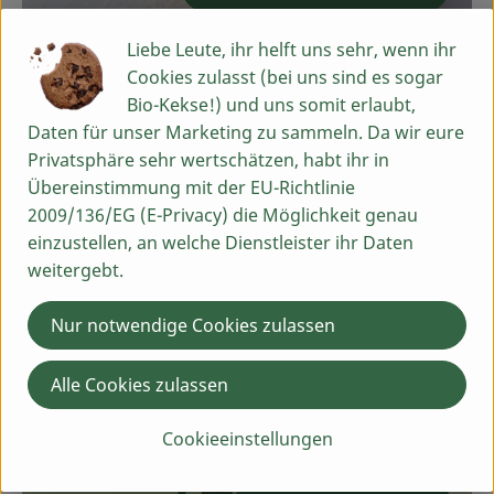
Liebe Leute, ihr helft uns sehr, wenn ihr
Cookies zulasst (bei uns sind es sogar
Laktosefrei >0,1%
Bio-Kekse!) und uns somit erlaubt,
Daten für unser Marketing zu sammeln. Da wir eure
Alle 27 Produkte anzeigen
Privatsphäre sehr wertschätzen, habt ihr in
Übereinstimmung mit der EU-Richtlinie
2009/136/EG (E-Privacy) die Möglichkeit genau
einzustellen, an welche Dienstleister ihr Daten
Großpackungen
weitergebt.
Nur notwendige Cookies zulassen
Alle 111 Produkte anzeigen
Alle Cookies zulassen
Cookieeinstellungen
Trinkgeld online