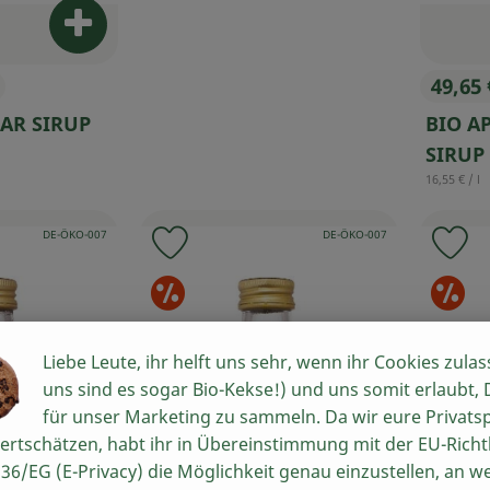
Produkt zum Warenkorb hinzufügen
49,65
, Prei
BAR SIRUP
BIO A
SIRUP 
, Referenzp
16,55 €
/ l
, Kontrollstelle:
, Kontrollstelle:
DE-ÖKO-007
DE-ÖKO-007
 Favouriten hinzufügen
Produkt zu Favouriten hinzufügen
Pr
erangebote
Sonderangebote
S
Liebe Leute, ihr helft uns sehr, wenn ihr Cookies zulas
uns sind es sogar Bio-Kekse!) und uns somit erlaubt,
für unser Marketing zu sammeln. Da wir eure Privats
ertschätzen, habt ihr in Übereinstimmung mit der EU-Richtl
36/EG (E-Privacy) die Möglichkeit genau einzustellen, an w