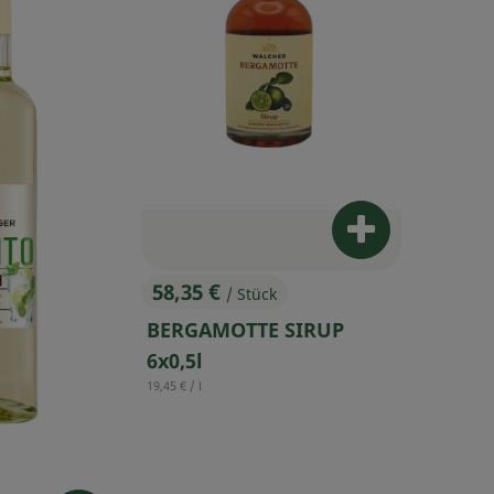
Produkt zum W
58,35 €
/ Stück
, Preis:
BERGAMOTTE SIRUP
6x0,5l
, Referenzpreis:
19,45 €
/ l