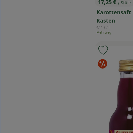
17,25 €
/ Stück
, Preis:
Karottensaft 
Kasten
, Referenzpreis:
4,11 €
/ l
Mehrweg
Produkt zu
Sond