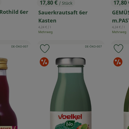
17,80 €
17,80
/ Stück
, Preis:
, Prei
Rothild 6er
Sauerkrautsaft 6er
GEMÜS
Kasten
m.PAS
, Referenzpreis:
, Referenzp
4,24 €
/ l
4,24 €
/ l
Mehrweg
Mehrweg
, Kontrollstelle:
, Kontrollstelle:
DE-ÖKO-007
DE-ÖKO-007
 Favouriten hinzufügen
Produkt zu Favouriten hinzufügen
Pr
erangebote
Sonderangebote
S