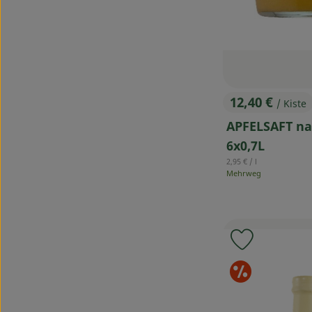
12,40 €
/ Kiste
, Preis:
APFELSAFT na
6x0,7L
, Referenzpreis:
2,95 €
/ l
Mehrweg
Produkt zu
Sond