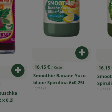
Produkt zum W
16,15 €
16,15
/ Kiste
, Preis:
, Prei
Produkt zum Warenkorb hinzufügen
Smoothie Banane Yuzu
Smoot
blaue Spirulina 6x0,25l
Spirul
, Referenzpreis:
10,77 €
/ l
, Referenzp
10,77 €
/ l
buschka
 x 0,2l