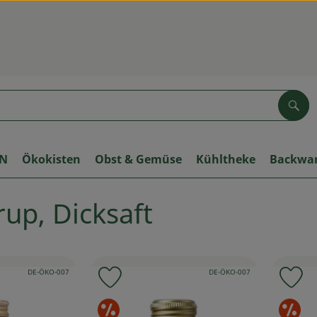
Suc
ON
Ökokisten
Obst & Gemüse
Kühltheke
Backwa
irup, Dicksaft
, Kontrollstelle:
, Kontrollstelle:
DE-ÖKO-007
DE-ÖKO-007
 Favouriten hinzufügen
Produkt zu Favouriten hinzufügen
Pr
erangebote
Sonderangebote
S