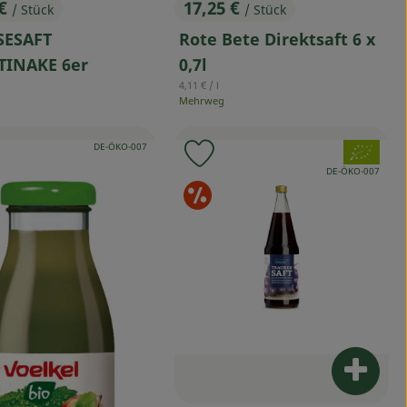
 €
17,25 €
/ Stück
/ Stück
s:
, Preis:
ESAFT
Rote Bete Direktsaft 6 x
TINAKE 6er
0,7l
reis:
, Referenzpreis:
4,11 €
/ l
Mehrweg
, Kontrollstelle:
, Verband:
DE-ÖKO-007
odukt zu Favouriten hinzufügen
Produkt zu Favouriten hinz
, Kontrollstelle:
DE-ÖKO-007
onderangebote
Sonderangeb
Produk