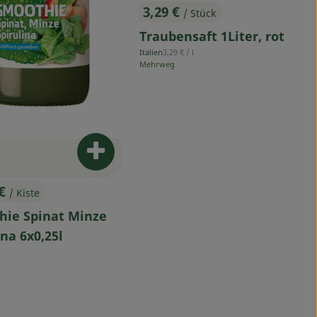
3,29 €
/ Stück
, Preis:
Traubensaft 1Liter, rot
, Referenzpreis:
Italien
3,29 €
/ l
, Herkunft:
Mehrweg
arenkorb hinzufügen
Produkt zum Warenkorb hinzufügen
 €
/ Kiste
s:
hie Spinat Minze
ina 6x0,25l
reis: