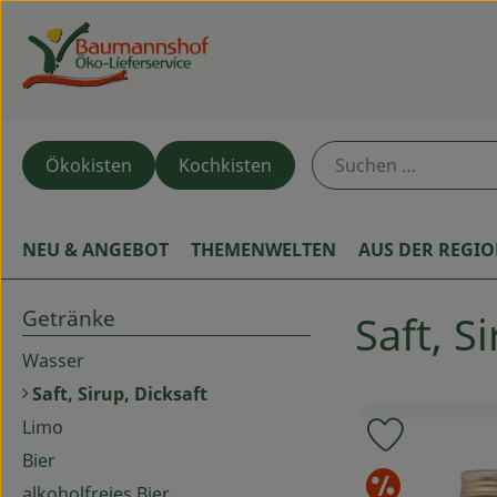
Ökokisten
Kochkisten
NEU & ANGEBOT
THEMENWELTEN
AUS DER REGI
Getränke
Saft, S
Wasser
Saft, Sirup, Dicksaft
Limo
Produkt zu
Bier
Sond
alkoholfreies Bier