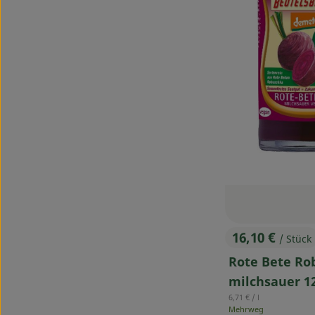
16,10 €
/ Stück
, Preis:
Rote Bete Ro
milchsauer 12
, Referenzpreis:
6,71 €
/ l
Mehrweg