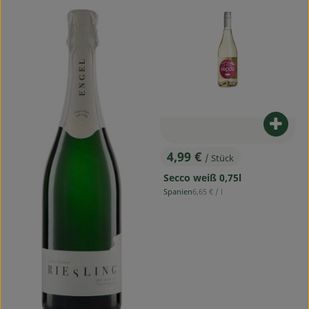
Produ
4,99 €
/ Stück
, Preis:
Secco weiß 0,75l
, Referenzpreis:
Spanien
6,65 €
/ l
, Herkunft: