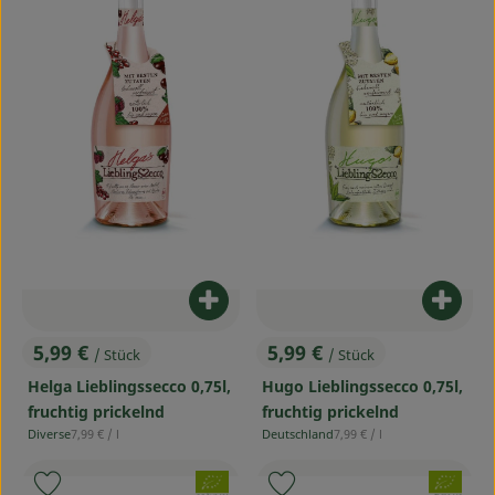
Produkt zum Warenkorb hinzufü
Produ
5,99 €
5,99 €
/ Stück
/ Stück
, Preis:
, Preis:
Helga Lieblingssecco 0,75l,
Hugo Lieblingssecco 0,75l,
fruchtig prickelnd
fruchtig prickelnd
, Referenzpreis:
, Referenzpreis:
Diverse
7,99 €
/ l
Deutschland
7,99 €
/ l
, Herkunft:
, Herkunft:
, Verband:
, Verband:
Produkt zu Favouriten hinzufügen
Produkt zu Favouriten hinzufü