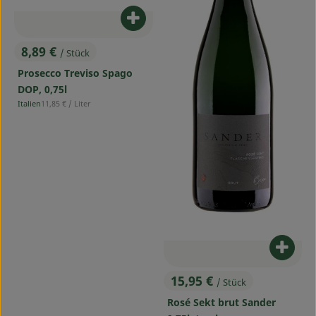
Produkt zum Warenkorb hinzufü
8,89 €
/ Stück
, Preis:
Prosecco Treviso Spago
DOP, 0,75l
, Referenzpreis:
Italien
11,85 €
/ Liter
, Herkunft:
Produ
15,95 €
/ Stück
, Preis:
Rosé Sekt brut Sander