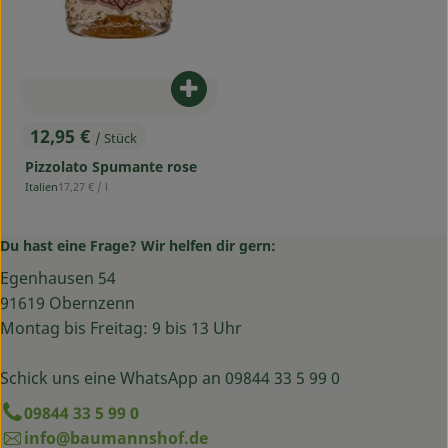
Produkt zum Warenkorb hinzufü
12,95 €
/ Stück
, Preis:
Pizzolato Spumante rose
, Referenzpreis:
Italien
17,27 €
/ l
, Herkunft:
Du hast eine Frage? Wir helfen dir gern:
Egenhausen 54
91619 Obernzenn
Montag bis Freitag: 9 bis 13 Uhr
Schick uns eine WhatsApp an 09844 33 5 99 0
09844 33 5 99 0
info@baumannshof.de