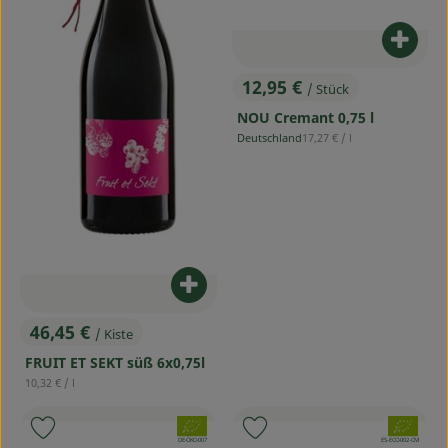
Produ
12,95 €
/ Stück
, Preis:
NOU Cremant 0,75 l
, Referenzpreis:
Deutschland
17,27 €
/ l
, Herkunft:
Produkt zum Warenkorb hinzufü
46,45 €
/ Kiste
, Preis:
FRUIT ET SEKT süß 6x0,75l
, Referenzpreis:
10,32 €
/ l
, Verband:
, Verband:
Produkt zu Favouriten hinzufügen
Produkt zu Favouriten hinzufü
, Kontrollstelle:
, Kontrollstelle:
DE-ÖKO-007
ES-ECO-002-CM