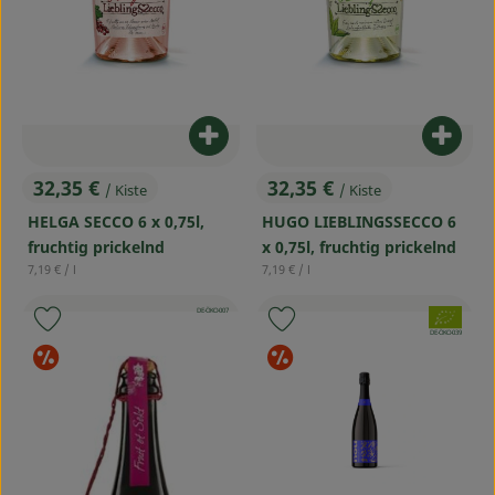
Produkt zum Warenkorb hinzufü
Produ
32,35 €
32,35 €
/ Kiste
/ Kiste
, Preis:
, Preis:
HELGA SECCO 6 x 0,75l,
HUGO LIEBLINGSSECCO 6
fruchtig prickelnd
x 0,75l, fruchtig prickelnd
, Referenzpreis:
, Referenzpreis:
7,19 €
/ l
7,19 €
/ l
, Kontrollstelle:
DE-ÖKO-007
, Verband:
Produkt zu Favouriten hinzufügen
Produkt zu Favouriten hinzufü
, Kontrollstelle:
DE-ÖKO-039
Sonderangebote
Sonderangebot