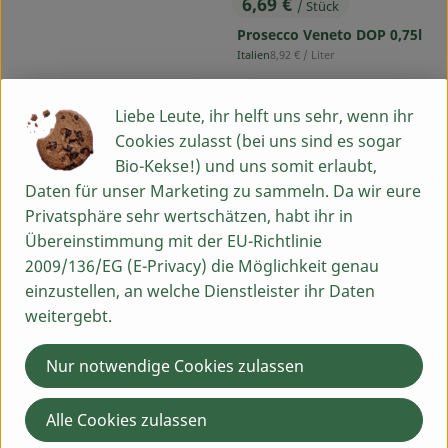
6,69 €
/ Stück
, Preis:
Prosecco Veneto DOP 0,75l
, Referenzpreis:
Italien
8,92 €
/ Liter
, Herkunft:
, Verband:
, Verband:
Produkt zu Favouriten hinzufügen
Produkt zu Favouriten hinzufü
Liebe Leute, ihr helft uns sehr, wenn ihr
, Kontrollstelle:
IT-BIO-002
, Kontrollstelle:
DE-ÖKO-039
, EU Herkunft:
Cookies zulasst (bei uns sind es sogar
Prosecco
Bio-Kekse!) und uns somit erlaubt,
Daten für unser Marketing zu sammeln. Da wir eure
Privatsphäre sehr wertschätzen, habt ihr in
Übereinstimmung mit der EU-Richtlinie
2009/136/EG (E-Privacy) die Möglichkeit genau
einzustellen, an welche Dienstleister ihr Daten
weitergebt.
Nur notwendige Cookies zulassen
Alle Cookies zulassen