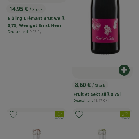
14,95 €
/ Stück
, Preis:
Elbling Crémant Brut weiß
0,75, Weingut Ernst Hein
, Referenzpreis:
Deutschland
19,93 €
/ l
, Herkunft:
Produ
8,60 €
/ Stück
, Preis:
Fruit et Sekt süß 0,75l
, Referenzpreis:
Deutschland
11,47 €
/ l
, Herkunft:
, Verband:
, Verband:
Produkt zu Favouriten hinzufügen
Produkt zu Favouriten hinzufü
, Kontrollstelle:
, Kontrollstelle:
DE-ÖKO-007
DE-ÖKO-007