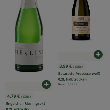
Produ
3,99 €
/ Stück
, Preis:
Bacaretto Prosecco weiß
0,2l, halbtrocken
, Referenzpreis:
Italien
19,95 €
/ l
Produkt zum Warenkorb hinzufü
, Herkunft:
4,79 €
/ Stück
, Preis:
Engelchen Rieslingsekt
0,2l, extra dry