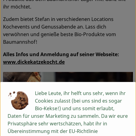
ihr möchtet.
Service
Zudem bietet Stefan in verschiedenen Locations
Kochevents und Genussabende an. Lass dich
verwöhnen und genieße beste Bio-Produkte vom
Baumannshof!
Alles Infos und Anmeldung auf seiner Webseite:
www.dickekatzekocht.de
Liebe Leute, ihr helft uns sehr, wenn ihr
Cookies zulasst (bei uns sind es sogar
Bio-Kekse!) und uns somit erlaubt,
Daten für unser Marketing zu sammeln. Da wir eure
Privatsphäre sehr wertschätzen, habt ihr in
Übereinstimmung mit der EU-Richtlinie