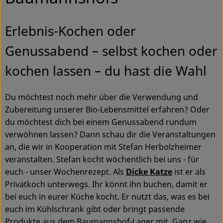
Ökokisten
Erlebnis-Kochen oder
Obst & Gemüse
Genussabend – selbst kochen oder
Kühltheke
kochen lassen – du hast die Wahl
Backwaren
Haltbares
Du möchtest noch mehr über die Verwendung und
Zubereitung unserer Bio-Lebensmittel erfahren? Oder
Getränke
du möchtest dich bei einem Genussabend rundum
verwöhnen lassen? Dann schau dir die Veranstaltungen
Drogerie
an, die wir in Kooperation mit Stefan Herbolzheimer
veranstalten. Stefan kocht wöchentlich bei uns - für
euch - unser Wochenrezept. Als
Dicke Katze
ist er als
So geht's
Privatkoch unterwegs. Ihr könnt ihn buchen, damit er
bei euch in eurer Küche kocht. Er nutzt das, was es bei
Über uns
euch im Kühlschrank gibt oder bringt passende
Blog & Aktuelles
Produkte aus dem Baumannshof-Lager mit. Ganz wie