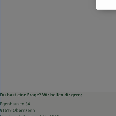
Du hast eine Frage? Wir helfen dir gern:
Egenhausen 54
91619 Obernzenn