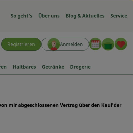
So geht's
Über uns
Blog & Aktuelles
Service
Warenk
L
Registrieren
Anmelden
hen
ren
Haltbares
Getränke
Drogerie
 von mir abgeschlossenen Vertrag über den Kauf der