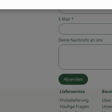
E-Mail
*
Deine Nachricht an uns
Absenden
Lieferservice
Bau
Probelieferung
Über
Häufige Fragen
Unse