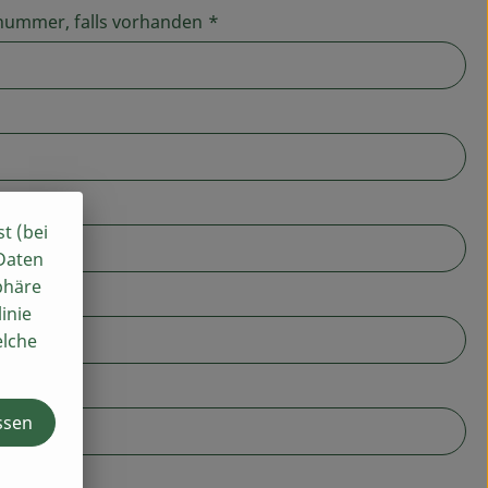
elnummer, falls vorhanden
*
st (bei
 Daten
phäre
inie
elche
ssen