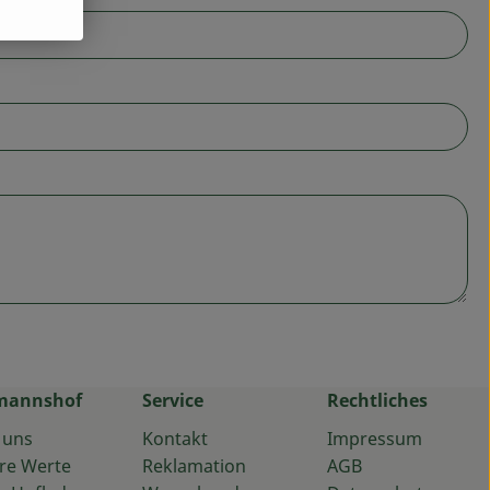
mannshof
Service
Rechtliches
 uns
Kontakt
Impressum
re Werte
Reklamation
AGB