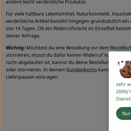
andere leicht verderbliche Produkte.
Für viele haltbare Lebensmittel, Naturkosmetik, Hausha
verderbliche Artikel besteht hingegen grundsätzlich ein
von 14 Tagen. Ob ein Widerrufsrecht im Einzelfall beste
deiner Anfrage.
Wichtig:
Möchtest du eine Bestellung vor dem Bestellsc
stornieren, musst du dafür keinen Widerruf nutzen. Sola
nicht abgelaufen ist, kannst du deine Bestellung beque
oder stornieren. In deinem
Kundenkonto
kannst du dein
Lieferpausen eintragen.
sehr w
2009/1
Dienst
Nur