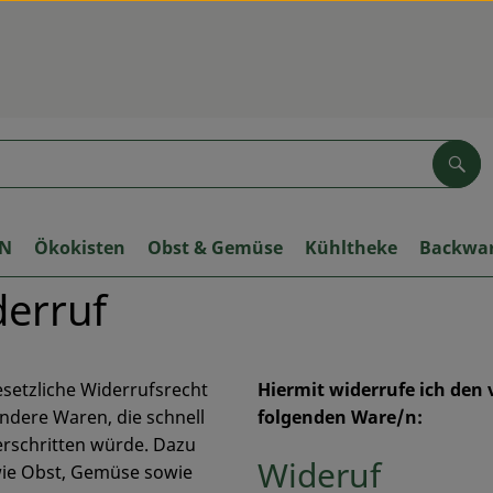
Suc
ON
Ökokisten
Obst & Gemüse
Kühltheke
Backwa
derruf
esetzliche Widerrufsrecht
Hiermit widerrufe ich den
ondere Waren, die schnell
folgenden Ware/n:
erschritten würde. Dazu
Wideruf
 wie Obst, Gemüse sowie