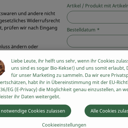
Artikel / Produkt mit Artik
ltswaren und andere nicht
 gesetzliches Widerrufsrecht
ht, prüfen wir nach Eingang
Bestelldatum
*
hluss ändern oder
nge die Bestellfrist noch
Lieferdatum
m im
Warenkorb
Liebe Leute, ihr helft uns sehr, wenn ihr Cookies zulas
anpassen
e Abos verwalten sowie
uns sind es sogar Bio-Kekse!) und uns somit erlaubt,
für unser Marketing zu sammeln. Da wir eure Privats
Vorname
*
ertschätzen, habt ihr in Übereinstimmung mit der EU-Richtl
36/EG (E-Privacy) die Möglichkeit genau einzustellen, an w
leister ihr Daten weitergebt.
Nachname
*
 notwendige Cookies zulassen
Alle Cookies zula
Cookieeinstellungen
Kundenummer
*