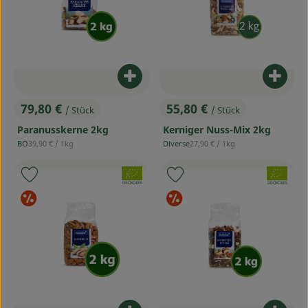
Produ
Produkt zum Warenkorb hinzufü
55,80 €
79,80 €
/ Stück
/ Stück
, Preis:
, Preis:
Kerniger Nuss-Mix 2kg
Paranusskerne 2kg
, Referenzpreis:
, Referenzpreis:
Diverse
27,90 €
/ 1kg
BO
39,90 €
/ 1kg
, Herkunft:
, Herkunft:
, Verband:
, Verband:
Produkt zu Favouriten hinzufügen
Produkt zu Favouriten hinzufü
, Kontrollstelle:
, Kontrollstelle:
DE-ÖKO-005
DE-ÖKO-005
Sonderangebote
Sonderangebot