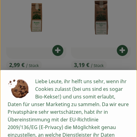
Produkt zum Warenkorb hinzufü
Produ
2,99 €
3,19 €
/ Stück
/ Stück
, Preis:
, Preis:
Keimssaat Rucola 100g
Bockshornklee 100g ganze
, Referenzpreis:
Liebe Leute, ihr helft uns sehr, wenn ihr
Deutschland
29,90 €
/ kg
Samen
, Herkunft:
, Referenzpreis:
Indien
31,90 €
/ kg
Cookies zulasst (bei uns sind es sogar
, Herkunft:
Bio-Kekse!) und uns somit erlaubt,
, Verband:
, Verband:
Produkt zu Favouriten hinzufügen
Produkt zu Favouriten hinzufü
Daten für unser Marketing zu sammeln. Da wir eure
, Kontrollstelle:
, Kontrollstelle:
DE-ÖKO-001
DE-ÖKO-007
Privatsphäre sehr wertschätzen, habt ihr in
Übereinstimmung mit der EU-Richtlinie
2009/136/EG (E-Privacy) die Möglichkeit genau
einzustellen, an welche Dienstleister ihr Daten