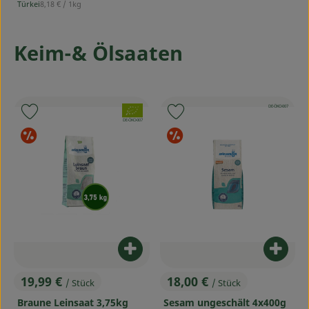
, Referenzpreis:
Türkei
8,18 €
/ 1kg
, Herkunft:
Keim-& Ölsaaten
, Kontrollstelle:
, Verband:
DE-ÖKO-007
Produkt zu Favouriten hinzufügen
Produkt zu Favouriten hinzufü
, Kontrollstelle:
DE-ÖKO-007
Sonderangebote
Sonderangebot
Produ
Produkt zum Warenkorb hinzufü
18,00 €
19,99 €
/ Stück
/ Stück
, Preis:
, Preis:
Sesam ungeschält 4x400g
Braune Leinsaat 3,75kg