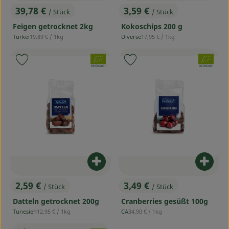
39,78 €
3,59 €
/ Stück
/ Stück
, Preis:
, Preis:
Feigen getrocknet 2kg
Kokoschips 200 g
, Referenzpreis:
, Referenzpreis:
Türkei
19,89 €
/ 1kg
Diverse
17,95 €
/ 1kg
, Herkunft:
, Herkunft:
, Verband:
, Verband:
Produkt zu Favouriten hinzufügen
Produkt zu Favouriten hinzufü
, Kontrollstelle:
, Kontrollstelle:
DE-ÖKO-001
DE-ÖKO-001
Produkt zum Warenkorb hinzufü
Produ
2,59 €
3,49 €
/ Stück
/ Stück
, Preis:
, Preis:
Datteln getrocknet 200g
Cranberries gesüßt 100g
, Referenzpreis:
, Referenzpreis:
Tunesien
12,95 €
/ 1kg
CA
34,90 €
/ 1kg
, Herkunft:
, Herkunft: