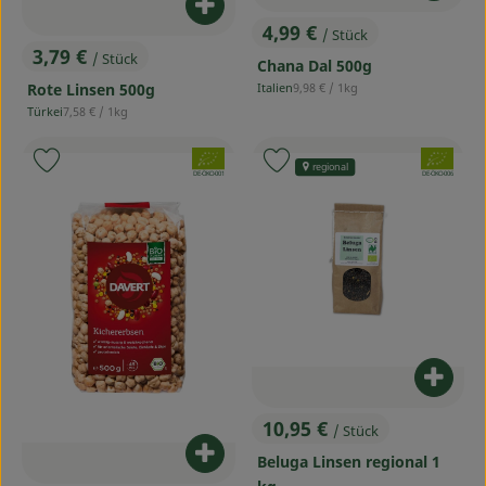
Produkt zum Warenkorb hinzufü
4,99 €
/ Stück
, Preis:
3,79 €
/ Stück
Chana Dal 500g
, Preis:
, Referenzpreis:
Italien
9,98 €
/ 1kg
Rote Linsen 500g
, Herkunft:
, Referenzpreis:
Türkei
7,58 €
/ 1kg
, Herkunft:
, Verband:
, Verband:
Produkt zu Favouriten hinzufügen
Produkt zu Favouriten hinzufü
regional
, Kontrollstelle:
, Kontrollstelle:
DE-ÖKO-001
DE-ÖKO-006
Produ
10,95 €
/ Stück
, Preis:
Produkt zum Warenkorb hinzufü
Beluga Linsen regional 1