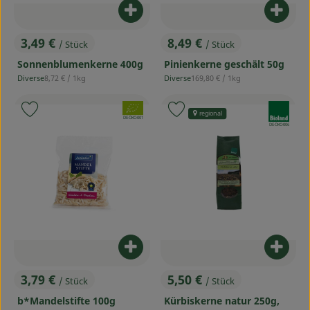
Produkt zum Warenkorb hinzufü
Produ
3,49 €
8,49 €
/ Stück
/ Stück
, Preis:
, Preis:
Sonnenblumenkerne 400g
Pinienkerne geschält 50g
, Referenzpreis:
, Referenzpreis:
Diverse
8,72 €
/ 1kg
Diverse
169,80 €
/ 1kg
, Herkunft:
, Herkunft:
, Verband:
, Verband:
Produkt zu Favouriten hinzufügen
Produkt zu Favouriten hinzufü
regional
, Kontrollstelle:
DE-ÖKO-001
, Kontrollstelle:
DE-ÖKO-006
Produkt zum Warenkorb hinzufü
Produ
3,79 €
5,50 €
/ Stück
/ Stück
, Preis:
, Preis:
b*Mandelstifte 100g
Kürbiskerne natur 250g,