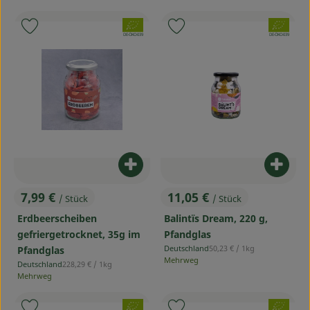
, Verband:
, Verband:
Produkt zu Favouriten hinzufügen
Produkt zu Favouriten hinzufü
, Kontrollstelle:
, Kontrollstelle:
DE-ÖKO-039
DE-ÖKO-039
Produkt zum Warenkorb hinzufü
Produ
7,99 €
11,05 €
/ Stück
/ Stück
, Preis:
, Preis:
Erdbeerscheiben
Balintïs Dream, 220 g,
gefriergetrocknet, 35g im
Pfandglas
, Referenzpreis:
Deutschland
50,23 €
/ 1kg
Pfandglas
, Herkunft:
Mehrweg
, Referenzpreis:
Deutschland
228,29 €
/ 1kg
, Herkunft:
Mehrweg
, Verband:
, Verband: