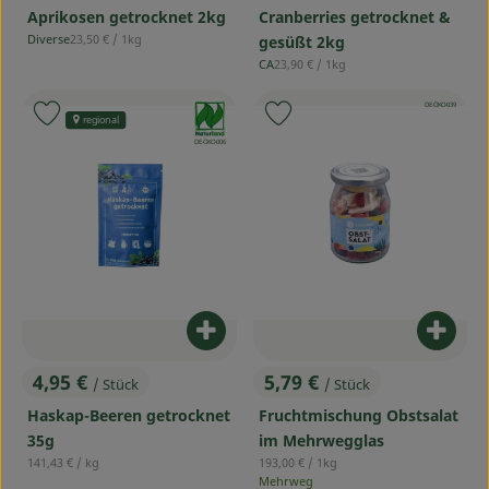
Cranberries getrocknet &
Aprikosen getrocknet 2kg
, Referenzpreis:
Diverse
23,50 €
/ 1kg
gesüßt 2kg
, Herkunft:
, Referenzpreis:
CA
23,90 €
/ 1kg
, Herkunft:
, Kontrollstelle:
, Verband:
DE-ÖKO-039
Produkt zu Favouriten hinzufügen
Produkt zu Favouriten hinzufü
regional
, Kontrollstelle:
DE-ÖKO-006
Produkt zum Warenkorb hinzufü
Produ
4,95 €
5,79 €
/ Stück
/ Stück
, Preis:
, Preis:
Haskap-Beeren getrocknet
Fruchtmischung Obstsalat
35g
im Mehrwegglas
, Referenzpreis:
, Referenzpreis:
141,43 €
/ kg
193,00 €
/ 1kg
Mehrweg