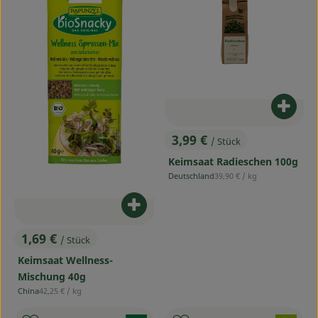
Produ
3,99 €
/ Stück
, Preis:
Keimsaat Radieschen 100g
, Referenzpreis:
Deutschland
39,90 €
/ kg
, Herkunft:
Produkt zum Warenkorb hinzufü
1,69 €
/ Stück
, Preis:
Keimsaat Wellness-
Mischung 40g
, Referenzpreis:
China
42,25 €
/ kg
, Herkunft: