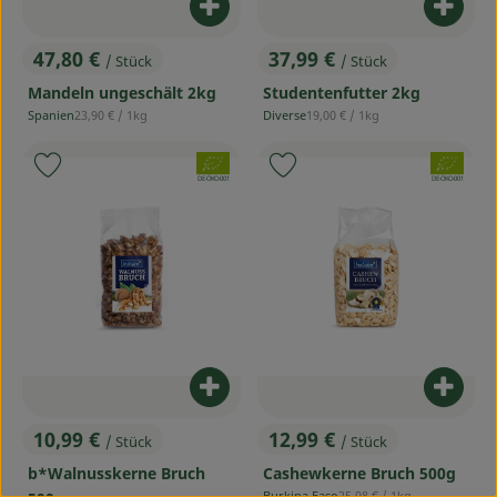
Produ
Produkt zum Warenkorb hinzufü
37,99 €
47,80 €
/ Stück
/ Stück
, Preis:
, Preis:
Studentenfutter 2kg
Mandeln ungeschält 2kg
, Referenzpreis:
, Referenzpreis:
Diverse
19,00 €
/ 1kg
Spanien
23,90 €
/ 1kg
, Herkunft:
, Herkunft:
, Verband:
, Verband:
Produkt zu Favouriten hinzufügen
Produkt zu Favouriten hinzufü
, Kontrollstelle:
, Kontrollstelle:
DE-ÖKO-001
DE-ÖKO-001
Produkt zum Warenkorb hinzufü
Produ
10,99 €
12,99 €
/ Stück
/ Stück
, Preis:
, Preis:
b*Walnusskerne Bruch
Cashewkerne Bruch 500g
, Referenzpreis:
Burkina Faso
25,98 €
/ 1kg