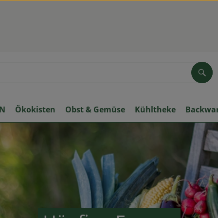
Suc
ON
Ökokisten
Obst & Gemüse
Kühltheke
Backwa