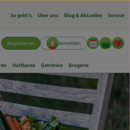
So geht's
Über uns
Blog & Aktuelles
Service
Warenk
L
Registrieren
Anmelden
hen
ren
Haltbares
Getränke
Drogerie