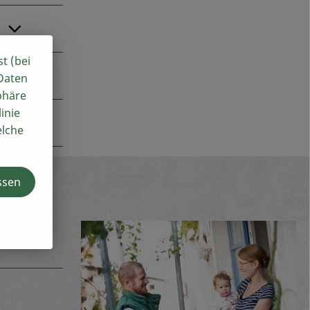
?
st (bei
 Daten
phäre
inie
elche
ssen