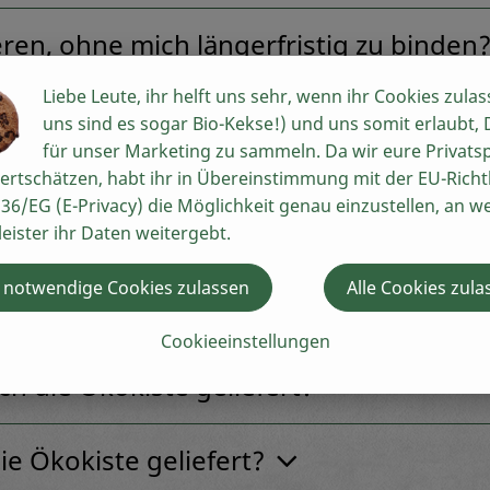
ren, ohne mich längerfristig zu binden
Liebe Leute, ihr helft uns sehr, wenn ihr Cookies zulas
lung ändern oder stornieren?
uns sind es sogar Bio-Kekse!) und uns somit erlaubt,
für unser Marketing zu sammeln. Da wir eure Privats
ertschätzen, habt ihr in Übereinstimmung mit der EU-Richtl
andgläsern und Flaschen?
36/EG (E-Privacy) die Möglichkeit genau einzustellen, an w
leister ihr Daten weitergebt.
Fragen zur Lieferung
 notwendige Cookies zulassen
Alle Cookies zula
Cookieeinstellungen
 die Ökokiste geliefert?
ie Ökokiste geliefert?