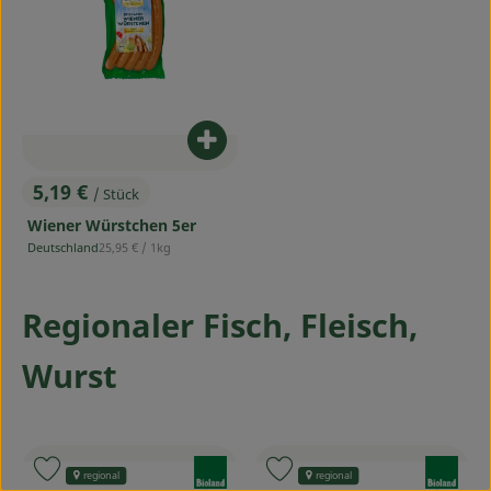
Produkt zum Warenkorb hinzufü
5,19 €
/ Stück
, Preis:
Wiener Würstchen 5er
, Referenzpreis:
Deutschland
25,95 €
/ 1kg
, Herkunft:
Regionaler Fisch, Fleisch,
Wurst
, Verband:
, Verband:
Produkt zu Favouriten hinzufügen
Produkt zu Favouriten hinzufü
regional
regional