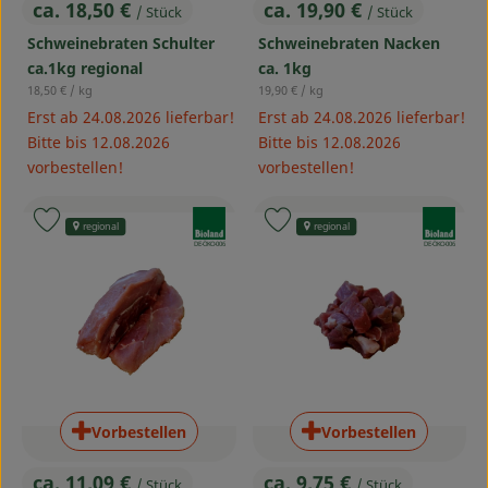
ca. 18,50 €
ca. 19,90 €
/ Stück
/ Stück
, Preis:
, Preis:
Schweinebraten Schulter
Schweinebraten Nacken
ca.1kg regional
ca. 1kg
, Referenzpreis:
, Referenzpreis:
18,50 €
/ kg
19,90 €
/ kg
Erst ab 24.08.2026 lieferbar!
Erst ab 24.08.2026 lieferbar!
Bitte bis 12.08.2026
Bitte bis 12.08.2026
vorbestellen!
vorbestellen!
, Verband:
, Verband:
Produkt zu Favouriten hinzufügen
Produkt zu Favouriten hinzufü
regional
regional
, Kontrollstelle:
, Kontrollstelle:
DE-ÖKO-006
DE-ÖKO-006
Vorbestellen
Vorbestellen
ca. 11,09 €
ca. 9,75 €
/ Stück
/ Stück