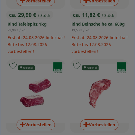
Vorbestellen
Vorbestellen
ca. 29,90 €
ca. 11,82 €
/ Stück
/ Stück
, Preis:
, Preis:
Rind Tafelspitz 1kg
Rind Beinscheibe ca. 600g
, Referenzpreis:
, Referenzpreis:
29,90 €
/ kg
19,50 €
/ kg
Erst ab 24.08.2026 lieferbar!
Erst ab 24.08.2026 lieferbar!
Bitte bis 12.08.2026
Bitte bis 12.08.2026
vorbestellen!
vorbestellen!
, Verband:
, Verband:
Produkt zu Favouriten hinzufügen
Produkt zu Favouriten hinzufü
regional
regional
, Kontrollstelle:
, Kontrollstelle:
DE-ÖKO-006
DE-ÖKO-006
Vorbestellen
Vorbestellen