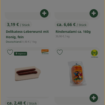
Produkt zum Warenkorb hinzufü
Produ
3,19 €
ca. 6,66 €
/ Stück
/ Stück
, Preis:
, Preis:
Delikatess-Leberwurst mit
Rindersalami ca. 160g
, Referenzpreis:
39,90 €
/ kg
Honig, fein
, Referenzpreis:
Deutschland
31,90 €
/ 1kg
, Herkunft:
, Verband:
, Verband:
Produkt zu Favouriten hinzufügen
Produkt zu Favouriten hinzufü
regional
, Kontrollstelle:
DE-ÖKO-006
, Kontrollstelle:
DE-ÖKO-060
Produ
ca. 2,48 €
/ Stück