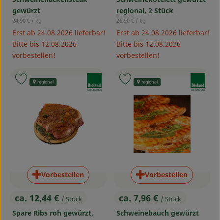
gewürzt
regional, 2 Stück
, Referenzpreis:
, Referenzpreis:
24,90 €
/ kg
26,90 €
/ kg
Erst ab 24.08.2026 lieferbar!
Erst ab 24.08.2026 lieferbar!
Bitte bis 12.08.2026
Bitte bis 12.08.2026
vorbestellen!
vorbestellen!
, Verband:
, Verband:
Produkt zu Favouriten hinzufügen
Produkt zu Favouriten hinzufü
regional
regional
, Kontrollstelle:
, Kontrollstelle:
DE-ÖKO-006
DE-ÖKO-006
Vorbestellen
Vorbestellen
ca. 12,44 €
ca. 7,96 €
/ Stück
/ Stück
, Preis:
, Preis:
Spare Ribs roh gewürzt,
Schweinebauch gewürzt