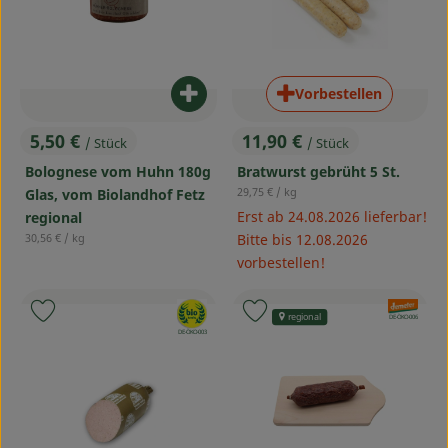
Vorbestellen
Produkt zum Warenkorb hinzufü
5,50 €
11,90 €
/ Stück
/ Stück
, Preis:
, Preis:
Bolognese vom Huhn 180g
Bratwurst gebrüht 5 St.
, Referenzpreis:
29,75 €
/ kg
Glas, vom Biolandhof Fetz
Erst ab 24.08.2026 lieferbar!
regional
, Referenzpreis:
30,56 €
/ kg
Bitte bis 12.08.2026
vorbestellen!
, Verband:
, Verband:
Produkt zu Favouriten hinzufügen
Produkt zu Favouriten hinzufü
regional
, Kontrollstelle:
DE-ÖKO-006
, Kontrollstelle:
DE-ÖKO-003