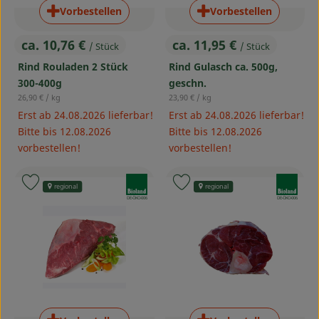
Vorbestellen
Vorbestellen
ca. 10,76 €
ca. 11,95 €
/ Stück
/ Stück
, Preis:
, Preis:
Rind Rouladen 2 Stück
Rind Gulasch ca. 500g,
300-400g
geschn.
, Referenzpreis:
, Referenzpreis:
26,90 €
/ kg
23,90 €
/ kg
Erst ab 24.08.2026 lieferbar!
Erst ab 24.08.2026 lieferbar!
Bitte bis 12.08.2026
Bitte bis 12.08.2026
vorbestellen!
vorbestellen!
, Verband:
, Verband:
Produkt zu Favouriten hinzufügen
Produkt zu Favouriten hinzufü
regional
regional
, Kontrollstelle:
, Kontrollstelle:
DE-ÖKO-006
DE-ÖKO-006