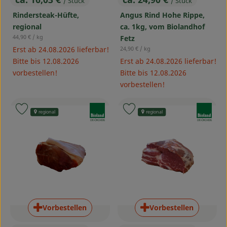
/ Stück
/ Stück
, Preis:
, Preis:
Rindersteak-Hüfte,
Angus Rind Hohe Rippe,
regional
ca. 1kg, vom Biolandhof
, Referenzpreis:
44,90 €
/ kg
Fetz
, Referenzpreis:
Erst ab 24.08.2026 lieferbar!
24,90 €
/ kg
Bitte bis 12.08.2026
Erst ab 24.08.2026 lieferbar!
vorbestellen!
Bitte bis 12.08.2026
vorbestellen!
, Verband:
, Verband:
Produkt zu Favouriten hinzufügen
Produkt zu Favouriten hinzufü
regional
regional
, Kontrollstelle:
, Kontrollstelle:
DE-ÖKO-006
DE-ÖKO-006
Vorbestellen
Vorbestellen