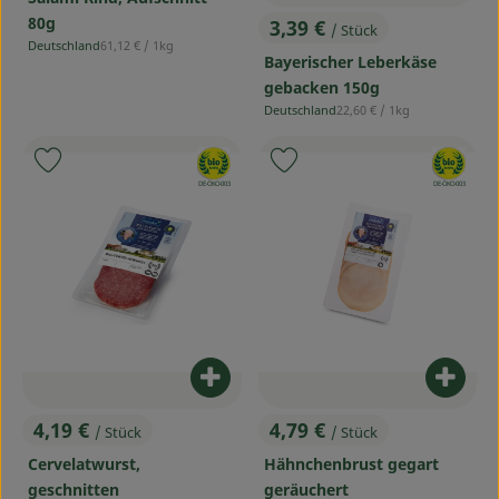
80g
3,39 €
/ Stück
, Preis:
, Referenzpreis:
Deutschland
61,12 €
/ 1kg
, Herkunft:
Bayerischer Leberkäse
gebacken 150g
, Referenzpreis:
Deutschland
22,60 €
/ 1kg
, Herkunft:
, Verband:
, Verband:
Produkt zu Favouriten hinzufügen
Produkt zu Favouriten hinzufü
, Kontrollstelle:
, Kontrollstelle:
DE-ÖKO-003
DE-ÖKO-003
Produkt zum Warenkorb hinzufü
Produ
4,19 €
4,79 €
/ Stück
/ Stück
, Preis:
, Preis:
Cervelatwurst,
Hähnchenbrust gegart
geschnitten
geräuchert