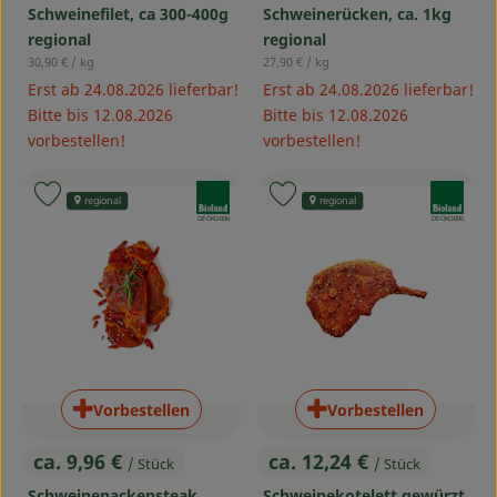
Schweinefilet, ca 300-400g
Schweinerücken, ca. 1kg
regional
regional
, Referenzpreis:
, Referenzpreis:
30,90 €
/ kg
27,90 €
/ kg
Erst ab 24.08.2026 lieferbar!
Erst ab 24.08.2026 lieferbar!
Bitte bis 12.08.2026
Bitte bis 12.08.2026
vorbestellen!
vorbestellen!
, Verband:
, Verband:
Produkt zu Favouriten hinzufügen
Produkt zu Favouriten hinzufü
regional
regional
, Kontrollstelle:
, Kontrollstelle:
DE-ÖKO-006
DE-ÖKO-006
Vorbestellen
Vorbestellen
ca. 9,96 €
ca. 12,24 €
/ Stück
/ Stück
, Preis:
, Preis:
Schweinenackensteak
Schweinekotelett gewürzt