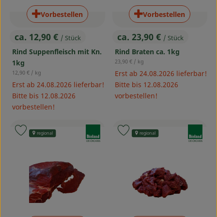
Vorbestellen
Vorbestellen
ca. 12,90 €
ca. 23,90 €
/ Stück
/ Stück
, Preis:
, Preis:
Rind Suppenfleisch mit Kn.
Rind Braten ca. 1kg
, Referenzpreis:
23,90 €
/ kg
1kg
, Referenzpreis:
12,90 €
/ kg
Erst ab 24.08.2026 lieferbar!
Erst ab 24.08.2026 lieferbar!
Bitte bis 12.08.2026
Bitte bis 12.08.2026
vorbestellen!
vorbestellen!
, Verband:
, Verband:
Produkt zu Favouriten hinzufügen
Produkt zu Favouriten hinzufü
regional
regional
, Kontrollstelle:
, Kontrollstelle:
DE-ÖKO-006
DE-ÖKO-006