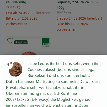
ca. 500-700g
regional, 2 Stück ca. 300-
, Referenzpreis:
19,90 €
/ kg
400g
, Referenzpreis:
Erst ab 24.08.2026 lieferbar!
19,90 €
/ kg
Bitte bis 12.08.2026
Erst ab 24.08.2026 lieferbar!
vorbestellen!
Bitte bis 12.08.2026
vorbestellen!
, Verband:
Produkt zu Favouriten hinzufügen
regional
, Kontrollstelle:
DE-ÖKO-006
Liebe Leute, ihr helft uns sehr, wenn ihr
Cookies zulasst (bei uns sind es sogar
Bio-Kekse!) und uns somit erlaubt,
Daten für unser Marketing zu sammeln. Da wir eure
Privatsphäre sehr wertschätzen, habt ihr in
Vorbestellen
Übereinstimmung mit der EU-Richtlinie
ca. 11,56 €
2009/136/EG (E-Privacy) die Möglichkeit genau
/ Stück
, Preis:
einzustellen, an welche Dienstleister ihr Daten
Schweinerückensteak