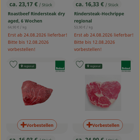
ca. 23,17 €
ca. 16,33 €
/ Stück
/ Stück
, Preis:
, Preis:
Roastbeef Rindersteak dry
Rindersteak-Hochrippe
aged, 6 Wochen
regional
, Referenzpreis:
, Referenzpreis:
64,90 €
/ kg
53,90 €
/ kg
Erst ab 24.08.2026 lieferbar!
Erst ab 24.08.2026 lieferbar!
Bitte bis 12.08.2026
Bitte bis 12.08.2026
vorbestellen!
vorbestellen!
, Verband:
, Verband:
Produkt zu Favouriten hinzufügen
Produkt zu Favouriten hinzufü
regional
regional
, Kontrollstelle:
, Kontrollstelle:
DE-ÖKO-006
DE-ÖKO-006
Vorbestellen
Vorbestellen
ca. 16,03 €
ca. 24,90 €