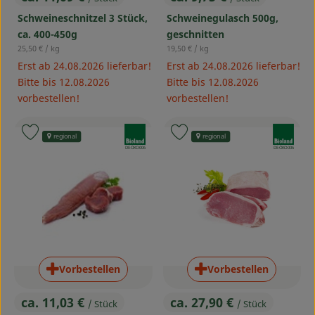
, Preis:
, Preis:
Schweineschnitzel 3 Stück,
Schweinegulasch 500g,
ca. 400-450g
geschnitten
, Referenzpreis:
, Referenzpreis:
25,50 €
/ kg
19,50 €
/ kg
Erst ab 24.08.2026 lieferbar!
Erst ab 24.08.2026 lieferbar!
Bitte bis 12.08.2026
Bitte bis 12.08.2026
vorbestellen!
vorbestellen!
, Verband:
, Verband:
Produkt zu Favouriten hinzufügen
Produkt zu Favouriten hinzufü
regional
regional
, Kontrollstelle:
, Kontrollstelle:
DE-ÖKO-006
DE-ÖKO-006
Vorbestellen
Vorbestellen
ca. 11,03 €
ca. 27,90 €
/ Stück
/ Stück
, Preis:
, Preis: