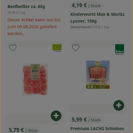
, Preis:
4,19 €
/ Stück
Beefbeißer ca. 80g
, Preis:
, Referenzpreis:
29,90 €
/ kg
Kinderwurst Max & Moritz
Dieser Artikel kann nur bis
Lyoner, 150g
zum 09.08.2026 geliefert
, Referenzpreis:
Deutschland
27,93 €
/ 1kg
, Herkunft:
werden.
, Verband:
, Verband:
Produkt zu Favouriten hinzufügen
Produkt zu Favouriten hinzufü
, Kontrollstelle:
IT-BIO-021
, Kontrollstelle:
DE-ÖKO-001
Produ
Produkt zum Warenkorb hinzufü
5,99 €
/ Stück
, Preis:
Premium LACHS Schinken
5,79 €
/ Stück