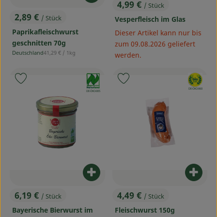
4,99 €
/ Stück
, Preis:
2,89 €
/ Stück
Vesperfleisch im Glas
, Preis:
Paprikafleischwurst
Dieser Artikel kann nur bis
geschnitten 70g
zum 09.08.2026 geliefert
, Referenzpreis:
Deutschland
41,29 €
/ 1kg
werden.
, Herkunft:
, Verband:
, Verband:
Produkt zu Favouriten hinzufügen
Produkt zu Favouriten hinzufü
, Kontrollstelle:
DE-ÖKO-060
, Kontrollstelle:
DE-ÖKO-005
Produkt zum Warenkorb hinzufü
Produ
6,19 €
4,49 €
/ Stück
/ Stück
, Preis:
, Preis:
Bayerische Bierwurst im
Fleischwurst 150g