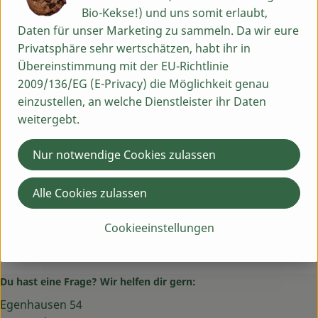
Bio-Kekse!) und uns somit erlaubt,
Herkunft
Daten für unser Marketing zu sammeln. Da wir eure
Privatsphäre sehr wertschätzen, habt ihr in
Hersteller: Freiland Bio Puten
Übereinstimmung mit der EU-Richtlinie
2009/136/EG (E-Privacy) die Möglichkeit genau
Diverse
einzustellen, an welche Dienstleister ihr Daten
Freiländer Bio Geflügel
weitergebt.
Nur notwendige Cookies zulassen
Alle Cookies zulassen
Cookieeinstellungen
Du hast eine Frage? Wir helfen dir gern:
Egenhausen 54