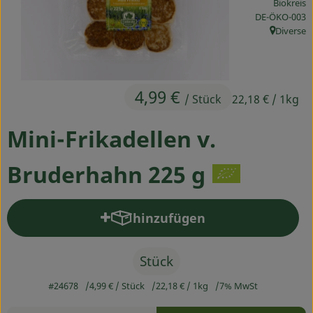
Biokreis
Ökokisten
, Kontrollstelle
DE-ÖKO-003
Diverse
, Herkunft
Obst & Gemüse
Kühltheke
4,99 €
/ Stück
22,18 €
/ 1kg
Backwaren
Mini-Frikadellen v.
Haltbares
Getränke
Bruderhahn 225 g
Drogerie
hinzufügen
Produkt zum Warenkorb hinz
So geht's
Stück
Über uns
#24678
4,99 €
/ Stück
22,18 €
/ 1kg
7% MwSt
Rezepte
Blog & Aktuelles