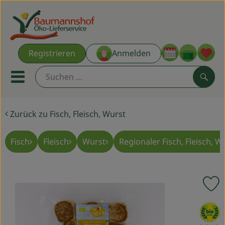
Warenk
Registrieren
Anmelden
Link
Mobiles Menu öffnen oder s
Such
Zurück zu Fisch, Fleisch, Wurst
Ökokisten
Kochkisten
Fisch
Fleisch
Wurst
Regionaler Fisch, Fleisch, W
NEU & ANGEBOT
P
THEMENWELTEN
, Verband:
AUS DER REGION