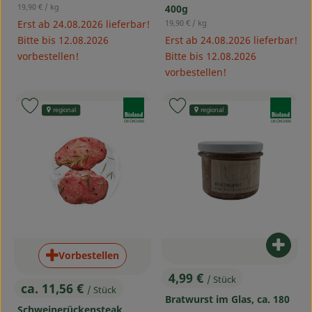
, Referenzpreis:
19,90 €
/ kg
400g
, Referenzpreis:
Erst ab 24.08.2026 lieferbar!
19,90 €
/ kg
Bitte bis 12.08.2026
Erst ab 24.08.2026 lieferbar!
vorbestellen!
Bitte bis 12.08.2026
vorbestellen!
, Verband:
, Verband:
Produkt zu Favouriten hinzufügen
Produkt zu Favouriten hinzufü
regional
regional
, Kontrollstelle:
, Kontrollstelle:
DE-ÖKO-006
DE-ÖKO-006
Produ
Vorbestellen
4,99 €
/ Stück
, Preis:
ca. 11,56 €
/ Stück
, Preis:
Bratwurst im Glas, ca. 180
Schweinerückensteak