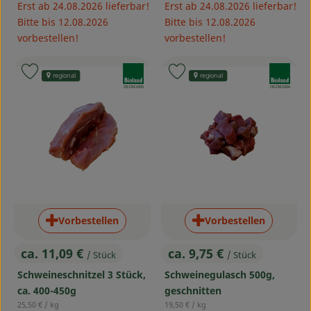
Erst ab 24.08.2026 lieferbar!
Erst ab 24.08.2026 lieferbar!
Bitte bis 12.08.2026
Bitte bis 12.08.2026
vorbestellen!
vorbestellen!
, Verband:
, Verband:
Produkt zu Favouriten hinzufügen
Produkt zu Favouriten hinzufü
regional
regional
, Kontrollstelle:
, Kontrollstelle:
DE-ÖKO-006
DE-ÖKO-006
Vorbestellen
Vorbestellen
ca. 11,09 €
ca. 9,75 €
/ Stück
/ Stück
, Preis:
, Preis:
Schweineschnitzel 3 Stück,
Schweinegulasch 500g,
ca. 400-450g
geschnitten
, Referenzpreis:
, Referenzpreis:
25,50 €
/ kg
19,50 €
/ kg