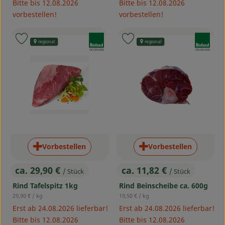
Bitte bis 12.08.2026
Bitte bis 12.08.2026
vorbestellen!
vorbestellen!
, Verband:
, Verband:
Produkt zu Favouriten hinzufügen
Produkt zu Favouriten hinzufü
regional
regional
, Kontrollstelle:
, Kontrollstelle:
DE-ÖKO-006
DE-ÖKO-006
Vorbestellen
Vorbestellen
ca. 29,90 €
ca. 11,82 €
/ Stück
/ Stück
, Preis:
, Preis:
Rind Tafelspitz 1kg
Rind Beinscheibe ca. 600g
, Referenzpreis:
, Referenzpreis:
29,90 €
/ kg
19,50 €
/ kg
Erst ab 24.08.2026 lieferbar!
Erst ab 24.08.2026 lieferbar!
Bitte bis 12.08.2026
Bitte bis 12.08.2026