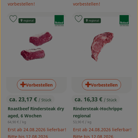
vorbestellen!
vorbestellen!
, Verband:
, Verband:
Produkt zu Favouriten hinzufügen
Produkt zu Favouriten hinzufü
regional
regional
, Kontrollstelle:
, Kontrollstelle:
DE-ÖKO-006
DE-ÖKO-006
Vorbestellen
Vorbestellen
ca. 23,17 €
ca. 16,33 €
/ Stück
/ Stück
, Preis:
, Preis:
Roastbeef Rindersteak dry
Rindersteak-Hochrippe
aged, 6 Wochen
regional
, Referenzpreis:
, Referenzpreis:
64,90 €
/ kg
53,90 €
/ kg
Erst ab 24.08.2026 lieferbar!
Erst ab 24.08.2026 lieferbar!
Bitte bis 12.08.2026
Bitte bis 12.08.2026