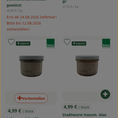
gr
gewürzt
, Referenzpreis:
27,72 €
/ kg
, Referenzpreis:
28,90 €
/ kg
Erst ab 24.08.2026 lieferbar!
Bitte bis 12.08.2026
vorbestellen!
, Verband:
, Verband:
Produkt zu Favouriten hinzufügen
Produkt zu Favouriten hinzufü
regional
regional
, Kontrollstelle:
, Kontrollstelle:
DE-ÖKO-006
DE-ÖKO-006
Produ
Vorbestellen
4,99 €
/ Stück
, Preis:
4,99 €
/ Stück
, Preis:
Stadtwurst Hausm. Glas