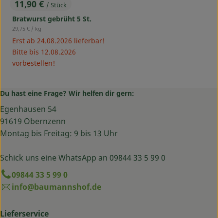
11,90 €
/ Stück
, Preis:
Bratwurst gebrüht 5 St.
, Referenzpreis:
29,75 €
/ kg
Erst ab 24.08.2026 lieferbar!
Bitte bis 12.08.2026
vorbestellen!
Du hast eine Frage? Wir helfen dir gern:
Egenhausen 54
91619 Obernzenn
Montag bis Freitag: 9 bis 13 Uhr
Schick uns eine WhatsApp an 09844 33 5 99 0
09844 33 5 99 0
info@baumannshof.de
Lieferservice