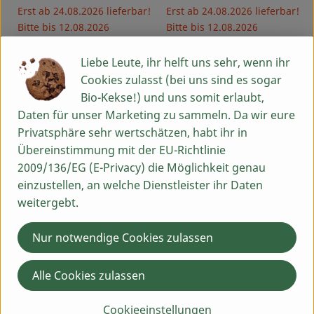
Erst ab 24.08.2026 lieferbar!
Erst ab 24.08.2026 lieferbar!
Bitte bis 12.08.2026
Bitte bis 12.08.2026
vorbestellen!
vorbestellen!
Liebe Leute, ihr helft uns sehr, wenn ihr
, Verband:
, Verband:
Cookies zulasst (bei uns sind es sogar
Produkt zu Favouriten hinzufügen
Produkt zu Favouriten hinzufü
regional
regional
, Kontrollstelle:
, Kontrollstelle:
DE-ÖKO-006
DE-ÖKO-006
Bio-Kekse!) und uns somit erlaubt,
Daten für unser Marketing zu sammeln. Da wir eure
Privatsphäre sehr wertschätzen, habt ihr in
Übereinstimmung mit der EU-Richtlinie
2009/136/EG (E-Privacy) die Möglichkeit genau
einzustellen, an welche Dienstleister ihr Daten
weitergebt.
Vorbestellen
Vorbestellen
Nur notwendige Cookies zulassen
ca. 11,03 €
ca. 27,90 €
/ Stück
/ Stück
, Preis:
, Preis:
Alle Cookies zulassen
Schweinefilet, ca 300-400g
Schweinerücken, ca. 1kg
regional
regional
Cookieeinstellungen
, Referenzpreis:
, Referenzpreis:
30,90 €
/ kg
27,90 €
/ kg