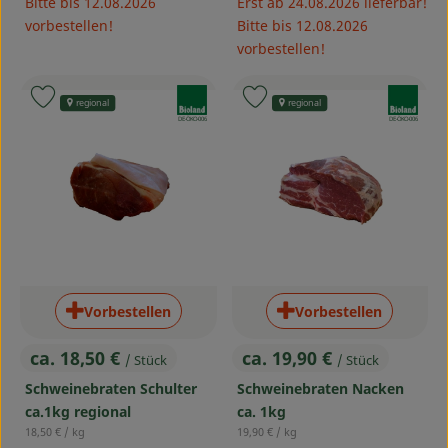
Bitte bis 12.08.2026
Erst ab 24.08.2026 lieferbar!
vorbestellen!
Bitte bis 12.08.2026
vorbestellen!
, Verband:
, Verband:
Produkt zu Favouriten hinzufügen
Produkt zu Favouriten hinzufü
regional
regional
, Kontrollstelle:
, Kontrollstelle:
DE-ÖKO-006
DE-ÖKO-006
Vorbestellen
Vorbestellen
ca. 18,50 €
ca. 19,90 €
/ Stück
/ Stück
, Preis:
, Preis:
Schweinebraten Schulter
Schweinebraten Nacken
ca.1kg regional
ca. 1kg
, Referenzpreis:
, Referenzpreis:
18,50 €
/ kg
19,90 €
/ kg