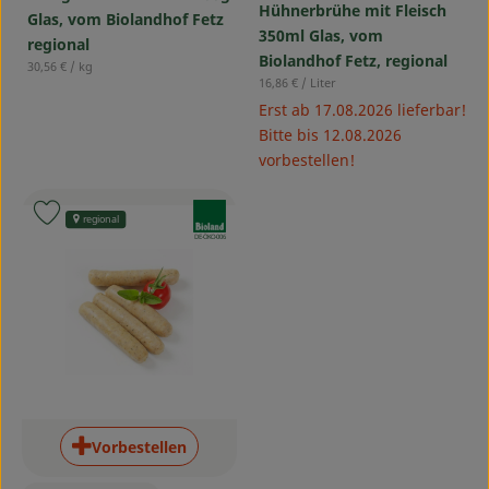
Hühnerbrühe mit Fleisch
Glas, vom Biolandhof Fetz
350ml Glas, vom
regional
Biolandhof Fetz, regional
, Referenzpreis:
30,56 €
/ kg
, Referenzpreis:
16,86 €
/ Liter
Erst ab 17.08.2026 lieferbar!
Bitte bis 12.08.2026
vorbestellen!
, Verband:
Produkt zu Favouriten hinzufügen
regional
, Kontrollstelle:
DE-ÖKO-006
Vorbestellen