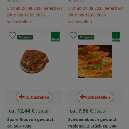
, Referenzpreis:
, Referenzpreis:
24,90 €
/ kg
26,90 €
/ kg
Erst ab 24.08.2026 lieferbar!
Erst ab 24.08.2026 lieferbar!
Bitte bis 12.08.2026
Bitte bis 12.08.2026
vorbestellen!
vorbestellen!
, Verband:
, Verband:
Produkt zu Favouriten hinzufügen
Produkt zu Favouriten hinzufü
regional
regional
, Kontrollstelle:
, Kontrollstelle:
DE-ÖKO-006
DE-ÖKO-006
Vorbestellen
Vorbestellen
ca. 12,44 €
ca. 7,96 €
/ Stück
/ Stück
, Preis:
, Preis:
Spare Ribs roh gewürzt,
Schweinebauch gewürzt
ca. 500-700g
regional, 2 Stück ca. 300-