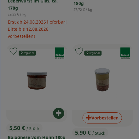
Leberwurst im Glas, ca.
180g
170g
, Referenzpreis:
27,72 €
/ kg
, Referenzpreis:
29,35 €
/ kg
Erst ab 24.08.2026 lieferbar!
Bitte bis 12.08.2026
vorbestellen!
, Verband:
, Verband:
Produkt zu Favouriten hinzufügen
Produkt zu Favouriten hinzufü
regional
regional
, Kontrollstelle:
, Kontrollstelle:
DE-ÖKO-006
DE-ÖKO-006
Produkt zum Warenkorb hinzufü
Vorbestellen
5,50 €
/ Stück
, Preis:
5,90 €
/ Stück
, Preis:
Bolognese vom Huhn 180g