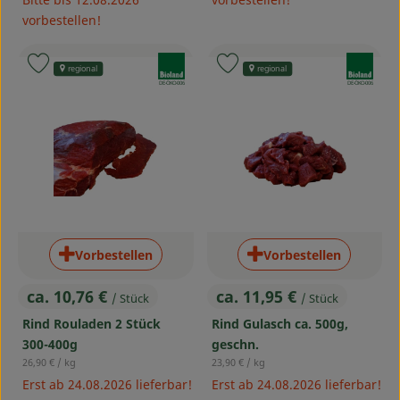
vorbestellen!
, Verband:
, Verband:
Produkt zu Favouriten hinzufügen
Produkt zu Favouriten hinzufü
regional
regional
, Kontrollstelle:
, Kontrollstelle:
DE-ÖKO-006
DE-ÖKO-006
Vorbestellen
Vorbestellen
ca. 10,76 €
ca. 11,95 €
/ Stück
/ Stück
, Preis:
, Preis:
Rind Rouladen 2 Stück
Rind Gulasch ca. 500g,
300-400g
geschn.
, Referenzpreis:
, Referenzpreis:
26,90 €
/ kg
23,90 €
/ kg
Erst ab 24.08.2026 lieferbar!
Erst ab 24.08.2026 lieferbar!