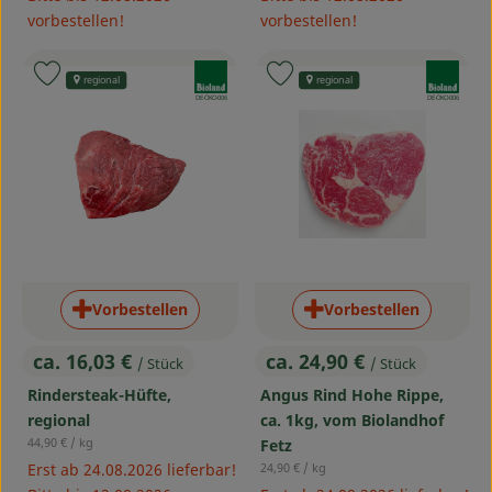
vorbestellen!
vorbestellen!
, Verband:
, Verband:
Produkt zu Favouriten hinzufügen
Produkt zu Favouriten hinzufü
regional
regional
, Kontrollstelle:
, Kontrollstelle:
DE-ÖKO-006
DE-ÖKO-006
Vorbestellen
Vorbestellen
ca. 16,03 €
ca. 24,90 €
/ Stück
/ Stück
, Preis:
, Preis:
Rindersteak-Hüfte,
Angus Rind Hohe Rippe,
regional
ca. 1kg, vom Biolandhof
, Referenzpreis:
44,90 €
/ kg
Fetz
, Referenzpreis:
Erst ab 24.08.2026 lieferbar!
24,90 €
/ kg