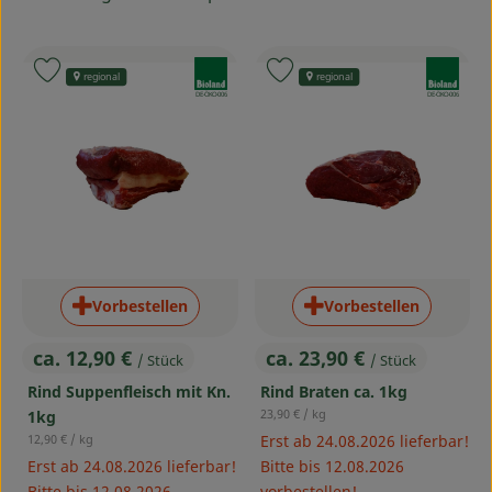
Service
, Verband:
, Verband:
Produkt zu Favouriten hinzufügen
Produkt zu Favouriten hinzufü
regional
regional
, Kontrollstelle:
, Kontrollstelle:
DE-ÖKO-006
DE-ÖKO-006
Vorbestellen
Vorbestellen
ca. 12,90 €
ca. 23,90 €
/ Stück
/ Stück
, Preis:
, Preis:
Rind Suppenfleisch mit Kn.
Rind Braten ca. 1kg
, Referenzpreis:
23,90 €
/ kg
1kg
, Referenzpreis:
12,90 €
/ kg
Erst ab 24.08.2026 lieferbar!
Erst ab 24.08.2026 lieferbar!
Bitte bis 12.08.2026
Bitte bis 12.08.2026
vorbestellen!