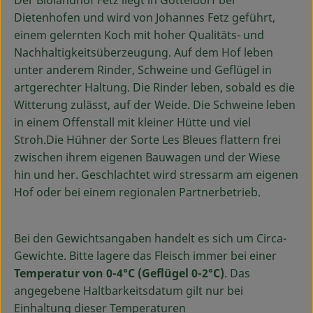
Der Biolandhof Fetz liegt in Götteldorf bei
Ökokisten
Dietenhofen und wird von Johannes Fetz geführt,
einem gelernten Koch mit hoher Qualitäts- und
Obst & Gemüse
Nachhaltigkeitsüberzeugung. Auf dem Hof leben
unter anderem Rinder, Schweine und Geflügel in
Kühltheke
artgerechter Haltung. Die Rinder leben, sobald es die
Backwaren
Witterung zulässt, auf der Weide. Die Schweine leben
in einem Offenstall mit kleiner Hütte und viel
Haltbares
Stroh.Die Hühner der Sorte Les Bleues flattern frei
zwischen ihrem eigenen Bauwagen und der Wiese
Getränke
hin und her. Geschlachtet wird stressarm am eigenen
Hof oder bei einem regionalen Partnerbetrieb.
Drogerie
Bei den Gewichtsangaben handelt es sich um Circa-
So geht's
Gewichte. Bitte lagere das Fleisch immer bei einer
Temperatur von 0-4°C (Geflügel 0-2°C)
. Das
Über uns
angegebene Haltbarkeitsdatum gilt nur bei
Einhaltung dieser Temperaturen
Blog & Aktuelles