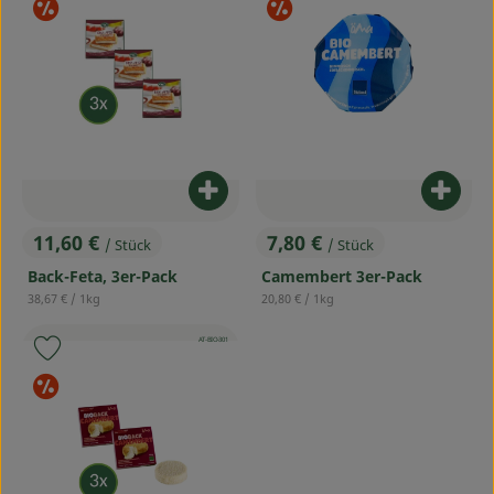
Sonderangebote
Sonderangebot
Produkt zum Warenkorb hinzufü
Produ
11,60 €
7,80 €
/ Stück
/ Stück
, Preis:
, Preis:
Back-Feta, 3er-Pack
Camembert 3er-Pack
, Referenzpreis:
, Referenzpreis:
38,67 €
/ 1kg
20,80 €
/ 1kg
, Kontrollstelle:
AT-BIO-301
Produkt zu Favouriten hinzufügen
Sonderangebote