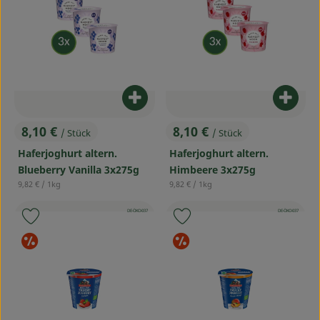
Service
Produkt zum Warenkorb hinzufü
Produ
8,10 €
8,10 €
/ Stück
/ Stück
, Preis:
, Preis:
Haferjoghurt altern.
Haferjoghurt altern.
Blueberry Vanilla 3x275g
Himbeere 3x275g
, Referenzpreis:
, Referenzpreis:
9,82 €
/ 1kg
9,82 €
/ 1kg
, Kontrollstelle:
, Kontrollstelle:
DE-ÖKO-037
DE-ÖKO-037
Produkt zu Favouriten hinzufügen
Produkt zu Favouriten hinzufü
Sonderangebote
Sonderangebot