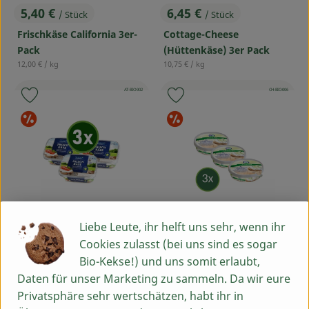
5,40 €
6,45 €
/ Stück
/ Stück
, Preis:
, Preis:
Frischkäse California 3er-
Cottage-Cheese
Pack
(Hüttenkäse) 3er Pack
, Referenzpreis:
, Referenzpreis:
12,00 €
/ kg
10,75 €
/ kg
, Kontrollstelle:
, Kontrollstelle:
AT-BIO-902
CH-BIO-006
Produkt zu Favouriten hinzufügen
Produkt zu Favouriten hinzufü
Sonderangebote
Sonderangebot
Liebe Leute, ihr helft uns sehr, wenn ihr
Produ
Produkt zum Warenkorb hinzufü
Cookies zulasst (bei uns sind es sogar
Bio-Kekse!) und uns somit erlaubt,
7,55 €
5,40 €
/ Stück
/ Stück
, Preis:
, Preis:
Daten für unser Marketing zu sammeln. Da wir eure
Frischkäse natur 3er-Pack
Frischkäse natur 3er Pack
Privatsphäre sehr wertschätzen, habt ihr in
, Referenzpreis:
10,29 €
/ 1kg
lakt.frei