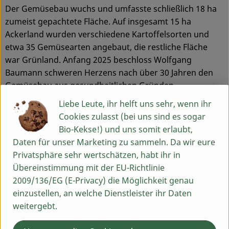
Der Gemüsebau wuchs und umfasste schließlich 18 ha
zumeist gepachtete Fläche. Auf insgesamt 15 ha
Ackerland wurden verschiedene Kartoffelsorten und
etwa 35 Gemüsearten angebaut, die restliche Fläche
war Grünland. Anfang 2025 beschloss Wolfgang
Baumann schweren Herzens nach über 30 Jahren den
Gemüsebau aus gesundheitlichen Gründen
einzustellen.
Liebe Leute, ihr helft uns sehr, wenn ihr
Cookies zulasst (bei uns sind es sogar
Seit jeher gingen wir Kooperationen mit regionalen Bio-
Bio-Kekse!) und uns somit erlaubt,
Landwirt*innen ein. Diese wurden nun nochmal
Daten für unser Marketing zu sammeln. Da wir eure
intensiviert. Derzeit arbeiten wir eng mit rund 40
Privatsphäre sehr wertschätzen, habt ihr in
regionalen Bio-Erzeuger*innen zusammen.
Übereinstimmung mit der EU-Richtlinie
Jede Woche liefern wir Ökokisten an Privathaushalte,
2009/136/EG (E-Privacy) die Möglichkeit genau
Unternehmen sowie Schulen und Kindergärten. Ein
einzustellen, an welche Dienstleister ihr Daten
engagiertes Team von rund 40 Mitarbeiter*innen ist
weitergebt.
gemeinsam in den verschiedenen Bereichen (Hofladen,