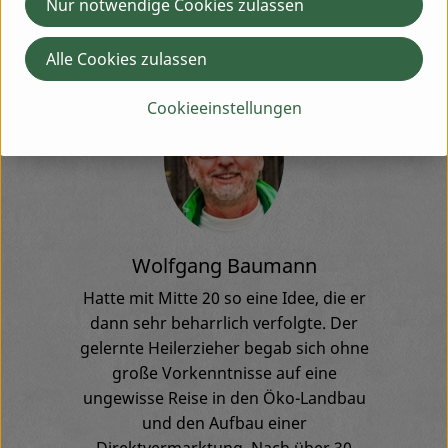
Büro, Packstation, Auslieferung) tätig, um unserer
Nur notwendige Cookies zulassen
Kundschaft auch weiterhin den bestmöglichen Service
zu bieten.
Alle Cookies zulassen
Cookieeinstellungen
Wolfgang Baumann
Hatte mit Mitte 20 so eine Idee, die er
dann sehr beharrlich verfolgte.
Der
gelernte Heilerzieher begab sich ohne
große Vorkenntnisse auf eine
ungewisse Reise in den Öko-Landbau
und den Aufbau einer