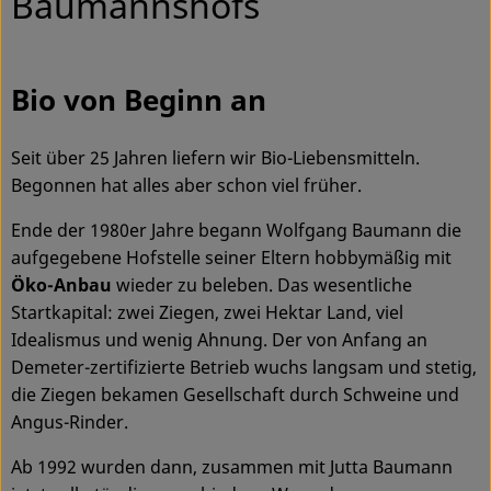
Baumannshofs
Ökokisten
Obst & Gemüse
Bio von Beginn an
Kühltheke
Seit über 25 Jahren liefern wir Bio-Liebensmitteln.
Backwaren
Begonnen hat alles aber schon viel früher.
Haltbares
Ende der 1980er Jahre begann Wolfgang Baumann die
aufgegebene Hofstelle seiner Eltern hobbymäßig mit
Getränke
Öko-Anbau
wieder zu beleben. Das wesentliche
Drogerie
Startkapital: zwei Ziegen, zwei Hektar Land, viel
Idealismus und wenig Ahnung. Der von Anfang an
Demeter-zertifizierte Betrieb wuchs langsam und stetig,
So geht's
die Ziegen bekamen Gesellschaft durch Schweine und
Angus-Rinder.
Über uns
Ab 1992 wurden dann, zusammen mit Jutta Baumann
Blog & Aktuelles