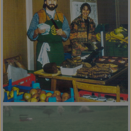
Ökokisten
Obst & Gemüse
Kühltheke
Backwaren
Haltbares
Getränke
Drogerie
So geht's
Über uns
Blog & Aktuelles