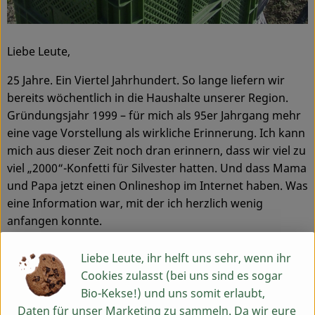
Liebe Leute,
25 Jahre. Ein Viertel Jahrhundert. So lange liefern wir
bereits wöchentlich in die Haushalte unserer Region.
Gründungsjahr 1999 – für mich als 95er Jahrgang mehr
eine vage Vorstellung als wirkliche Erinnerung. Ich kann
mich aus dieser Zeit noch dran erinnern, dass wir viel zu
viel „2000“-Konfetti für Silvester hatten. Und dass Mama
und Papa jetzt einen Onlineshop im Internet haben. Was
eine Information war, mit der ich herzlich wenig
anfangen konnte.
Mir war zu diesem Zeitpunkt nicht bewusst, was diese
Liebe Leute, ihr helft uns sehr, wenn ihr
mehr oder weniger wohl überlegte (dazu bitte meine
Cookies zulasst (bei uns sind es sogar
Eltern befragen) Entscheidung alles beeinflussen sollte.
Bio-Kekse!) und uns somit erlaubt,
Dass sich dadurch z.B. unser Hof kontinuierlich
Daten für unser Marketing zu sammeln. Da wir eure