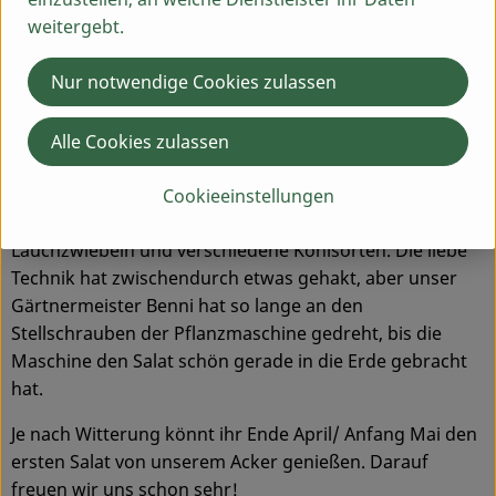
weitergebt.
Nur notwendige Cookies zulassen
Alle Cookies zulassen
Liebe Leute,
unser Landwirtschaftsteam hat diese Woche die ersten
Cookieeinstellungen
Jungpflanzen auf den Acker gebracht: Salat, Spinat,
Lauchzwiebeln und verschiedene Kohlsorten. Die liebe
Technik hat zwischendurch etwas gehakt, aber unser
Gärtnermeister Benni hat so lange an den
Stellschrauben der Pflanzmaschine gedreht, bis die
Maschine den Salat schön gerade in die Erde gebracht
hat.
Je nach Witterung könnt ihr Ende April/ Anfang Mai den
ersten Salat von unserem Acker genießen. Darauf
freuen wir uns schon sehr!