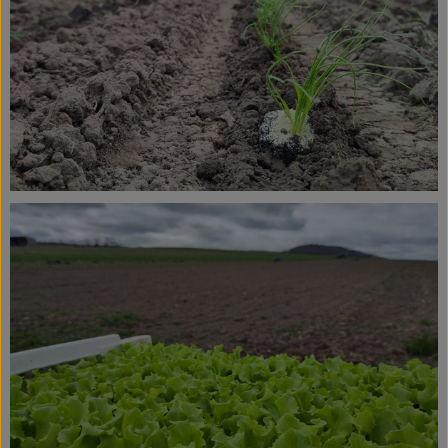
Ökokisten
Obst & Gemüse
Kühltheke
Backwaren
Haltbares
Getränke
Drogerie
So geht's
Über uns
Blog & Aktuelles