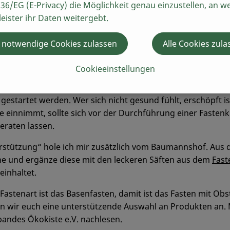
36/EG (E-Privacy) die Möglichkeit genau einzustellen, an w
 gehören dazu. Aber auch hierfür gibt es gute Möglichkeit
leister ihr Daten weitergebt.
ren und sich im Zweifel ärztlichen Rat zu holen. Und sich in
et Großes und will unterstützt werden.
 notwendige Cookies zulassen
Alle Cookies zula
an am Besten? Es gibt verschiedene Möglichkeiten z. B. in d
einer Klinik, im Urlaub (spezielle Fastenhotels mit Begleitu
Cookieeinstellungen
em davon ab einfach drauf los zu fasten. Es sollte immer gu
gestartet werden. Wer sich nicht gesund fühlt, erschöpft ist
einnimmt, sollte sich vor der Durchführung einer Fastenk
beraten lassen.
rstützung“ hole ich mir zusätzlich vom Baumannshof. Aus
 und ergänze diese mit den leckeren Säften aus dem
Fast
einhaltet.
 Fastenart ist das Basenfasten, damit ist das Fasten mit Obs
en wir euch eine unterstützende Auswahl an Produkten an.
andes Ökokiste e.V. nachlesen.