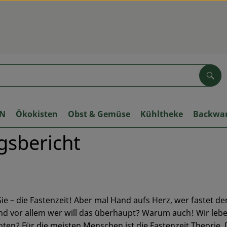
Suc
ON
Ökokisten
Obst & Gemüse
Kühltheke
Backwa
gsbericht
Sie – die Fastenzeit! Aber mal Hand aufs Herz, wer fastet de
nd vor allem wer will das überhaupt? Warum auch! Wir leb
hten? Für die meisten Menschen ist die Fastenzeit Theorie. D