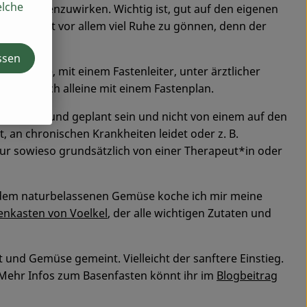
elche
en entgegenzuwirken. Wichtig ist, gut auf den eigenen
 dieser Zeit vor allem viel Ruhe zu gönnen, denn der
ssen
er Gruppe, mit einem Fastenleiter, unter ärztlicher
ng) oder auch alleine mit einem Fastenplan.
t überlegt und geplant sein und nicht von einem auf den
, an chronischen Krankheiten leidet oder z. B.
ur sowieso grundsätzlich von einer Therapeut*in oder
 dem naturbelassenen Gemüse koche ich mir meine
enkasten von Voelkel
, der alle wichtigen Zutaten und
t und Gemüse gemeint. Vielleicht der sanftere Einstieg.
 Mehr Infos zum Basenfasten könnt ihr im
Blogbeitrag