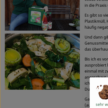
in die Praxi
Es gibt so v
Plastikmüll,
häufig negat
Und dann gib
Genussmittel
das überhaup
Bis ich es v
ausprobiert h
einmal mit z
angeschaut, 
ich mache es 
Durchatmen, 
Ganz ohne Ne
sehr w
(aufgrund Ka