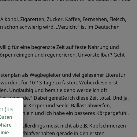
Alkohol, Zigaretten, Zucker, Kaffee, Fernsehen, Fleisch,
en schon schwierig wird. „Verzicht“ ist im Deutschen
illig für eine begrenzte Zeit auf feste Nahrung und
 Körper reinigen und regenerieren. Unvorstellbar? Geht
astenplan als Wegbegleiter und viel gelesener Literatur
geworden, für 10-13 Tage zu fasten. Wobei diese erst
den. Ungläubig und bemitleidend werde ich oft
te gerade.“ Dabei genieße ich diese Zeit total. Und ja,
eine Pause für Körper und Seele, Ballast abwerfen,
st (bei
stellt sich ein und ich habe ein besseres Körpergefühl.
 Daten
phäre
stenkur allerdings meist nicht ab z.B. Kopfschmerzen
inie
gen im Schlafverhalten gerade in den ersten