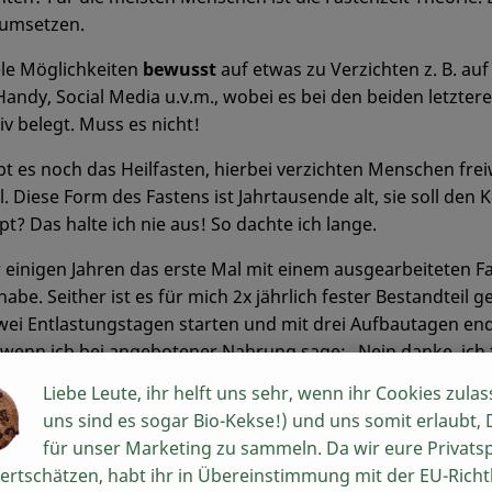
s umsetzen.
iele Möglichkeiten
bewusst
auf etwas zu Verzichten z. B. auf 
 Handy, Social Media u.v.m., wobei es bei den beiden letzter
iv belegt. Muss es nicht!
t es noch das Heilfasten, hierbei verzichten Menschen freiw
. Diese Form des Fastens ist Jahrtausende alt, sie soll den
t? Das halte ich nie aus! So dachte ich lange.
or einigen Jahren das erste Mal mit einem ausgearbeiteten F
abe. Seither ist es für mich 2x jährlich fester Bestandteil 
wei Entlastungstagen starten und mit drei Aufbautagen en
wenn ich bei angebotener Nahrung sage: „Nein danke, ich fas
freiwillig und mir geht es gut dabei. Es ist wie ein Reset, 
Liebe Leute, ihr helft uns sehr, wenn ihr Cookies zulas
ein neues Gefühl von Leistungsfähigkeit und Wohlbefinden 
uns sind es sogar Bio-Kekse!) und uns somit erlaubt,
für unser Marketing zu sammeln. Da wir eure Privats
benwirkungen (sogenannten Fastenkrisen) läuft so eine Fa
ertschätzen, habt ihr in Übereinstimmung mit der EU-Richtl
ffeeentzug), leichte Kreislaufbeschwerden und Veränderun