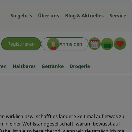
So geht's
Über uns
Blog & Aktuelles
Service
Warenk
L
Registrieren
Anmelden
hen
ren
Haltbares
Getränke
Drogerie
nn wirklich bzw. schafft es längere Zeit mal auf etwas zu
en in einer Wohlstandgesellschaft, warum bewusst auf
abei ist sie so bereichernd, wenn wir sie tatsächlich mal