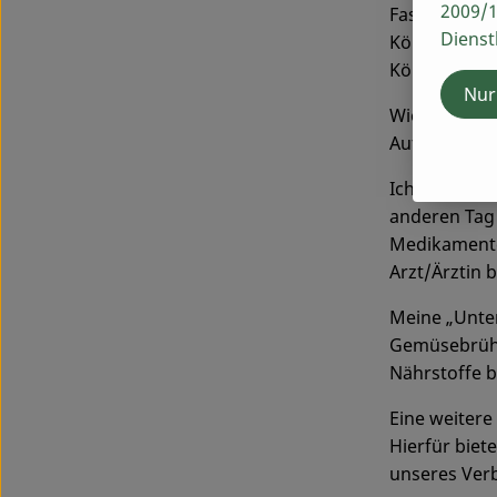
2009/1
Fastentagen,
Dienst
Körper zu hö
Körper leist
Nur
Wie fastet m
Aufsicht, in 
Ich rate jed
anderen Tag 
Medikamente 
Arzt/Ärztin 
Meine „Unte
Gemüsebrühe
Nährstoffe b
Eine weitere
Hierfür biet
unseres Verb