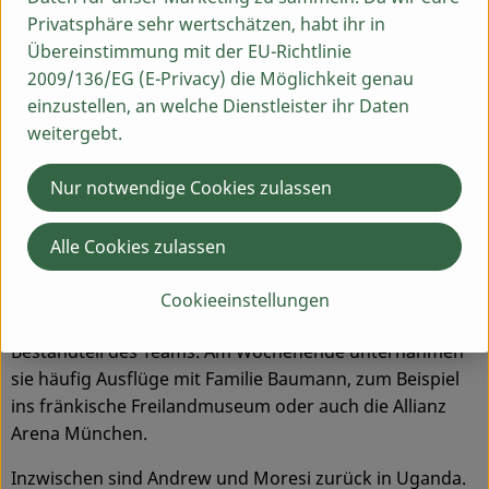
Privatsphäre sehr wertschätzen, habt ihr in
Und es gab noch einen Punkt, der ganz anders ist als in
Übereinstimmung mit der EU-Richtlinie
ihrer Heimat: die Temperaturen. Denn diese sanken in
2009/136/EG (E-Privacy) die Möglichkeit genau
der Zeit, in der sie bei uns waren, anfangs auf bis zu
einzustellen, an welche Dienstleister ihr Daten
minus 6 Grad und Andrew und Moresi brauchten erst
weitergebt.
mal dicke Jacken und Handschuhe.
Nur notwendige Cookies zulassen
Andrew und Moresi kamen über ein
Austauschprogramm, das die Schorlemer Stiftung des
Deutschen Bauernverbandes, organisiert, zu uns.
Alle Cookies zulassen
Neben der Landwirtschaft halfen sie auch beim Packen
und Ausliefern der Ökokisten und erlebten so alle
Cookieeinstellungen
Bereiche bei uns am Hof kennen. Sie waren fester
Bestandteil des Teams. Am Wochenende unternahmen
sie häufig Ausflüge mit Familie Baumann, zum Beispiel
ins fränkische Freilandmuseum oder auch die Allianz
Arena München.
Inzwischen sind Andrew und Moresi zurück in Uganda.