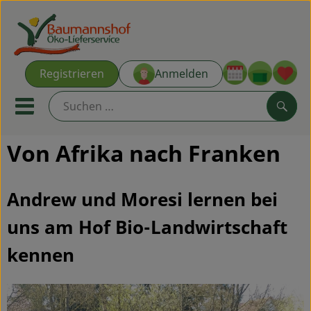
Warenk
Registrieren
Anmelden
Link
Mobiles Menu öffnen oder s
Such
Von Afrika nach Franken
Ökokisten
Kochkisten
Andrew und Moresi lernen bei
uns am Hof Bio-Landwirtschaft
NEU & ANGEBOT
kennen
THEMENWELTEN
AUS DER REGION