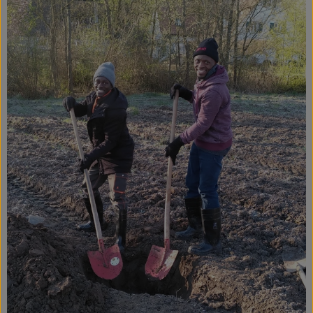
Ökokisten
Obst & Gemüse
Kühltheke
Backwaren
Haltbares
Getränke
Drogerie
So geht's
Über uns
Blog & Aktuelles