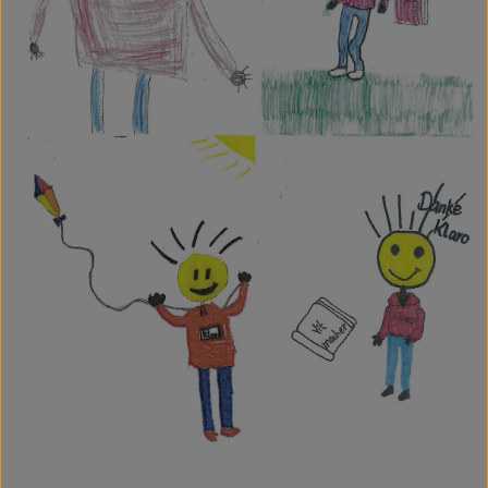
Ökokisten
Obst & Gemüse
Kühltheke
Backwaren
Haltbares
Getränke
Drogerie
So geht's
Über uns
Blog & Aktuelles