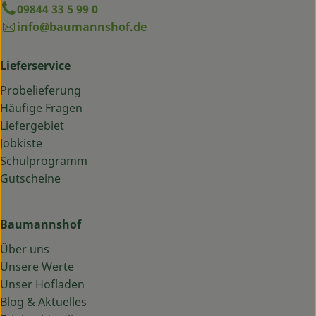
09844 33 5 99 0
info@baumannshof.de
Lieferservice
Probelieferung
Häufige Fragen
Liefergebiet
Jobkiste
Schulprogramm
Gutscheine
Baumannshof
Über uns
Unsere Werte
Unser Hofladen
Blog & Aktuelles