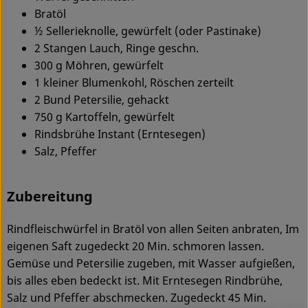
Ökokisten
Bratöl
½ Sellerieknolle, gewürfelt (oder Pastinake)
Obst & Gemüse
2 Stangen Lauch, Ringe geschn.
300 g Möhren, gewürfelt
Kühltheke
1 kleiner Blumenkohl, Röschen zerteilt
2 Bund Petersilie, gehackt
Backwaren
750 g Kartoffeln, gewürfelt
Haltbares
Rindsbrühe Instant (Erntesegen)
Salz, Pfeffer
Getränke
Drogerie
Zubereitung
Rindfleischwürfel in Bratöl von allen Seiten anbraten, Im
So geht's
eigenen Saft zugedeckt 20 Min. schmoren lassen.
Gemüse und Petersilie zugeben, mit Wasser aufgießen,
Über uns
bis alles eben bedeckt ist. Mit Erntesegen Rindbrühe,
Salz und Pfeffer abschmecken. Zugedeckt 45 Min.
Blog & Aktuelles