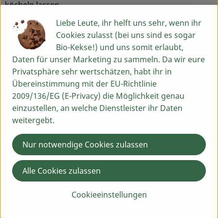
köcheln lassen.
Service
Liebe Leute, ihr helft uns sehr, wenn ihr
Zurück
Cookies zulasst (bei uns sind es sogar
Bio-Kekse!) und uns somit erlaubt,
Du hast eine Frage? Wir helfen dir gern:
Daten für unser Marketing zu sammeln. Da wir eure
Egenhausen 54
Privatsphäre sehr wertschätzen, habt ihr in
91619 Obernzenn
Übereinstimmung mit der EU-Richtlinie
Montag bis Freitag: 9 bis 13 Uhr
2009/136/EG (E-Privacy) die Möglichkeit genau
einzustellen, an welche Dienstleister ihr Daten
Schick uns eine WhatsApp an 09844 33 5 99 0
weitergebt.
09844 33 5 99 0
Nur notwendige Cookies zulassen
info@baumannshof.de
Alle Cookies zulassen
Lieferservice
Probelieferung
Cookieeinstellungen
Häufige Fragen
Liefergebiet