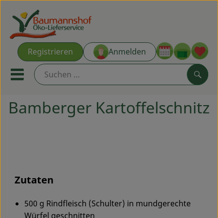
Warenk
Registrieren
Anmelden
Link
Mobiles Menu öffnen oder s
Such
Bamberger Kartoffelschnitz
Ökokisten
Kochkisten
NEU & ANGEBOT
Zutaten
THEMENWELTEN
500 g Rindfleisch (Schulter) in mundgerechte
AUS DER REGION
Würfel geschnitten