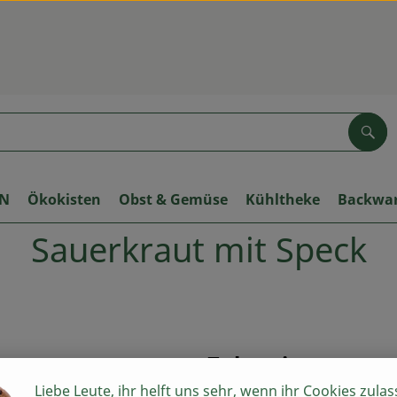
Suc
ON
Ökokisten
Obst & Gemüse
Kühltheke
Backwa
Sauerkraut mit Speck
Zubereitung
Liebe Leute, ihr helft uns sehr, wenn ihr Cookies zulas