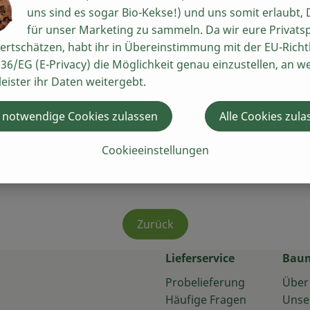
uns sind es sogar Bio-Kekse!) und uns somit erlaubt,
Sauerkraut auflockern, mit 
für unser Marketing zu sammeln. Da wir eure Privats
Zucker, Ananassaft, Salz un
ertschätzen, habt ihr in Übereinstimmung mit der EU-Richtl
lassen. Sauerkrautgemisch
36/EG (E-Privacy) die Möglichkeit genau einzustellen, an w
umrühren und evtl. Wasser z
leister ihr Daten weitergebt.
stellen und weitere 20 Min
Wasser nachgießen. Mit Sal
 notwendige Cookies zulassen
Alle Cookies zula
ch
Cookieeinstellungen
Zurück
Lieferservice
Bau
Probelieferung
Über
Häufige Fragen
Unse