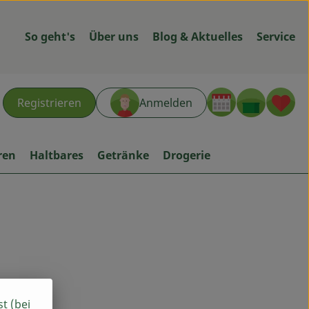
So geht's
Über uns
Blog & Aktuelles
Service
Warenk
L
Registrieren
Anmelden
hen
ren
Haltbares
Getränke
Drogerie
st (bei