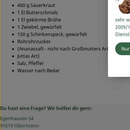
400 g Sauerkraut
1 El Butterschmalz
sehr w
1 El gekörnte Brühe
2009/1
1 Zwiebel, gewürfelt
Dienst
150 g Schinkenspeck, gewürfelt
Rohrohrzucker
Nur
(Ananassaft - nicht nach Großmutters Art, aber na
Juttas Art)
Salz, Pfeffer
Wasser nach Bedar
Du hast eine Frage? Wir helfen dir gern:
Egenhausen 54
91619 Obernzenn