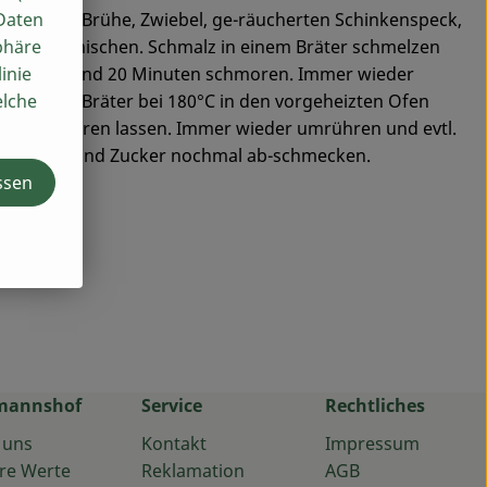
 Daten
gekörnter Brühe, Zwiebel, ge-räucherten Schinkenspeck,
phäre
d Pfeffer mischen. Schmalz in einem Bräter schmelzen
inie
 zugeben und 20 Minuten schmoren. Immer wieder
elche
ugießen. Bräter bei 180°C in den vorgeheizten Ofen
uten schmoren lassen. Immer wieder umrühren und evtl.
z, Pfeffer und Zucker nochmal ab-schmecken.
ssen
mannshof
Service
Rechtliches
 uns
Kontakt
Impressum
re Werte
Reklamation
AGB