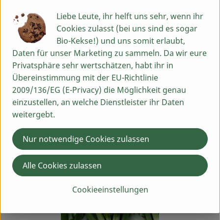
Was ist drin?
Liebe Leute, ihr helft uns sehr, wenn ihr
Die Fenchelknolle ist reich an Ballaststoffen und die
Cookies zulasst (bei uns sind es sogar
Benediktinerinnen erkannten als Naturheiler schon früh
Bio-Kekse!) und uns somit erlaubt,
den Wert des Fenchels als Naturheiler bei
Daten für unser Marketing zu sammeln. Da wir eure
Verdauungsproblemen.
Privatsphäre sehr wertschätzen, habt ihr in
Übereinstimmung mit der EU-Richtlinie
Tipp:
2009/136/EG (E-Privacy) die Möglichkeit genau
einzustellen, an welche Dienstleister ihr Daten
Das Grün, das bei der Verarbeitung entfernt wird, nicht
weitergebt.
wegwerfen. Kleingehackt kann es als Würze oder zur
Garnierung von Speisen verwendet werden.
Nur notwendige Cookies zulassen
Alle Cookies zulassen
Cookieeinstellungen