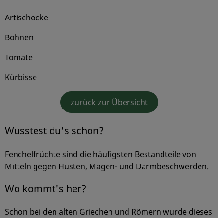
Ökokisten
Artischocke
Obst & Gemüse
Bohnen
Kühltheke
Tomate
Backwaren
Kürbisse
Haltbares
zurück zur Übersicht
Getränke
Wusstest du's schon?
Drogerie
Fenchelfrüchte sind die häufigsten Bestandteile von
Mitteln gegen Husten, Magen- und Darmbeschwerden.
So geht's
Wo kommt's her?
Über uns
Schon bei den alten Griechen und Römern wurde dieses
Blog & Aktuelles