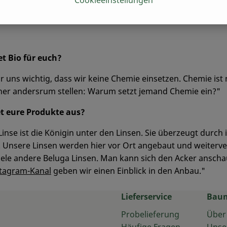
Cookieeinstellungen
tandard?
Naturland
tefan Gütlein und Familie
t Bio für euch?
für uns wichtig, dass wir keine Chemie einsetzen. Chemie ist
her andersrum stellen: Warum setzt jemand Chemie ein?"
t eure Produkte aus?
Linse ist die Königin unter den Linsen. Sie überzeugt durch
 Unsere Linsen werden hier vor Ort angebaut und weiterv
viele andere Beluga Linsen. Man kann sich den Acker ansch
stagram-Kanal
geben wir einen Einblick in den Anbau."
Lieferservice
Bau
Probelieferung
Über
Häufige Fragen
Unse