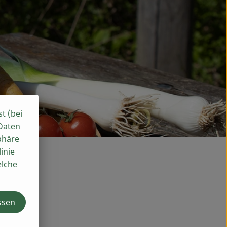
st (bei
 Daten
phäre
inie
elche
ssen