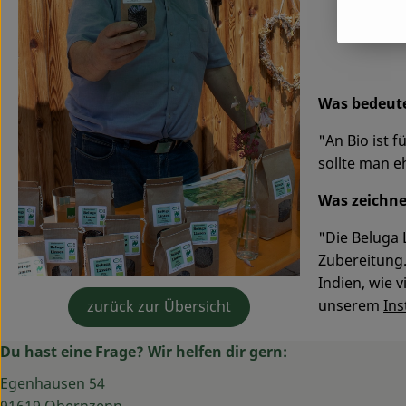
ÖKO-S
WER?
S
Was bedeute
"An Bio ist 
sollte man e
Was zeichne
"Die Beluga 
Zubereitung.
Indien, wie 
unserem
In
zurück zur Übersicht
Du hast eine Frage? Wir helfen dir gern:
Egenhausen 54
91619 Obernzenn