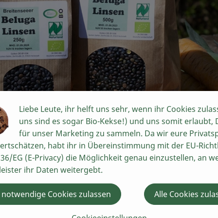
Liebe Leute, ihr helft uns sehr, wenn ihr Cookies zulas
uns sind es sogar Bio-Kekse!) und uns somit erlaubt,
für unser Marketing zu sammeln. Da wir eure Privats
ertschätzen, habt ihr in Übereinstimmung mit der EU-Richtl
enseeer Beluga Linsen
36/EG (E-Privacy) die Möglichkeit genau einzustellen, an w
leister ihr Daten weitergebt.
 notwendige Cookies zulassen
Alle Cookies zula
reitensee, Unterfranken
eluga Linsen