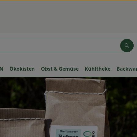
Suc
ON
Ökokisten
Obst & Gemüse
Kühltheke
Backwa