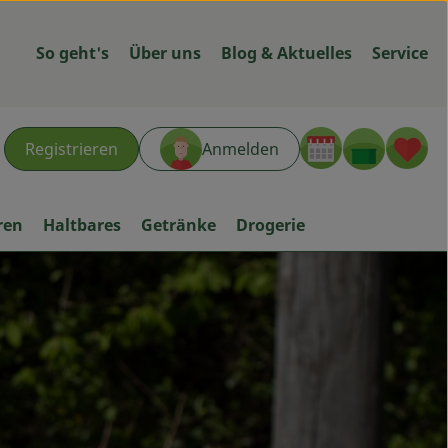
So geht's
Über uns
Blog & Aktuelles
Service
Warenk
L
Registrieren
Anmelden
hen
ren
Haltbares
Getränke
Drogerie