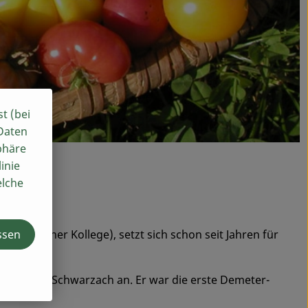
st (bei
 Daten
phäre
inie
elche
ssen
 nördlicher Kollege), setzt sich schon seit Jahren für
en ein.
gemüse in Schwarzach an. Er war die erste Demeter-