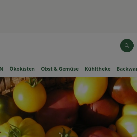
Suc
ON
Ökokisten
Obst & Gemüse
Kühltheke
Backwa