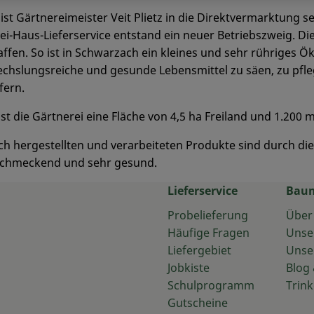
 ist Gärtnereimeister Veit Plietz in die Direktvermarktung s
ei-Haus-Lieferservice entstand ein neuer Betriebszweig. Die
ffen. So ist in Schwarzach ein kleines und sehr rühriges 
echslungsreiche und gesunde Lebensmittel zu säen, zu pflege
fern.
t die Gärtnerei eine Fläche von 4,5 ha Freiland und 1.200
ch hergestellten und verarbeiteten Produkte sind durch d
lschmeckend und sehr gesund.
Lieferservice
Bau
Probelieferung
Über
Häufige Fragen
Unse
Liefergebiet
Unse
Jobkiste
Blog 
Schulprogramm
Trink
Gutscheine