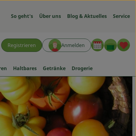
So geht's
Über uns
Blog & Aktuelles
Service
Warenk
L
Registrieren
Anmelden
hen
ren
Haltbares
Getränke
Drogerie