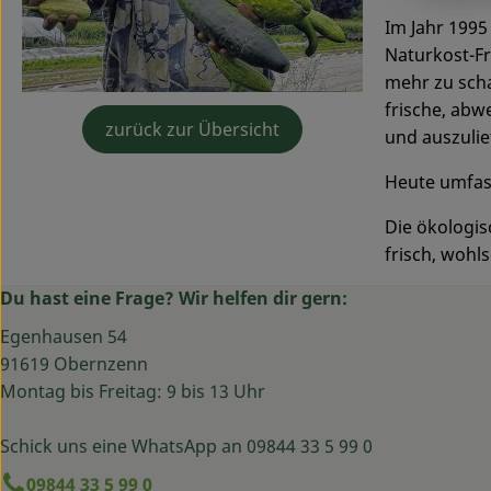
Im Jahr 1995
Naturkost-Fr
mehr zu scha
frische, abw
zurück zur Übersicht
und auszulie
Heute umfass
Die ökologis
frisch, woh
Du hast eine Frage? Wir helfen dir gern:
Egenhausen 54
91619 Obernzenn
Montag bis Freitag: 9 bis 13 Uhr
Schick uns eine WhatsApp an 09844 33 5 99 0
09844 33 5 99 0