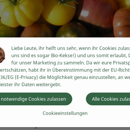
Liebe Leute, ihr helft uns sehr, wenn ihr Cookies zulas
uns sind es sogar Bio-Kekse!) und uns somit erlaubt,
für unser Marketing zu sammeln. Da wir eure Privats
ertschätzen, habt ihr in Übereinstimmung mit der EU-Richtl
erei Veit Plietz
36/EG (E-Privacy) die Möglichkeit genau einzustellen, an w
leister ihr Daten weitergebt.
 notwendige Cookies zulassen
Alle Cookies zula
 Gärtner und Inhaber der Ökokiste Schwarzach am Main (unser
und die Vermehrung alter Tomatensorten und Gemüserarität
Cookieeinstellungen
ut der Gärtnermeister biologisch-dynamisch Fein- und Feld
m Raum Würzburg.