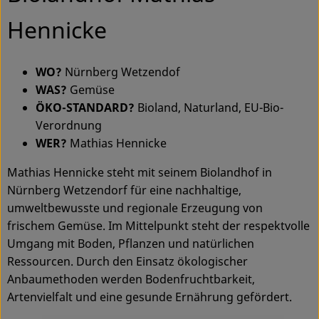
Ökokisten
Hennicke
Obst & Gemüse
WO?
Nürnberg Wetzendof
Kühltheke
WAS?
Gemüse
Backwaren
ÖKO-STANDARD?
Bioland, Naturland, EU-Bio-
Verordnung
Haltbares
WER?
Mathias Hennicke
Getränke
Mathias Hennicke steht mit seinem Biolandhof in
Nürnberg Wetzendorf für eine nachhaltige,
Drogerie
umweltbewusste und regionale Erzeugung von
frischem Gemüse. Im Mittelpunkt steht der respektvolle
Umgang mit Boden, Pflanzen und natürlichen
So geht's
Ressourcen. Durch den Einsatz ökologischer
Anbaumethoden werden Bodenfruchtbarkeit,
Über uns
Artenvielfalt und eine gesunde Ernährung gefördert.
Blog & Aktuelles