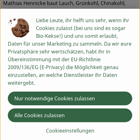
Mathias Hennicke baut Lauch, Grünkohl, Chinakohl,
Zwiebeln, Knollensellerie und diverse Küchenkräuter an.
Service
Sein Ziel ist es, qualitativ hochwertiges und gesundes
Liebe Leute, ihr helft uns sehr, wenn ihr
Gemüse zu erzeugen, das im Einklang mit der Natur
Cookies zulasst (bei uns sind es sogar
wächst.
Bio-Kekse!) und uns somit erlaubt,
Daten für unser Marketing zu sammeln. Da wir eure
Du hast eine Frage? Wir helfen dir gern:
Privatsphäre sehr wertschätzen, habt ihr in
Egenhausen 54
Übereinstimmung mit der EU-Richtlinie
91619 Obernzenn
2009/136/EG (E-Privacy) die Möglichkeit genau
Montag bis Freitag: 9 bis 13 Uhr
einzustellen, an welche Dienstleister ihr Daten
weitergebt.
Schick uns eine WhatsApp an 09844 33 5 99 0
09844 33 5 99 0
Nur notwendige Cookies zulassen
info@baumannshof.de
Alle Cookies zulassen
Lieferservice
Cookieeinstellungen
Probelieferung