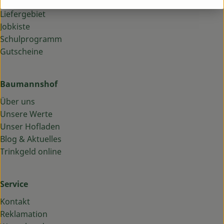
Häufige Fragen
Liefergebiet
Jobkiste
Schulprogramm
Gutscheine
Baumannshof
Über uns
Unsere Werte
Unser Hofladen
Blog & Aktuelles
Trinkgeld online
Service
Kontakt
Reklamation