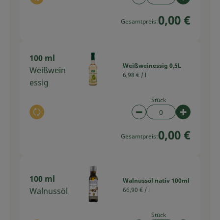
Auswahl ändern
Artikelanzahl verring
Artikelan
0,00 €
Gesamtpreis:
100 ml
Weißweinessig 0,5L
Weißwein
6,98 € /
l
essig
Stück
Auswahl ändern
Artikelanzahl verring
Artikelan
0,00 €
Gesamtpreis:
100 ml
Walnussöl nativ 100ml
Walnussöl
66,90 € /
l
Stück