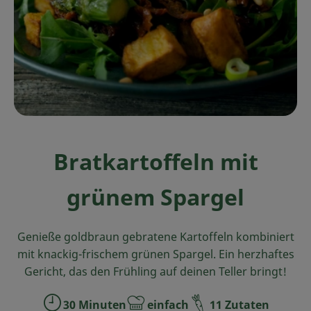
Ökokisten
Obst & Gemüse
Kühltheke
Backwaren
Haltbares
Bratkartoffeln mit
Getränke
grünem Spargel
Drogerie
Genieße goldbraun gebratene Kartoffeln kombiniert
So geht's
mit knackig-frischem grünen Spargel. Ein herzhaftes
Gericht, das den Frühling auf deinen Teller bringt!
Über uns
30 Minuten
einfach
11 Zutaten
Blog & Aktuelles