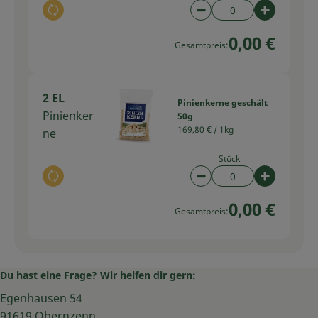
Auswahl ändern
Artikelanzahl verring
Artikelan
0,00 €
Gesamtpreis:
2 EL
Pinienkerne geschält
Pinienker
50g
169,80 € /
1kg
ne
Stück
Auswahl ändern
Artikelanzahl verring
Artikelan
0,00 €
Gesamtpreis:
Du hast eine Frage? Wir helfen dir gern:
Egenhausen 54
91619 Obernzenn