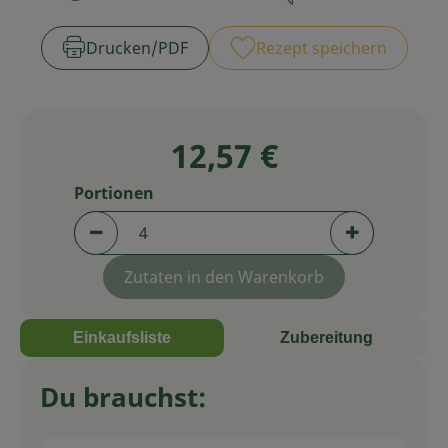
Zubreitungszeit:
Schwierigkeit:
Service
Drucken​/​PDF
Rezept speichern
12,57 €
Portionen
Portionen verringern (aktuell 4 Portionen aus
Portionen er
Zutaten in den Warenkorb
Einkaufsliste
Zubereitung
Du brauchst: