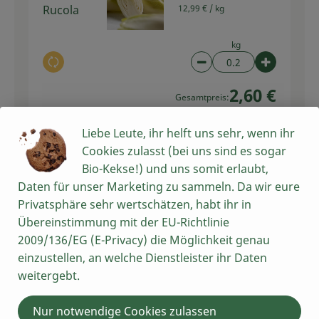
Rucola
12,99 € /
kg
kg
Auswahl ändern
Artikelanzahl verring
Artikelan
2,60 €
Gesamtpreis:
Liebe Leute, ihr helft uns sehr, wenn ihr
Cookies zulasst (bei uns sind es sogar
Du hast sicher:
Bio-Kekse!) und uns somit erlaubt,
Daten für unser Marketing zu sammeln. Da wir eure
Privatsphäre sehr wertschätzen, habt ihr in
1 EL
Übereinstimmung mit der EU-Richtlinie
Mittelscharfer Senf
Senf
2009/136/EG (E-Privacy) die Möglichkeit genau
200ml
mittelscha
11,45 € /
l
einzustellen, an welche Dienstleister ihr Daten
rf
weitergebt.
Stück
Auswahl ändern
Artikelanzahl verring
Artikelan
Nur notwendige Cookies zulassen