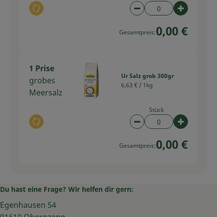
Auswahl ändern
Artikelanzahl verring
Artikelan
0,00 €
Gesamtpreis:
1 Prise
Ur Salz grob 300gr
grobes
6,63 € /
1kg
Meersalz
Stück
Auswahl ändern
Artikelanzahl verring
Artikelan
0,00 €
Gesamtpreis:
Du hast eine Frage? Wir helfen dir gern:
Egenhausen 54