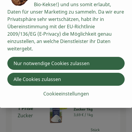
Bio-Kekse!) und uns somit erlaubt,
Du hast sicher:
Daten für unser Marketing zu sammeln. Da wir eure
Privatsphäre sehr wertschätzen, habt ihr in
Übereinstimmung mit der EU-Richtlinie
2009/136/EG (E-Privacy) die Möglichkeit genau
2 EL
Bratöl Olive 1l
einzustellen, an welche Dienstleister ihr Daten
Bratöl
15,99 € /
l
weitergebt.
Olive
Stück
Nur notwendige Cookies zulassen
Auswahl ändern
Artikelanzahl verring
Artikelan
Alle Cookies zulassen
0,00 €
Gesamtpreis:
Cookieeinstellungen
1 Prise
Zucker 1kg
Zucker
3,69 € /
1kg
Stück