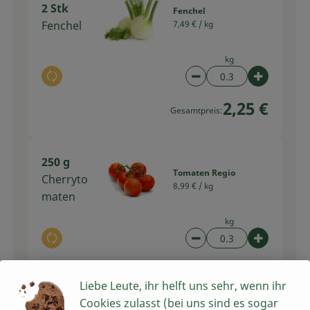
2 Stk
Fenchel
Fenchel
7,49 € /
kg
kg
Auswahl ändern
Artikelanzahl verring
Artikelan
2,25 €
Gesamtpreis:
250 g
Tomaten Regio
Cherryto
8,99 € /
kg
maten
kg
Auswahl ändern
Artikelanzahl verring
Artikelan
2,70 €
Gesamtpreis:
Liebe Leute, ihr helft uns sehr, wenn ihr
Cookies zulasst (bei uns sind es sogar