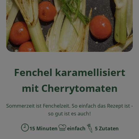
Ökokisten
Obst & Gemüse
Kühltheke
Backwaren
Haltbares
Fenchel karamellisiert
Getränke
mit Cherrytomaten
Drogerie
Sommerzeit ist Fenchelzeit. So einfach das Rezept ist -
So geht's
so gut ist es auch!
Über uns
15 Minuten
einfach
5 Zutaten
Zubreitungszeit:
Schwierigkeit:
Blog & Aktuelles