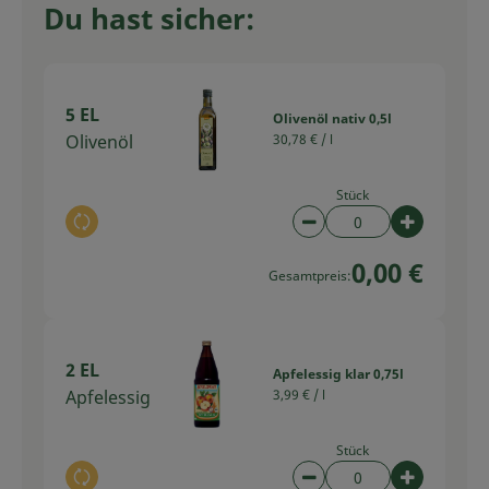
Du hast sicher:
5 EL
Olivenöl nativ 0,5l
Olivenöl
30,78 € /
l
Stück
Auswahl ändern
Artikelanzahl verring
Artikelan
0,00 €
Gesamtpreis:
2 EL
Apfelessig klar 0,75l
Apfelessig
3,99 € /
l
Stück
Auswahl ändern
Artikelanzahl verring
Artikelan