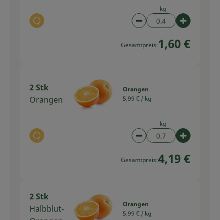
kg
Auswahl ändern
Artikelanzahl verring
Artikelan
1,60 €
Gesamtpreis:
2 Stk
Orangen
Orangen
5,99 € /
kg
kg
Auswahl ändern
Artikelanzahl verring
Artikelan
4,19 €
Gesamtpreis:
2 Stk
Orangen
Halbblut-
5,99 € /
kg