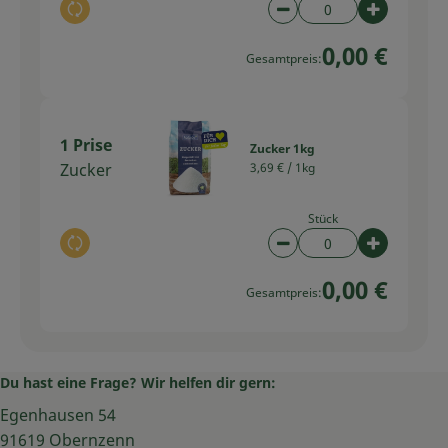
Auswahl ändern
Artikelanzahl verring
Artikelan
0,00 €
Gesamtpreis:
1 Prise
Zucker 1kg
Zucker
3,69 € /
1kg
Stück
Auswahl ändern
Artikelanzahl verring
Artikelan
0,00 €
Gesamtpreis:
Du hast eine Frage? Wir helfen dir gern:
Egenhausen 54
91619 Obernzenn