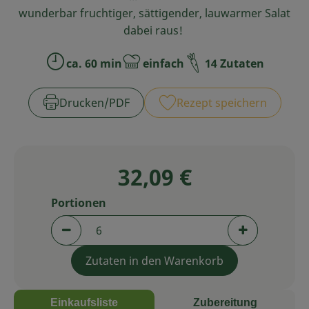
wunderbar fruchtiger, sättigender, lauwarmer Salat
Service
dabei raus!
ca. 60 min
einfach
14 Zutaten
Zubreitungszeit:
Schwierigkeit:
Drucken​/​PDF
Rezept speichern
32,09 €
Portionen
Portionen verringern (aktuell 6 Portionen aus
Portionen er
Zutaten in den Warenkorb
Einkaufsliste
Zubereitung