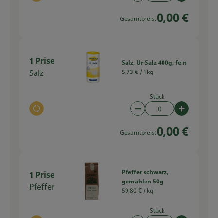
0,00 €
Gesamtpreis:
1 Prise
Salz, Ur-Salz 400g, fein
Salz
5,73 € /
1kg
Stück
Auswahl ändern
Artikelanzahl verring
Artikelan
0,00 €
Gesamtpreis:
Pfeffer schwarz,
1 Prise
gemahlen 50g
Pfeffer
59,80 € /
kg
Stück