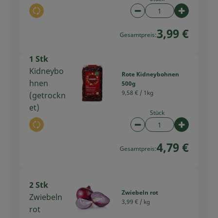
Auswahl ändern
Artikelanzahl verring
Artikelan
3,99 €
Gesamtpreis:
1 Stk
Kidneybo
Rote Kidneybohnen
hnen
500g
9,58 € /
1kg
(getrockn
et)
Stück
Auswahl ändern
Artikelanzahl verring
Artikelan
4,79 €
Gesamtpreis:
2 Stk
Zwiebeln rot
Zwiebeln
3,99 € /
kg
rot