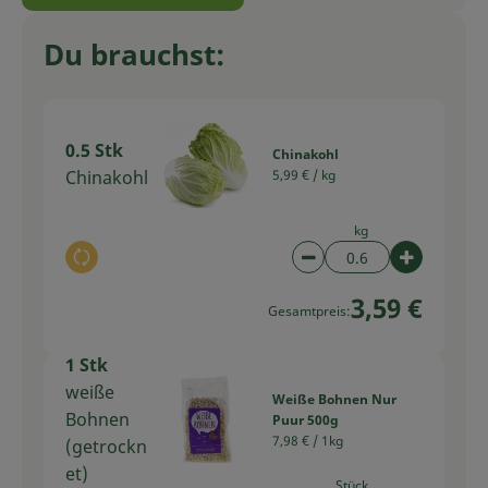
Du brauchst:
0.5 Stk
Chinakohl
Chinakohl
5,99 € /
kg
kg
Auswahl ändern
Artikelanzahl verring
Artikelan
3,59 €
Gesamtpreis:
1 Stk
weiße
Weiße Bohnen Nur
Bohnen
Puur 500g
7,98 € /
1kg
(getrockn
et)
Stück