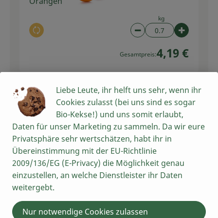
Orangen
kg
Auswahl ändern
Artikelanzahl verring
Artikelan
4,19 €
Gesamtpreis:
Liebe Leute, ihr helft uns sehr, wenn ihr
Kerniger Nuss Mix
1 Stk
Cookies zulasst (bei uns sind es sogar
200g
Nussmix
32,45 € /
1kg
Bio-Kekse!) und uns somit erlaubt,
Daten für unser Marketing zu sammeln. Da wir eure
Stück
Privatsphäre sehr wertschätzen, habt ihr in
Auswahl ändern
Artikelanzahl verring
Artikelan
Übereinstimmung mit der EU-Richtlinie
2009/136/EG (E-Privacy) die Möglichkeit genau
6,49 €
Gesamtpreis:
einzustellen, an welche Dienstleister ihr Daten
weitergebt.
1 Stk
Nur notwendige Cookies zulassen
Rote Bete
Rote Bete