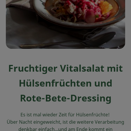
Ökokisten
Obst & Gemüse
Kühltheke
Backwaren
Haltbares
Fruchtiger Vitalsalat mit
Getränke
Hülsenfrüchten und
Drogerie
Rote-Bete-Dressing
So geht's
Es ist mal wieder Zeit für Hülsenfrüchte!
Über uns
Über Nacht eingeweicht, ist die weitere Verarbeitung
denkbar einfach...und am Ende kommt ein
Blog & Aktuelles