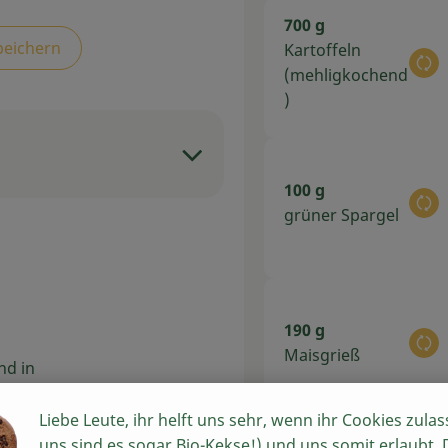
700 g
peichern
Kartoffeln
Au
(mehligkochend
)
100 g
Au
grüner Spargel
190 g
Au
Maisgrieß
nd in
n,
ann
Liebe Leute, ihr helft uns sehr, wenn ihr Cookies zulas
ffer
uns sind es sogar Bio-Kekse!) und uns somit erlaubt,