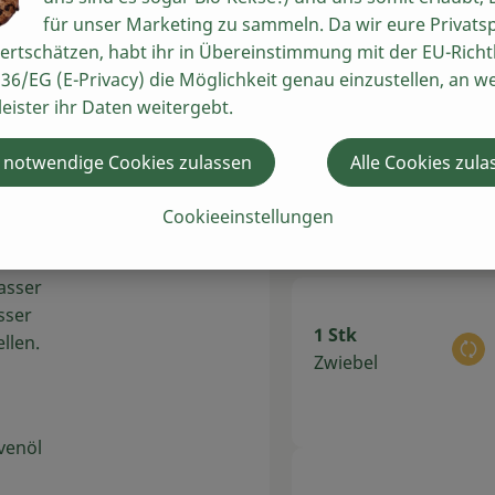
n.
für unser Marketing zu sammeln. Da wir eure Privats
50 ml
dgelb
ertschätzen, habt ihr in Übereinstimmung mit der EU-Richtl
Au
Hafersahne
36/EG (E-Privacy) die Möglichkeit genau einzustellen, an w
leister ihr Daten weitergebt.
 notwendige Cookies zulassen
Alle Cookies zula
Enden
 das
Du hast sich
Cookieeinstellungen
asser
sser
1 Stk
llen.
Au
Zwiebel
ivenöl