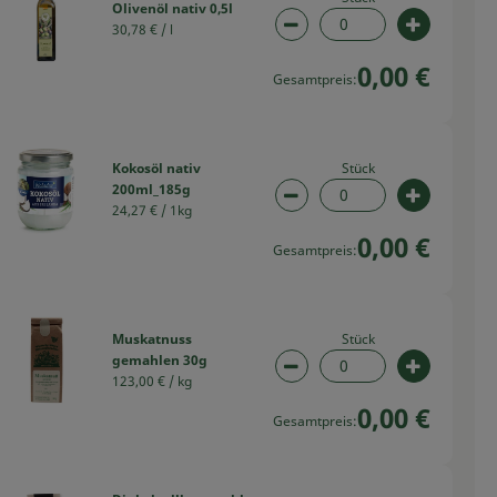
Olivenöl nativ 0,5l
30,78 € /
l
swahl ändern
Artikelanzahl verringern
Artikelan
0,00 €
Gesamtpreis:
Stück
Kokosöl nativ
200ml_185g
swahl ändern
Artikelanzahl verringern
Artikelan
24,27 € /
1kg
0,00 €
Gesamtpreis:
Stück
Muskatnuss
gemahlen 30g
swahl ändern
Artikelanzahl verringern
Artikelan
123,00 € /
kg
0,00 €
Gesamtpreis: