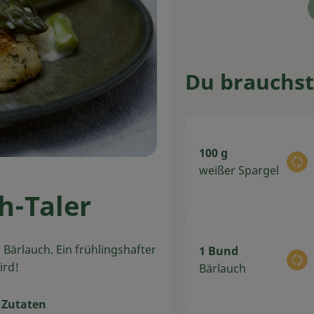
Du brauchst
100 g
Au
weißer Spargel
h-Taler
Bärlauch. Ein frühlingshafter
1 Bund
Au
ird!
Bärlauch
 Zutaten