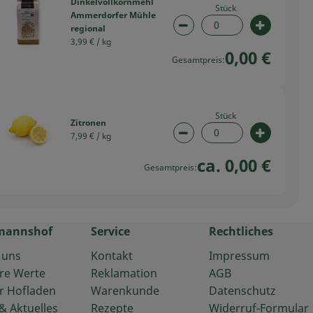
Dinkelvollkornmehl
Stück
Ammerdorfer Mühle
regional
swahl ändern
Artikelanzahl verringern
Artikelan
3,99 € /
kg
0,00 €
Gesamtpreis:
Stück
Zitronen
7,99 € /
kg
swahl ändern
Artikelanzahl verringern
Artikelan
ca. 0,00 €
Gesamtpreis:
mannshof
Service
Rechtliches
 uns
Kontakt
Impressum
re Werte
Reklamation
AGB
r Hofladen
Warenkunde
Datenschutz
& Aktuelles
Rezepte
Widerruf-Formular