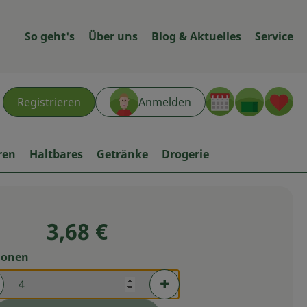
So geht's
Über uns
Blog & Aktuelles
Service
Warenk
L
Registrieren
Anmelden
hen
ren
Haltbares
Getränke
Drogerie
3,68 €
ionen
rtionen verringern (aktuell 4 Portionen ausgewählt)
Portionen erhöhen (aktuell