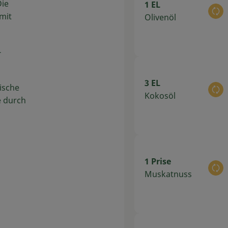
Die
1 EL
Au
mit
Olivenöl
-
3 EL
rische
Au
Kokosöl
e durch
1 Prise
Au
Muskatnuss