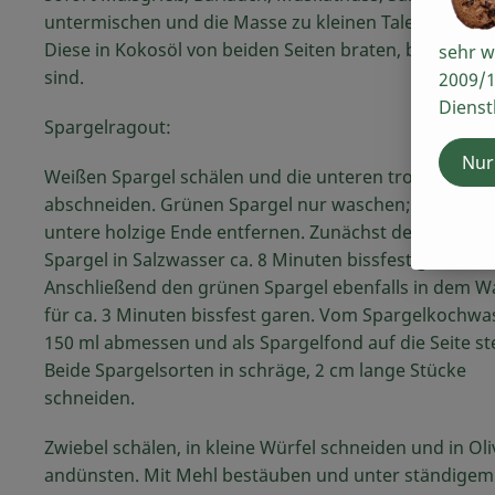
untermischen und die Masse zu kleinen Talern forme
Diese in Kokosöl von beiden Seiten braten, bis sie gol
sehr w
sind.
2009/1
Dienst
Spargelragout:
Nur
Weißen Spargel schälen und die unteren trockenen 
abschneiden. Grünen Spargel nur waschen; auch hier
untere holzige Ende entfernen. Zunächst den weißen
Spargel in Salzwasser ca. 8 Minuten bissfest garen.
Anschließend den grünen Spargel ebenfalls in dem W
für ca. 3 Minuten bissfest garen. Vom Spargelkochwa
150 ml abmessen und als Spargelfond auf die Seite ste
Beide Spargelsorten in schräge, 2 cm lange Stücke
schneiden.
Zwiebel schälen, in kleine Würfel schneiden und in Ol
andünsten. Mit Mehl bestäuben und unter ständigem