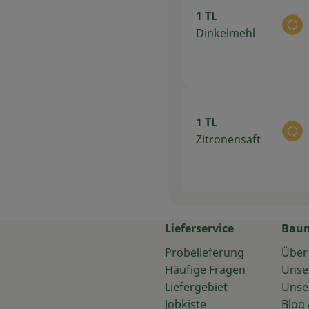
1 TL
Au
Dinkelmehl
1 TL
Au
Zitronensaft
Lieferservice
Bau
Probelieferung
Über
Häufige Fragen
Unse
Liefergebiet
Unse
Jobkiste
Blog 