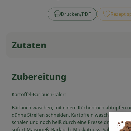
Drucken​/​PDF
Rezept s
Zutaten
Zubereitung
Kartoffel-Bärlauch-Taler:
Bärlauch waschen, mit einem Küchentuch abtupfen u
dünne Streifen schneiden. Kartoffeln waschen, koche
schälen und noch heiß durch eine Presse drücken. D
sofort Maisgrieß, Bärlauch, Muskatnuss, Salz und Pfe