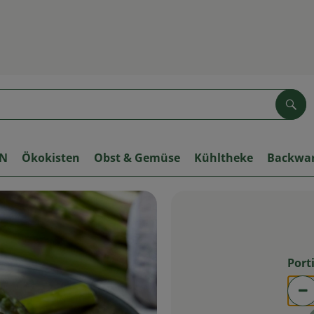
Suc
ON
Ökokisten
Obst & Gemüse
Kühltheke
Backwa
Port
Po